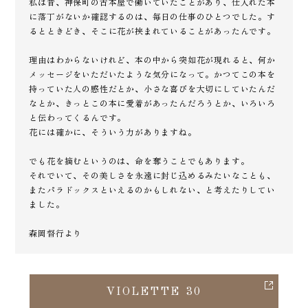
私は昔、神保町の古本屋で働いていたことがあり、仕入れた本
に落丁がないか確認するのは、毎日の仕事のひとつでした。す
るとときどき、そこに花が挟まれていることがあったんです。
理由はわからないけれど、本の中から突如花が現れると、何か
メッセージをいただいたような気分になって。かつてこの本を
持っていた人の感性だとか、小さな喜びを大切にしていたんだ
なとか、きっとこの本に愛着があったんだろうとか、いろいろ
と伝わってくるんです。
花には確かに、そういう力がありますね。
でも花を摘むというのは、命を奪うことでもあります。
それでいて、その美しさを永遠に封じ込めるみたいなことも、
またパラドックスといえるのかもしれない、と考えたりしてい
ました。
森岡督行より
VIOLETTE 30