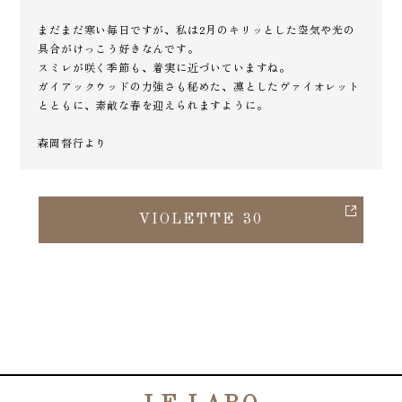
まだまだ寒い毎日ですが、私は2月のキリッとした空気や光の
具合がけっこう好きなんです。
スミレが咲く季節も、着実に近づいていますね。
ガイアックウッドの力強さも秘めた、凛としたヴァイオレット
とともに、素敵な春を迎えられますように。
森岡督行より
VIOLETTE 30