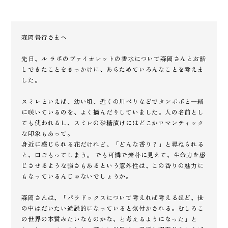
森岡督行さまへ
先日、ル ラボのヴァイオレットの香水について森岡さんとお話
しできたことをきっかけに、あらためていろんなことを考えま
した。
スミレといえば、幼い頃、近くの川べりなどでタンポポと一緒
に咲いているのを、よく摘んだりしていました。人の名前とし
ても使われるし、スミレの砂糖漬けにはどこかロマンティック
な印象もあって。
身近に感じられる花だけれど、「どんな香り？」と尋ねられる
と、口ごもってしまう。 でも可憐で素朴に見えて、生命力を感
じさせるような強さもあるという意外性は、この香りの魅力に
もなっているんじゃないでしょうか。
森岡さんは、「パラドックスについて考えれば考えるほど、世
の中はだいたい逆説的になっていると気付かされる。むしろこ
の世界の本質みたいなものかな、と考えるようになった」と