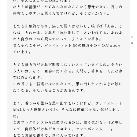
い。そんなところに心惹かれます。
たとえば薔薇だったらみんながなんとなく想像できて、香りの
共有もしやすいと思うんですけれど、そうはいかない。
とても印象的であり、決して弱くはないし、嗅げば「ああ、こ
れね」とわかる。けれど「思い出して」といわれても、ふわふ
わと自分の中から飛んでいってしまうような香り。
でもそれこそが、ヴァイオレット 30の魅力そのものだと思っ
ています。
とても魅力的だけれど形容しにくい人っていますよね。そうい
う人には、もう一回会いたくなる。人間も、香りも、そんな存
在に惹かれます。
この香りも一筋縄ではいかなくて、思い出したいからまた触れ
たくなる、みたいなところがあるんです。
よく、香りから誰かを思い出すというけれど、ヴァイオレット
30はもっと複雑というか、そんなに簡単じゃない気がしまし
た。
このフレグランスから想像されるのは、飾り気がないけど美し
くて、自然体だけれどカッコよく、センスがいい人——。
とても素敵な香りで、気に入っています。