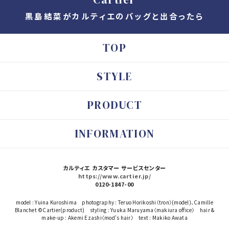
黒島結菜がカルティエのバッグと出合ったら
TOP
STYLE
PRODUCT
INFORMATION
カルティエ カスタマー サービスセンター
https://www.cartier.jp/
0120-1847-00
model : Yuina Kuroshima photography : Teruo Horikoshi〈tron〉(model)、Camille
Blanchet ©︎Cartier(product) styling : Yuuka Maruyama〈makiura office〉 hair &
make-up : Akemi Ezashi〈mod’s hair〉 text : Makiko Awata