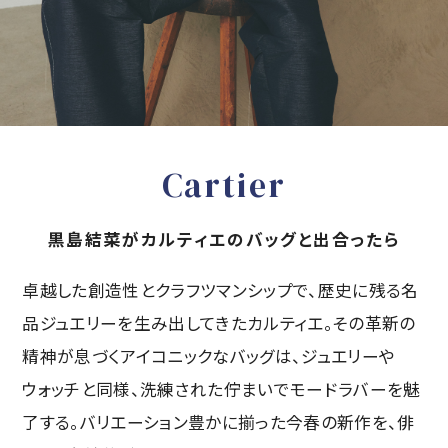
アフターワークまで活躍する頼れる存在。さりげないカーヴィシル
エットや細いストラップが、知的でノーブルな印象を醸し出す。柔らか
なクレイカラーが、どんな装いにも上品に溶け込む。
「C ドゥ カルティエ」トートバッグ〈H27×W47×D17cm〉￥401,500／
カルティエ カスタマー サービスセンター（カルティエ）
SHOP NOW
Cartier
黒島結菜がカルティエのバッグと出合ったら
卓越した創造性とクラフツマンシップで、歴史に残る名
品ジュエリーを生み出してきたカルティエ。その革新の
精神が息づくアイコニックなバッグは、ジュエリーや
ウォッチと同様、洗練された佇まいでモードラバーを魅
了する。バリエーション豊かに揃った今春の新作を、俳