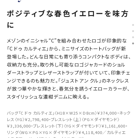
ポジティブな春色イエローを味方
に
メゾンのイニシャル“C”を組み合わせたロゴが印象的な
「C ドゥ カルティエ」から、ミニサイズのトートバッグが新
登場した。どんな日常にも寄り添うコンパクトなボディは、
収納力も充分。取り外し可能なロゴジャカードのショル
ダーストラップとレザーストラップが付いていて、印象チェ
ンジできるのも魅力だ。「ジュスト アン クル」のネックレス
が放つ華やかな輝きと、春気分を誘うイエローカラーが、
スタイリッシュな濃紺デニムに映える。
バッグ「C ドゥ カルティエ」〈H18×W25×D8cm〉￥374,000・ネック
レス〈YG〉￥2,798,400・ブレスレット（上）〈PG×ダイヤモンド〉
￥3,336,000・ブレスレット（下）〈YG×ダイヤモンド〉￥1,161,600・
リング〈WG×PG×YG×ダイヤモンド〉￥4,118,400／カルティエ