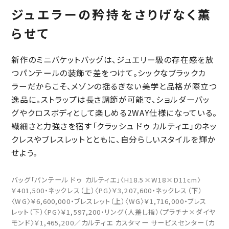
ジュエラーの矜持をさりげなく薫
らせて
新作のミニバケットバッグは、ジュエリー級の存在感を放
つパンテールの装飾で差をつけて。シックなブラックカ
ラーだからこそ、メゾンの揺るぎない美学と品格が際立つ
逸品に。ストラップは長さ調節が可能で、ショルダーバッ
グやクロスボディとして楽しめる2WAY仕様になっている。
繊細さと力強さを宿す「クラッシュ ドゥ カルティエ」のネッ
クレスやブレスレットとともに、自分らしいスタイルを輝か
せよう。
バッグ「パンテール ドゥ カルティエ」〈H18.5×W18×D11cm〉
￥401,500・ネックレス（上）〈PG〉￥3,207,600・ネックレス（下）
〈WG〉￥6,600,000・ブレスレット（上）〈WG〉￥1,716,000・ブレス
レット（下）〈PG〉￥1,597,200・リング（人差し指）〈プラチナ×ダイヤ
モンド〉￥1,465,200／カルティエ カスタマー サービスセンター（カ