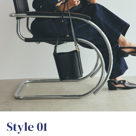
S
t
y
l
e
0
1