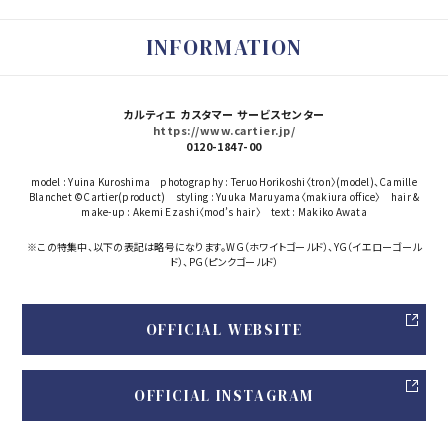
INFORMATION
カルティエ カスタマー サービスセンター
https://www.cartier.jp/
0120-1847-00
model : Yuina Kuroshima photography : Teruo Horikoshi〈tron〉(model)、Camille
Blanchet ©︎Cartier(product) styling : Yuuka Maruyama〈makiura office〉 hair &
make-up : Akemi Ezashi〈mod’s hair〉 text : Makiko Awata
※この特集中、以下の表記は略号になります。WG（ホワイトゴールド）、YG（イエローゴール
ド）、PG（ピンクゴールド）
OFFICIAL WEBSITE
OFFICIAL INSTAGRAM