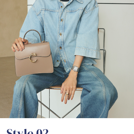
S
t
y
l
e
0
2