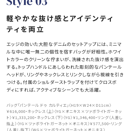
S
t
y
l
e
0
3
軽やかな抜け感とアイデンティ
ティを両立
エッジの効いた大胆なデニムのセットアップには、ミニマ
ルな中に唯一無二の個性を宿すバッグが好相性。ホワイ
トカラーのクリーンな佇まいが、洗練された抜け感を演出
する。トップハンドルにあしらわれた彫刻的なパンテール
ヘッドが、リングやネックレスとリンクしながら視線を引き
つける。付属のショルダーストラップを付けてクロスボ
ディにすれば、アクティブなシーンでも大活躍。
バッグ「パンテール ドゥ カルティエ」〈H19×W24×D11cm〉
￥616,000・ネックレス（上）〈YG×オニキス×ツァボライトガーネッ
ト〉￥1,333,200・ネックレス（下）〈YG〉￥1,346,400・リング（人差し
指上）〈YG×ツァボライトガーネット×オニキス〉￥577,500・リング
（人差し指下）〈WG×ツァボライトガーネット×オニキス〉