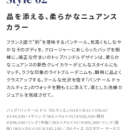
品を添える、柔らかなニュアンス
カラー
フランス語で“豹”を意味するパンテール。気高くもしなや
かなそのボディを、クロージャーにあしらったバッグを相
棒に。端正な佇まいのトップハンドルデザインは、柔らか
なニュアンスの新色クレイカラーがどんなスタイルにも
マッチ。ラフな印象のライトブルーデニムも、瞬時に品よく
クラスアップする。クールな光沢を宿す「パンテール ドゥ
カルティエ」のウォッチを腕もとに添えて、凛とした洗練カ
ジュアルを完成させて。
バッグ「パンテール ドゥ カルティエ」〈H18×W21×D9cm〉
￥544,500・イヤリング〈WG×PG×YG〉￥500,500・時計
￥896,500・リング（中指）〈WG×PG×YG〉￥605,000・リング（薬
指）〈WG×PG×YG〉￥342,100／カルティエ カスタマー サービス