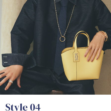
S
t
y
l
e
0
4