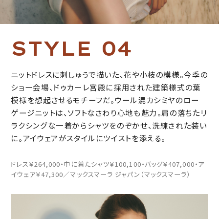
S
T
Y
L
E
0
4
ニットドレスに刺しゅうで描いた、花や小枝の模様。今季の
ショー会場、ドゥカーレ宮殿に採用された建築様式の葉
模様を想起させるモチーフだ。ウール混カシミヤのロー
ゲージニットは、ソフトなさわり心地も魅力。肩の落ちたリ
ラクシングな一着からシャツをのぞかせ、洗練された装い
に。アイウェアがスタイルにツイストを添える。
ドレス￥264,000・中に着たシャツ￥100,100・バッグ￥407,000・ア
イウェア￥47,300／マックスマーラ ジャパン（マックスマーラ）