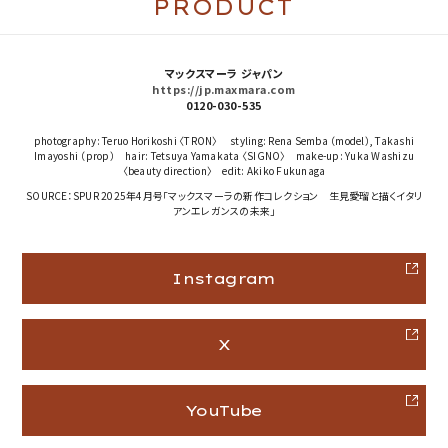
PRODUCT
マックスマーラ ジャパン
https://jp.maxmara.com
0120-030-535
photography: Teruo Horikoshi 〈TRON〉 styling: Rena Semba （model）, Takashi
Imayoshi （prop） hair: Tetsuya Yamakata 〈SIGNO〉 make-up: Yuka Washizu
〈beauty direction〉 edit: Akiko Fukunaga
SOURCE：SPUR 2025年4月号「マックスマーラの新作コレクション 生見愛瑠と描くイタリ
アンエレガンスの未来」
Instagram
X
YouTube