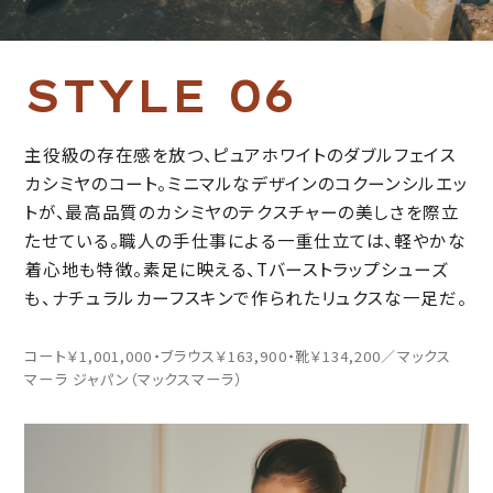
S
T
Y
L
E
0
6
主役級の存在感を放つ、ピュアホワイトのダブルフェイス
カシミヤのコート。ミニマルなデザインのコクーンシルエッ
トが、最高品質のカシミヤのテクスチャーの美しさを際立
たせている。職人の手仕事による一重仕立ては、軽やかな
着心地も特徴。素足に映える、Tバーストラップシューズ
も、ナチュラルカーフスキンで作られたリュクスな一足だ。
コート￥1,001,000・ブラウス￥163,900・靴￥134,200／マックス
マーラ ジャパン（マックスマーラ）