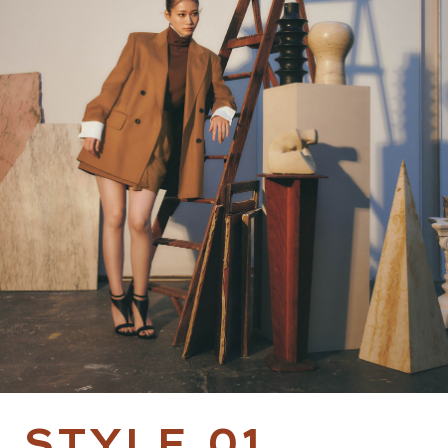
S
T
Y
L
E
0
1