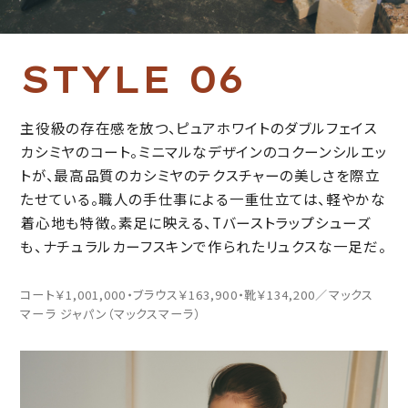
S
T
Y
L
E
0
6
主役級の存在感を放つ、ピュアホワイトのダブルフェイス
カシミヤのコート。ミニマルなデザインのコクーンシルエッ
トが、最高品質のカシミヤのテクスチャーの美しさを際立
たせている。職人の手仕事による一重仕立ては、軽やかな
着心地も特徴。素足に映える、Tバーストラップシューズ
も、ナチュラルカーフスキンで作られたリュクスな一足だ。
コート￥1,001,000・ブラウス￥163,900・靴￥134,200／マックス
マーラ ジャパン（マックスマーラ）