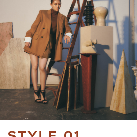
S
T
Y
L
E
0
1