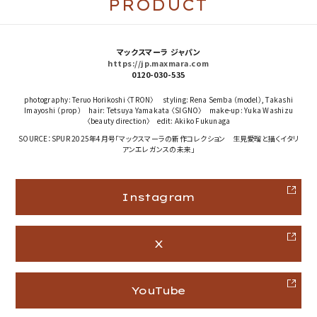
PRODUCT
マックスマーラ ジャパン
https://jp.maxmara.com
0120-030-535
photography: Teruo Horikoshi 〈TRON〉 styling: Rena Semba （model）, Takashi
Imayoshi （prop） hair: Tetsuya Yamakata 〈SIGNO〉 make-up: Yuka Washizu
〈beauty direction〉 edit: Akiko Fukunaga
SOURCE：SPUR 2025年4月号「マックスマーラの新作コレクション 生見愛瑠と描くイタリ
アンエレガンスの未来」
Instagram
X
YouTube