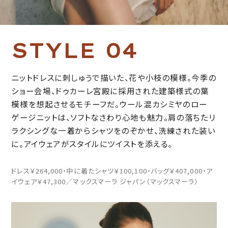
S
T
Y
L
E
0
4
ニットドレスに刺しゅうで描いた、花や小枝の模様。今季の
ショー会場、ドゥカーレ宮殿に採用された建築様式の葉
模様を想起させるモチーフだ。ウール混カシミヤのロー
ゲージニットは、ソフトなさわり心地も魅力。肩の落ちたリ
ラクシングな一着からシャツをのぞかせ、洗練された装い
に。アイウェアがスタイルにツイストを添える。
ドレス￥264,000・中に着たシャツ￥100,100・バッグ￥407,000・ア
イウェア￥47,300／マックスマーラ ジャパン（マックスマーラ）