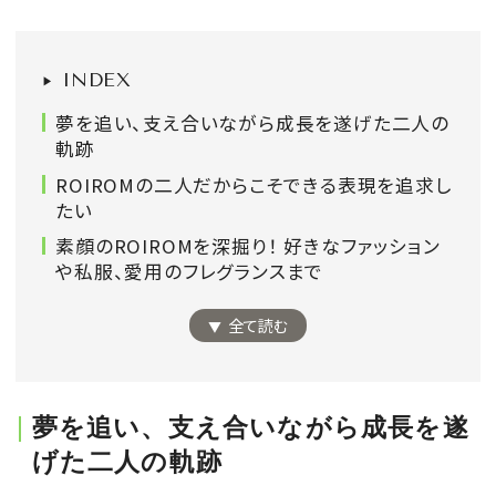
会員登録
Log in or Sign up
INDEX
夢を追い、支え合いながら成長を遂げた二人の
SPUR読者のためのメンバーシッププログラム
軌跡
「The SPUR Club」。
便利な機能と特典を無料で楽し
ROIROMの二人だからこそできる表現を追求し
めます。
たい
素顔のROIROMを深掘り！ 好きなファッション
ログイン・新規会員登録
や私服、愛用のフレグランスまで
全て読む
FOLLOW US
夢を追い、支え合いながら成長を遂
げた二人の軌跡