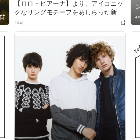
【ロロ・ピアーナ】より、アイコニッ
で
クなリングモチーフをあしらった新作
4
バッグ「ギエラ」が登場
2年前