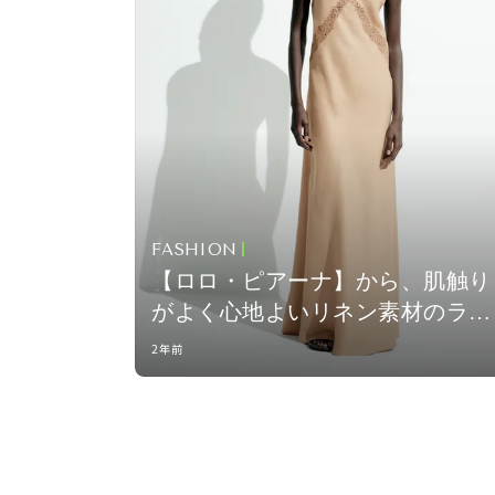
FASHION
【ロロ・ピアーナ】から、肌触り
がよく心地よいリネン素材のラン
ジェリーコレクションが登場
2年前