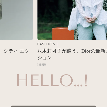
FASHION
ティ エク
八木莉可子が纏う、Diorの最新コレ
ション
1週間前
HELLO…!