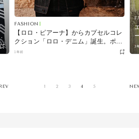
F
FASHION
ロ
【ロロ・ピアーナ】からカプセルコレ
クション「ロロ・デニム」誕生。ポッ
3
プアップストアを開催
1年前
REV
1
2
3
4
5
NE
)