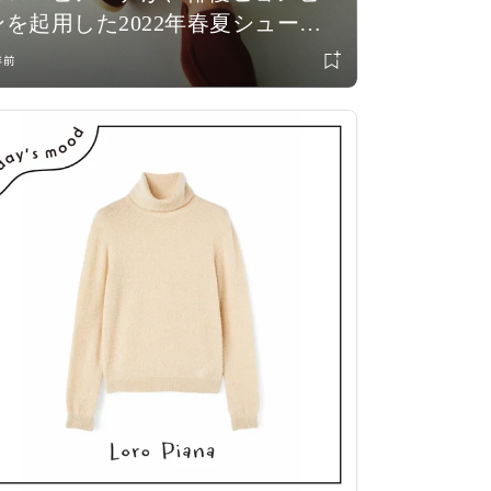
ンを起用した2022年春夏シューズ
のキャンペーン動画を公開！
年前