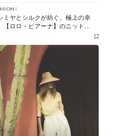
SHION
シミヤとシルクが紡ぐ、極上の幸
。【ロロ・ピアーナ】のニット
.871