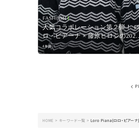
FASHION
人気コラボレーション第２弾！ 
ロ・ピアーナ × 藤原ヒロシの2022
年春夏コレクション
4年前
P
HOME
キーワード一覧
Loro Piana(ロロ・ピアーナ