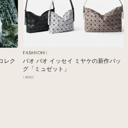
FASHION
JEW
ク
バオ バオ イッセイ ミヤケの新作バッ
見
グ「ミュゼット」
な
1週間前
2週間