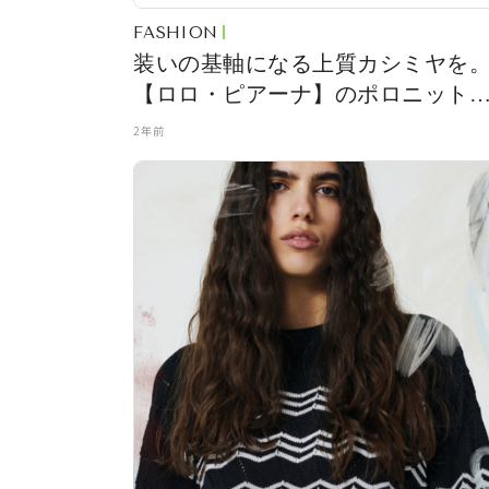
FASHION
装いの基軸になる上質カシミヤを
【ロロ・ピアーナ】のポロニット
vol.512
2年前