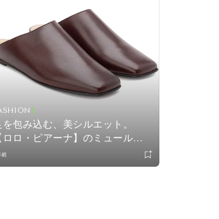
ASHION
足を包み込む、美シルエット。
【ロロ・ピアーナ】のミュール
ol.961
年前