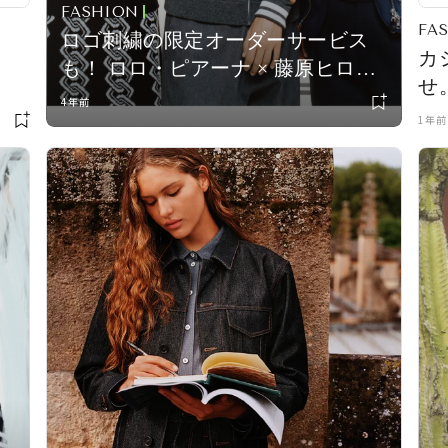
FASHION
FA
ロゴ刺繍の限定オーダーサービス
。
カ
も！ ロロ・ピアーナ × 藤原ヒロシ
せ
のコラボレーションアイテム
4年前
vol
1年前