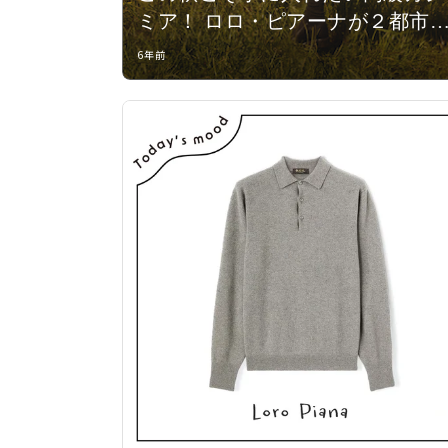
ミア！ ロロ・ピアーナが２都市
ポップアップストアを開催
6年前