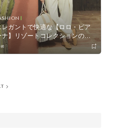
ASHION
エレガントで快適な【ロロ・ピア
ーナ】リゾートコレクションのポ
ップアップストアがオープン!
年前
XT