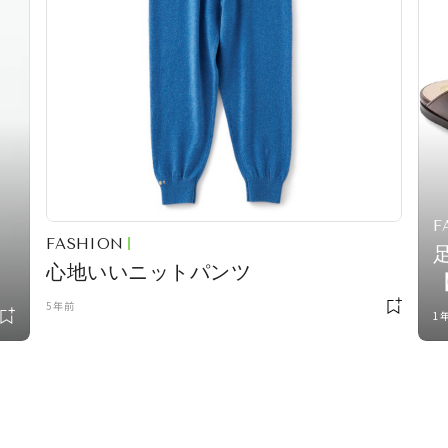
F
FASHION
心地いいニットパンツ
5年前
v
1