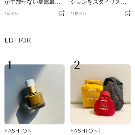
が手放せない夏旅最強
ションをスタイリスト
ギア５選
が厳選
2週間前
21時間前
EDITOR
1
2
FASHION
FASHION