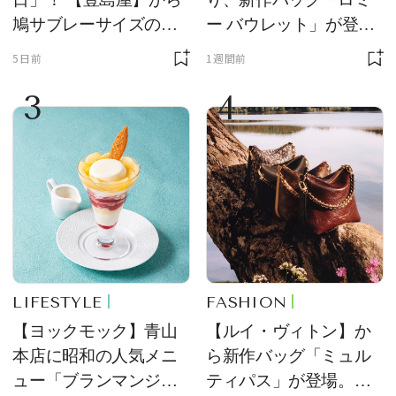
鳩サブレーサイズのポ
ー バウレット」が登
ーチ「はとっこ」を限
場！ デザイン性と収納
5日前
1週間前
定販売
力を両立
3
4
LIFESTYLE
FASHION
【ヨックモック】青山
【ルイ・ヴィトン】か
本店に昭和の人気メニ
ら新作バッグ「ミュル
ュー「ブランマンジ
ティパス」が登場。ミ