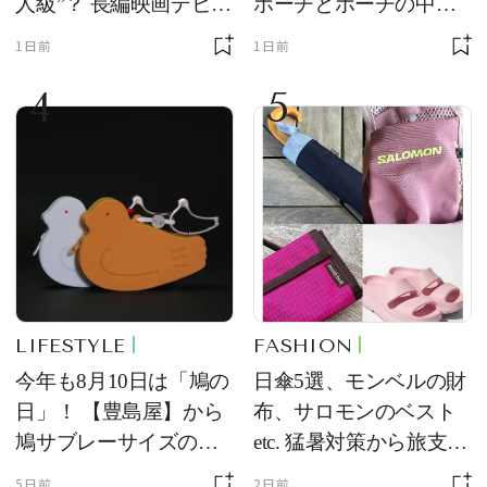
人級”？ 長編映画デビュ
ポーチとポーチの中身
ー作の現場写真に反響
を初公開！ 本当に使え
1日前
1日前
る常備薬＆必携アイテ
4
5
ム
LIFESTYLE
FASHION
今年も8月10日は「鳩の
日傘5選、モンベルの財
日」！ 【豊島屋】から
布、サロモンのベスト
鳩サブレーサイズのポ
etc. 猛暑対策から旅支度
ーチ「はとっこ」を限
まで！ ｜今週の人気記
5日前
2日前