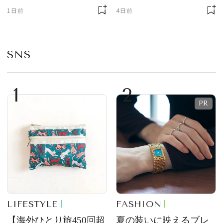
ェ」「ダックワーズ」
ニサイズもラインナッ
1日前
4日前
が限定復活！ 現代的で
プ
華やかなデザートとし
て登場
SNS
1
2
LIFESTYLE
FASHION
【海外ひとり旅450回超
夏の装いに映えるブレ