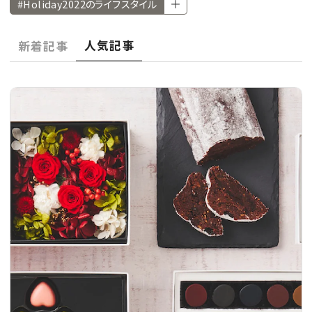
#Holiday2022のライフスタイル
CULTURE
人気記事
新着記事
CELEBRITY
COLLECTION
WEDDING
FORTUNE
SDGs
MAGAZINE