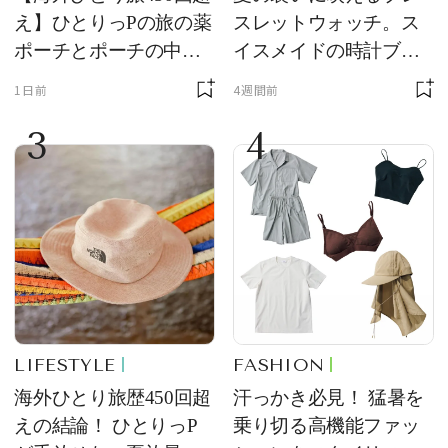
え】ひとりっPの旅の薬
スレットウォッチ。ス
ポーチとポーチの中身
イスメイドの時計ブラ
を初公開！ 本当に使え
ンド【フレデリック・
1日前
4週間前
る常備薬＆必携アイテ
コンスタント】の新作
3
4
ム
をレビュー。【それい
け！ 良品ハンター】
LIFESTYLE
FASHION
海外ひとり旅歴450回超
汗っかき必見！ 猛暑を
えの結論！ ひとりっP
乗り切る高機能ファッ