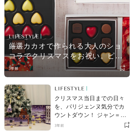
会員登録
Log in or Sign up
SPUR読者のためのメンバーシッププログラム
LIFESTYLE
「The SPUR Club」。
便利な機能と特典を無料で楽し
厳選カカオで作られる大人のショ
めます。
コラでクリスマスをお祝い。ピエ
ール マルコリーニ「クリスマスコ
ログイン・新規会員登録
3年前
レクション 2022」発売
LIFESTYLE
クリスマス当日までの日々
FOLLOW US
を、パリジェンヌ気分でカ
ウントダウン！ ジャン＝ポ
ール・エヴァンの「ノエル
3年前
アドヴェントコレクショ