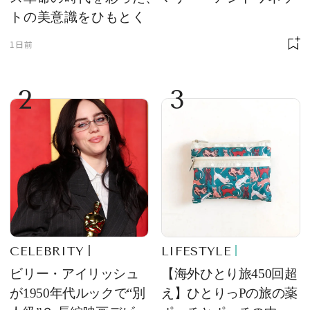
トの美意識をひもとく
1日前
2
3
CELEBRITY
LIFESTYLE
ビリー・アイリッシュ
【海外ひとり旅450回超
が1950年代ルックで“別
え】ひとりっPの旅の薬