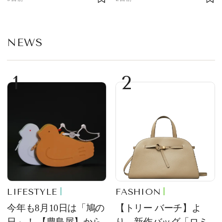
定販売
事TOP5
NEWS
1
2
LIFESTYLE
FASHION
今年も8月10日は「鳩の
【トリー バーチ】よ
日」！ 【豊島屋】から
り、新作バッグ「ロミ