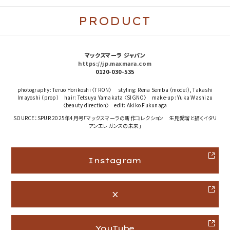
PRODUCT
マックスマーラ ジャパン
https://jp.maxmara.com
0120-030-535
photography: Teruo Horikoshi 〈TRON〉 styling: Rena Semba （model）, Takashi
Imayoshi （prop） hair: Tetsuya Yamakata 〈SIGNO〉 make-up: Yuka Washizu
〈beauty direction〉 edit: Akiko Fukunaga
SOURCE：SPUR 2025年4月号「マックスマーラの新作コレクション 生見愛瑠と描くイタリ
アンエレガンスの未来」
Instagram
X
YouTube