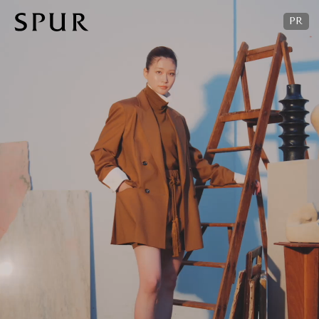
01
スパンコールがあしらわれ、一際リュクスなムードへと昇華された
ケーブル編みのニットドレス。上質なウールとカシミヤをブレンドし、
暖かくソフトな肌触りに。ネックやカフス、裾にあしらったリブ編みが