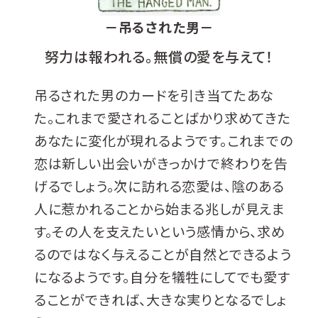
－吊るされた男－
MAGAZINE
努力は報われる。無償の愛を与えて！
吊るされた男のカードを引き当てたあな
会員登録
た。これまで愛されることばかり求めてきた
Log in or Sign up
あなたに変化が現れるようです。これまでの
恋は新しい出会いがきっかけで終わりを告
SPUR読者のためのメンバーシッププログラム
げるでしょう。次に訪れる恋愛は、陰のある
「The SPUR Club」。
便利な機能と特典を無料で楽し
人に惹かれることから始まる兆しが見えま
めます。
す。その人を支えたいという感情から、求め
ログイン・新規会員登録
るのではなく与えることが自然とできるよう
になるようです。自分を犠牲にしてでも愛す
ることができれば、大きな実りとなるでしょ