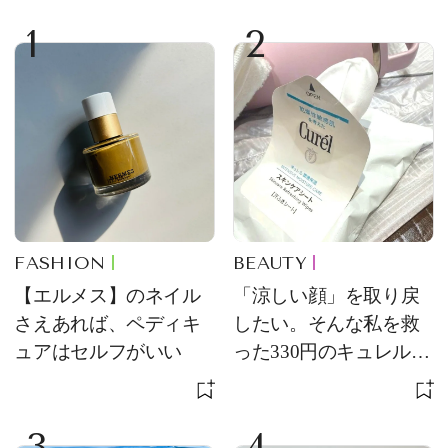
1
2
FASHION
BEAUTY
【エルメス】のネイル
「涼しい顔」を取り戻
さえあれば、ペディキ
したい。そんな私を救
ュアはセルフがいい
った330円のキュレル名
品
3
4