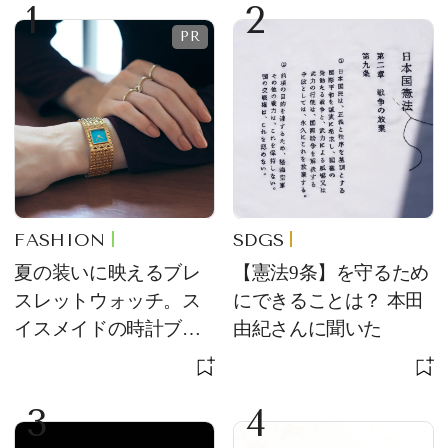
1
2
FASHION
SDGS
夏の装いに映えるブレ
【憲法9条】を守るため
スレットウォッチ。ス
にできることは？ 本田
イスメイドの時計ブラ
由紀さんに聞いた
ンド【フレデリック・
コンスタント】の新作
3
4
をレビュー。【それい
け！ 良品ハンター】