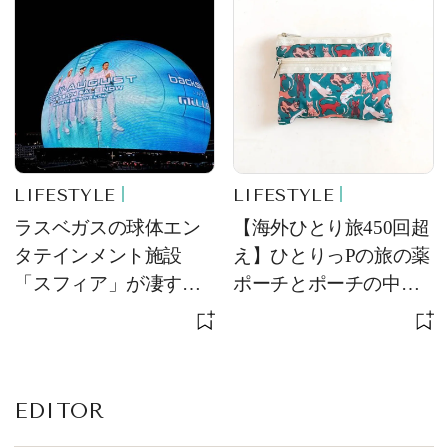
LIFESTYLE
LIFESTYLE
ラスベガスの球体エン
【海外ひとり旅450回超
タテインメント施設
え】ひとりっPの旅の薬
「スフィア」が凄すぎ
ポーチとポーチの中身
た！ ひとりっPが大後
を初公開！ 本当に使え
悔した理由とは！？
る常備薬＆必携アイテ
ム
EDITOR