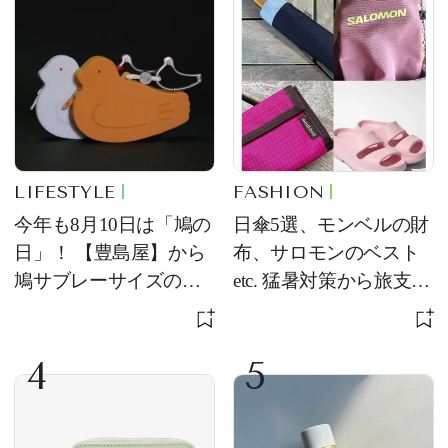
LIFESTYLE
FASHION
今年も8月10日は「鳩の
日傘5選、モンベルの財
日」！ 【豊島屋】から
布、サロモンのベスト
鳩サブレーサイズのポ
etc. 猛暑対策から旅支度
ーチ「はとっこ」を限
まで！ ｜今週の人気記
定販売
事TOP5
4
5