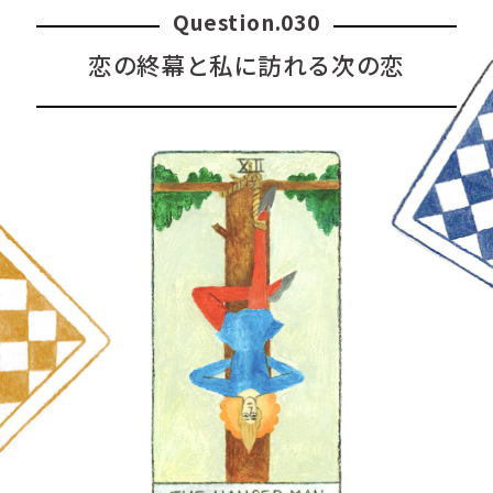
JEWELRY & WATCH
Question.030
恋の終幕と私に訪れる次の恋
LIFESTYLE
CULTURE
CELEBRITY
COLLECTION
WEDDING
FORTUNE
SDGs