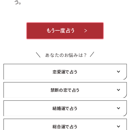
う。
FOLLOW US
あなたのお悩みは？
MAGAZINE
恋愛運で占う
SPUR 2026 JULY
禁断の恋で占う
2026年9月号
2026-07-23発売
結婚運で占う
最新号を試し読み
総合運で占う