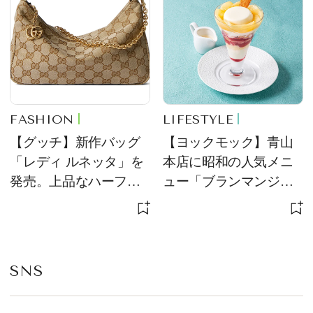
FASHION
LIFESTYLE
【グッチ】新作バッグ
【ヨックモック】青山
「レディ ルネッタ」を
本店に昭和の人気メニ
発売。上品なハーフム
ュー「ブランマンジ
ーン型がスタイリング
ェ」「ダックワーズ」
のアクセントに
が限定復活！ 現代的で
華やかなデザートとし
て登場
SNS