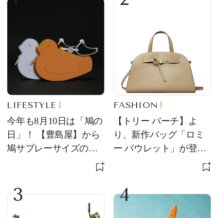
LIFESTYLE
FASHION
今年も8月10日は「鳩の
【トリー バーチ】よ
日」！ 【豊島屋】から
り、新作バッグ「ロミ
鳩サブレーサイズのポ
ー バウレット」が登
ーチ「はとっこ」を限
場！ デザイン性と収納
定販売
力を両立
3
4