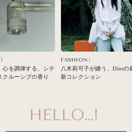
FASHION
 心を調律する、シテ
八木莉可子が纏う、Diorの
スクルーシブの香り
新コレクション
HELLO…!