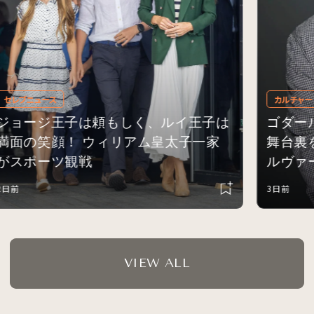
カルチャートピックス
子は頼もしく、ルイ王子は
ゴダールの名作『勝
 ウィリアム皇太子一家
舞台裏を描く青春劇
観戦
ルヴァーグ』のリチ
イター監督にインタ
3日前
VIEW ALL