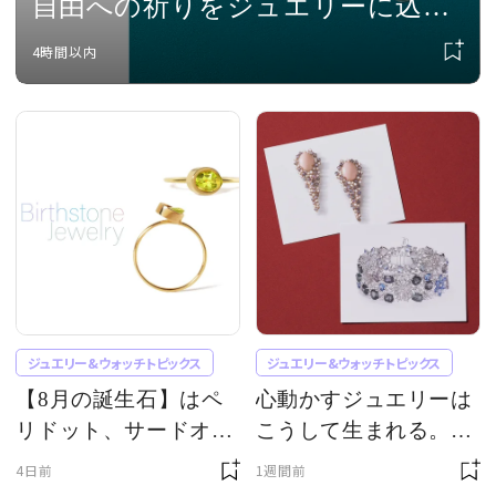
自由への祈りをジュエリーに込め
て
4時間以内
ジュエリー&ウォッチトピックス
ジュエリー&ウォッチトピックス
【8月の誕生石】はペ
心動かすジュエリーは
リドット、サードオニ
こうして生まれる。4
ックス、スピネル。幸
つのメゾンが誇る職人
4日前
1週間前
運をもたらすお守りの
技とは