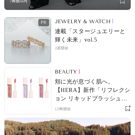
7時間以内
テムを発売
JEWELRY & WATCH
連載「スタージュエリーと
輝く未来」vol.5
2週間前
BEAUTY
頬に光が息づく肌へ。
【HERA】新作「リフレクシ
ョン リキッドブラッシュ」
の美肌映えがお見事！
12時間前