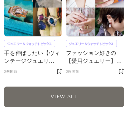
ジュエリー&ウォッチトピックス
ジュエリー&ウォッチトピックス
手を伸ばしたい【ヴィ
ファッション好きの
ンテージジュエリ
【愛用ジュエリー】。
ー】。時を超えて愛さ
長谷川あかりさんほか
2週間前
2週間前
れる一点もの
4名が語る、お守りの
ような存在
VIEW ALL