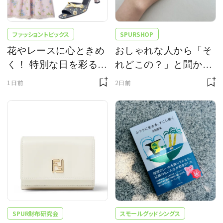
ファッショントピックス
SPURSHOP
花やレースに心ときめ
おしゃれな人から「そ
く！ 特別な日を彩る華
れどこの？」と聞かれ
やぎアイテム8選
る、Josephine Studioの
1日前
2日前
リングです
SPUR財布研究会
スモールグッドシングス