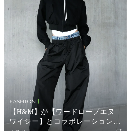
FASHION
【H&M】が【ワードローブエヌ
ワイシー】とコラボレーション！
自由なレイヤードが楽しめるアイ