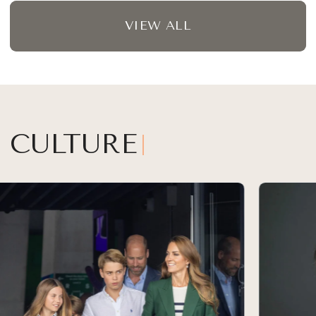
決！】
VIEW ALL
CULTURE