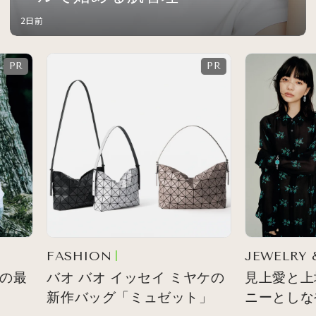
2日前
ON
JEWELRY & WATCH
バオ イッセイ ミヤケの
見上愛と上坂樹里 ティ
ッグ「ミュゼット」
ニーとしなやかな風にの