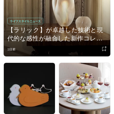
ライフスタイルニュース
【ラリック】が卓越した技術と現
代的な感性が融合した新作コレク
ション「エア･ドゥ･ラリック – チ
1日前
ャプターII」を発表