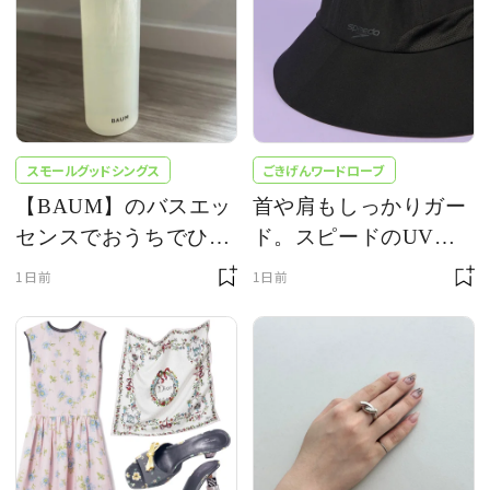
スモールグッドシングス
ごきげんワードローブ
【BAUM】のバスエッ
首や肩もしっかりガー
センスでおうちでひの
ド。スピードのUVカ
き風呂気分
ット帽子で、スタイリ
1日前
1日前
ッシュに日焼け対策
vol.1494