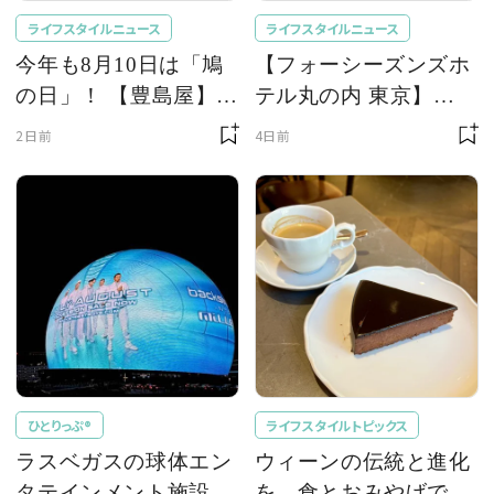
ライフスタイルニュース
ライフスタイルニュース
今年も8月10日は「鳩
【フォーシーズンズホ
の日」！ 【豊島屋】か
テル丸の内 東京】
ら鳩サブレーサイズの
「MAISON
2日前
4日前
ポーチ「はとっこ」を
MARUNOUCHI（メゾ
限定販売
ン マルノウチ）」にプ
レミアムな葡萄を堪能
する「巨峰＆シャイン
マスカット アフタヌー
ンティー」が登場
ひとりっぷ®
ライフスタイルトピックス
ラスベガスの球体エン
ウィーンの伝統と進化
タテインメント施設
を、食とおみやげでた