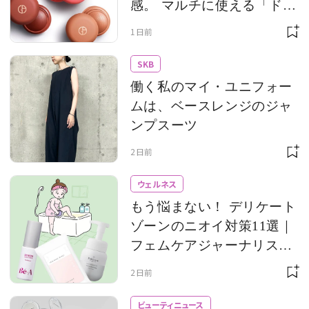
感。 マルチに使える「ドル
チ ブラッシュ」で、軽やか
1日前
な血色を
SKB
働く私のマイ・ユニフォー
ムは、ベースレンジのジャ
ンプスーツ
2日前
ウェルネス
もう悩まない！ デリケート
ゾーンのニオイ対策11選｜
フェムケアジャーナリスト
の愛用品＆編集部のおすす
2日前
め
ビューティニュース