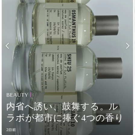
CELEBRITY
COLLECTION
WEDDING
FORTUNE
SDGs
MAGAZINE
BEAUTY
内省へ誘い、鼓舞する。ル
ラボが都市に捧ぐ4つの香り
会員登録
2日前