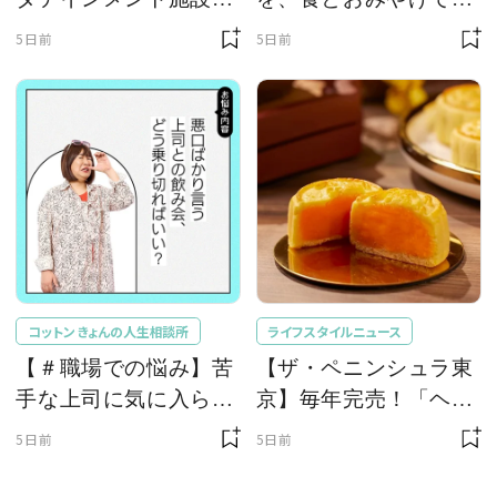
「スフィア」が凄すぎ
どる一日。パン教室、
5日前
5日前
た！ ひとりっPが大後
城壁跡のビストロ、ノ
悔した理由とは！？
ンアル専門店etc
コットン きょんの人生相談所
ライフスタイルニュース
【＃職場での悩み】苦
【ザ・ペニンシュラ東
手な上司に気に入られ
京】毎年完売！「ヘイ
てしまいました…。
フンテラス特製 月餅」
5日前
5日前
【コットンきょんの愛
が今年も登場
とユーモアでお悩み解