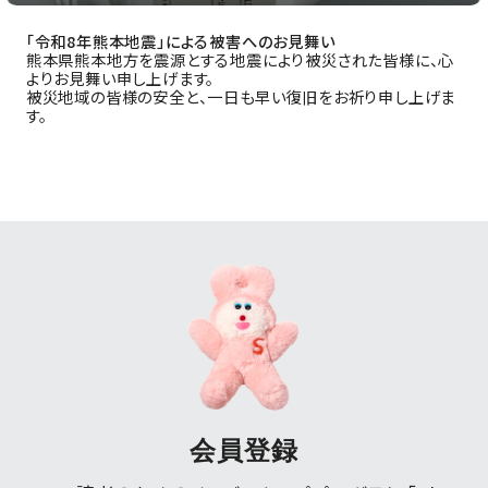
Log in or Sign up
「令和8年熊本地震」による被害へのお見舞い
熊本県熊本地方を震源とする地震により被災された皆様に、心
SPUR読者のためのメンバーシッププログラム
よりお見舞い申し上げます。
「The SPUR Club」。
便利な機能と特典を無料で楽し
被災地域の皆様の安全と、一日も早い復旧をお祈り申し上げま
す。
めます。
ログイン・新規会員登録
FOLLOW US
会員登録