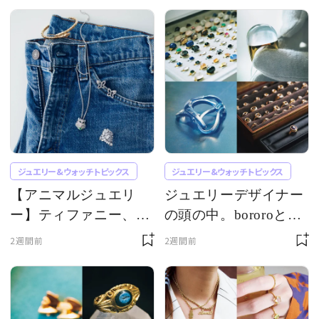
ような誕生石ジュエリ
ー
ジュエリー&ウォッチトピックス
ジュエリー&ウォッチトピックス
【アニマルジュエリ
ジュエリーデザイナー
ー】ティファニー、カ
の頭の中。bororoと
ルティエ、シャネルほ
humが描くものづくり
2週間前
2週間前
か、メゾンを象徴する
アイコン