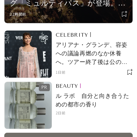
グ「ミュルティパス」が登場。ミ
ニサイズもラインナップ
22時間前
CELEBRITY
アリアナ・グランデ、容姿
への議論再燃のなか休養
へ。ツアー終了後は公の場
から退くことを発表
1日前
BEAUTY
ル ラボ 自分と向き合うた
めの都市の香り
2日前