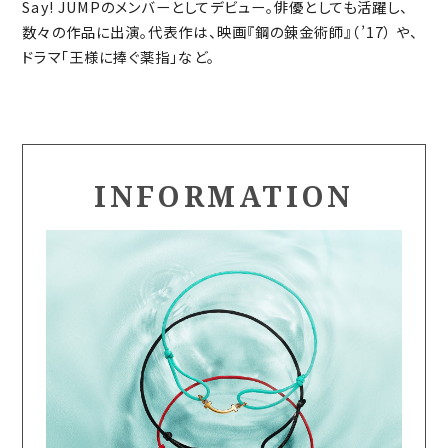
Say! JUMPのメンバーとしてデビュー。俳優としても活躍し、
んなことにトライできる時代。フレンズとしてはもちろ
数々の作品に出演。代表作は、映画『鋼の錬金術師』（’17） や、
ん、俳優や歌手としても、自分の意思で、自分にしかでき
ドラマ「王様に捧ぐ薬指」など。
ないことにチャレンジしていきたいと思っています。今ま
での“山田涼介”像は守りつつ、まだこんな側面を隠し
持っていたのか！と周囲を驚かせるような……」と、澄ん
だまなざしで輝かしい未来を見据える。前進し続け、周
囲の人の期待にこたえていく姿勢も、山田さんなりの愛
INFORMATION
のかたちだと言えるだろう。