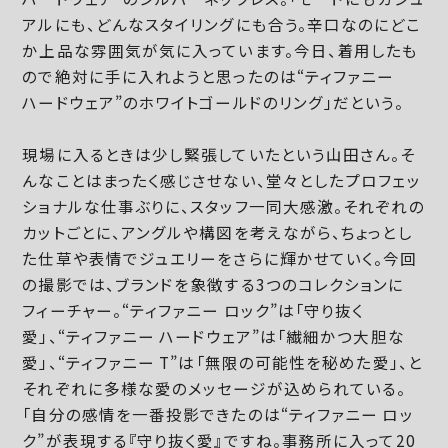
アルにも、どんなスタイリングにも合う。辛口なのにどこ
か上品な雰囲気が気に入っています。今日、着用したも
ので絶対に手に入れようと思ったのは“ティファニー
ハードウェア”のホワイトゴールドのリング」だという。
現場に入るときは少し緊張していたという山田さん。そ
んなことはまったく感じさせない、堂々としたプロフェッ
ショナルな仕事ぶりに、スタッフ一同大感激。それぞれの
カットごとに、アングルや構図を考えながら、ちょっとし
た仕草や表情でジュエリーをさらに輝かせていく。今回
の撮影では、ブランドを象徴する3つのコレクションに
フィーチャー。“ティファニー ロック”は「守り抜く
愛」、“ティファニー ハードウェア”は「繊細かつ大胆な
愛」、“ティファニー T”は「無限の可能性を秘めた愛」、と
それぞれに多様な愛のメッセージが込められている。
「自分の感情を一番投影できたのは“ティファニー ロッ
ク”が表現する『守り抜く愛』ですね。事務所に入って20