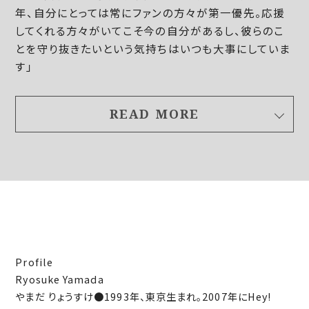
年、自分にとっては常にファンの方々が第一優先。応援
してくれる方々がいてこそ今の自分があるし、彼らのこ
とを守り抜きたいという気持ちはいつも大事にしていま
す」
まだ誰も見たことのない山田涼介を求め、前進を続け
READ MORE
る
そんな山田さんが、仕事以外にLOVEなものとは？
「個人的にハマっているのは美容！ 寝る前に温かい
ハーブティーを飲んだり、質のよい睡眠を取るよう心が
けています。伝統と格式あるブランドの名に恥じないよ
う、責任感を持って、内面も外見も磨いていきたい」
Profile
今は仕事が楽しくて仕方がないという山田さん。ミュー
Ryosuke Yamada
ジックビデオのプロデュースなど、製作のプロセスにも
やまだ りょうすけ●1993年、東京生まれ。2007年にHey!
意欲をかきたてられているそう。「肩書にとらわれずいろ