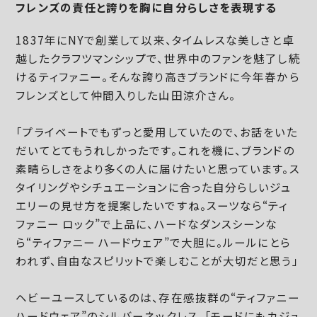
フレンズの責任と誇りを胸に自分らしさを表現する
1837年にNYで創業して以来、タイムレスな美しさと卓
越したクラフツマンシップで、世界中のファンを魅了し続
けるティファニー。そんな誇り高きブランドに今年春から
フレンズとして仲間入りした山田涼介さん。
「プライベートでもずっと愛用していたので、お話をいた
だいてとてもうれしかったです。これを機に、ブランドの
素晴らしさをより多くの人に届けたいと思っています。ス
タイリングやシチュエーションに合った自分らしいジュ
エリーの見せ方を提案したいですね。スーツなら“ティ
ファニー ロック”で上品に、ハードなダンスシーンな
ら“ティファニー ハードウェア”で大胆に。ルールにとら
われず、自由なスピリットで楽しむことが大切だと思う」
ヘビーユースしているのは、存在感抜群の“ティファニー
ハードウェア”のシルバーネックレス。「モードにもカジュ