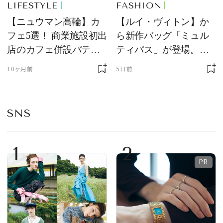
LIFESTYLE
FASHION
【ニュウマン高輪】カ
【ルイ・ヴィトン】か
フェ5選！ 商業施設初出
ら新作バッグ「ミュル
店のカフェ併設パティ
ティパス」が登場。ミ
スリーやジェラテリア
ニサイズもラインナッ
10ヶ月前
5日前
などで贅沢なひととき
プ
を
SNS
1
2