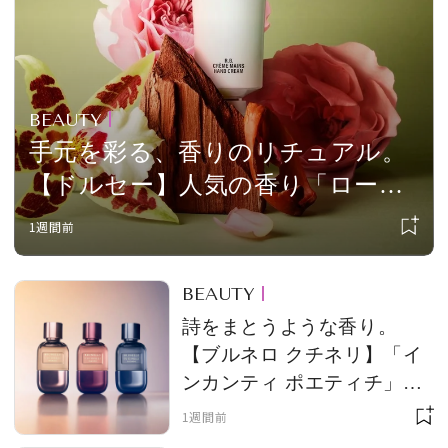
BEAUTY
手元を彩る、香りのリチュアル。
【ドルセー】人気の香り「ローズ
パラディ R.B.」がハンドクリーム
1週間前
に
BEAUTY
詩をまとうような香り。
【ブルネロ クチネリ】「イ
ンカンティ ポエティチ」に3
つの新作が登場
1週間前