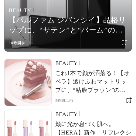
BEAUTY
【パルファム ジバンシイ】品格リ
ップに、“サテン”と“バーム”の新
アイコン。クチュール オブジェの
18時間前
ようなケースにも惚れ惚れ
BEAUTY
これ1本で顔が洒落る！【オ
ペラ】透けふわマットリッ
プに、“粘膜ブラウン”の限
定色
5時間以内
BEAUTY
頬に光が息づく肌へ。
【HERA】新作「リフレクシ