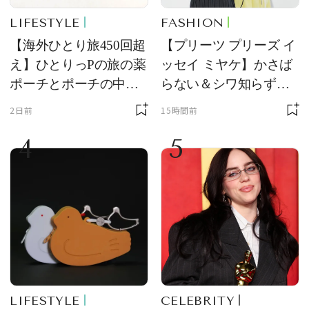
LIFESTYLE
FASHION
【海外ひとり旅450回超
【プリーツ プリーズ イ
え】ひとりっPの旅の薬
ッセイ ミヤケ】かさば
ポーチとポーチの中身
らない＆シワ知らず！
を初公開！ 本当に使え
夏旅に連れていきたい
2日前
15時間前
る常備薬＆必携アイテ
新作を試着レビュー
4
5
ム
LIFESTYLE
CELEBRITY