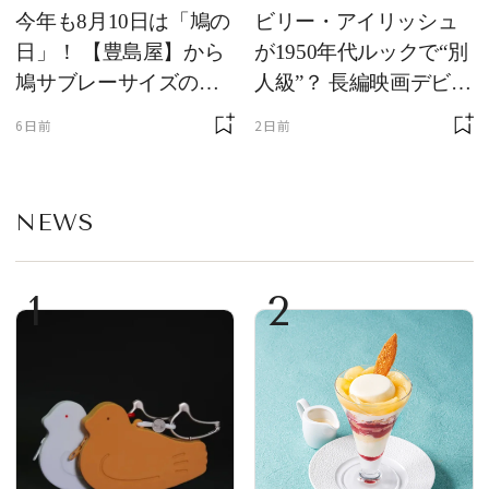
今年も8月10日は「鳩の
ビリー・アイリッシュ
日」！ 【豊島屋】から
が1950年代ルックで“別
鳩サブレーサイズのポ
人級”？ 長編映画デビュ
ーチ「はとっこ」を限
ー作の現場写真に反響
6日前
2日前
定販売
NEWS
1
2