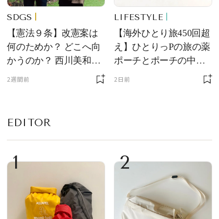
SDGS
LIFESTYLE
【憲法９条】改憲案は
【海外ひとり旅450回超
何のためか？ どこへ向
え】ひとりっPの旅の薬
かうのか？ 西川美和さ
ポーチとポーチの中身
んと木村草太さんが読
を初公開！ 本当に使え
2週間前
2日前
み解く
る常備薬＆必携アイテ
ム
EDITOR
1
2