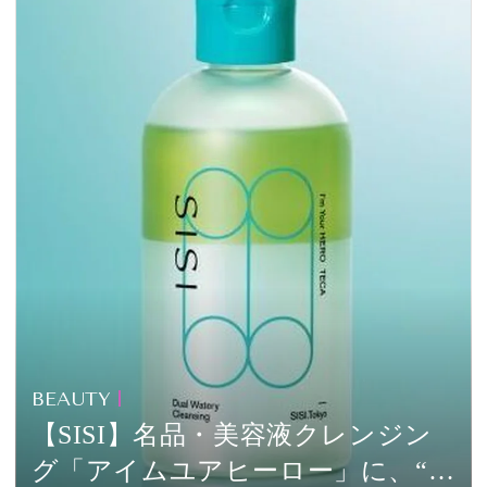
会員登録
Log in or Sign up
SPUR読者のためのメンバーシッププログラム
「The SPUR Club」。
便利な機能と特典を無料で楽し
めます。
ログイン・新規会員登録
FOLLOW US
BEAUTY
【SISI】名品・美容液クレンジン
グ「アイムユアヒーロー」に、“ゆ