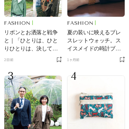
FASHION
FASHION
リボンとお洒落と戦争
夏の装いに映えるブレ
と｜「ひとりは、ひと
スレットウォッチ。ス
りひとりは、決して無
イスメイドの時計ブラ
力ではない。」小林エ
ンド【フレデリック・
2日前
1ヶ月前
リカさん書き下ろし
コンスタント】の新作
3
4
をレビュー。【それい
け！ 良品ハンター】