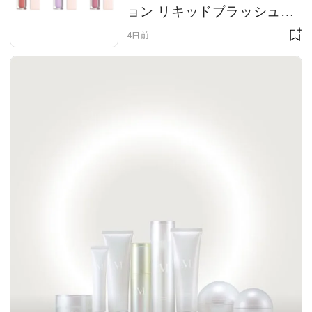
ョン リキッドブラッシュ」
の美肌映えがお見事！
4日前