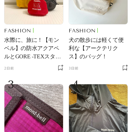
FASHION
FASHION
水際に、旅に！【モン
犬の散歩には軽くて便
ベル】の防水アクアペ
利な【アークテリク
ルとGORE -TEXスタッ
ス】のバッグ！
フバッグが優秀すぎる
2日前
3日前
3
4