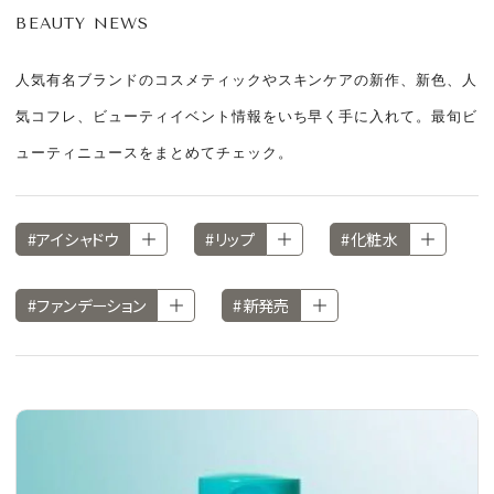
CULTURE
BEAUTY NEWS
CELEBRITY
人気有名ブランドのコスメティックやスキンケアの新作、新色、人
気コフレ、ビューティイベント情報をいち早く手に入れて。最旬ビ
COLLECTION
ューティニュースをまとめてチェック。
WEDDING
#アイシャドウ
#リップ
#化粧水
FORTUNE
#ファンデーション
#新発売
SDGs
MAGAZINE