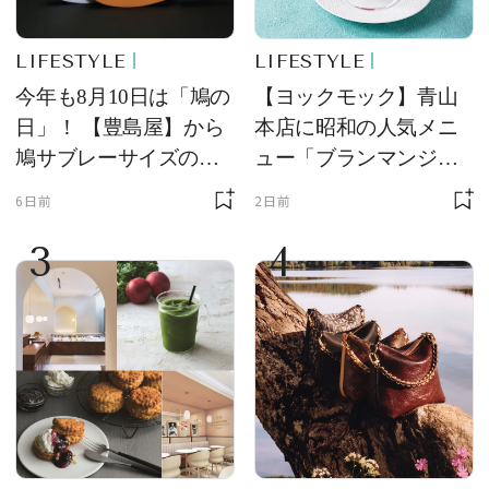
LIFESTYLE
LIFESTYLE
今年も8月10日は「鳩の
【ヨックモック】青山
日」！ 【豊島屋】から
本店に昭和の人気メニ
鳩サブレーサイズのポ
ュー「ブランマンジ
ーチ「はとっこ」を限
ェ」「ダックワーズ」
6日前
2日前
定販売
が限定復活！ 現代的で
3
4
華やかなデザートとし
て登場