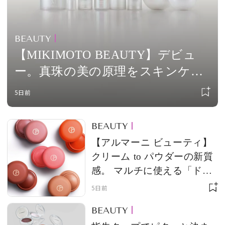
BEAUTY
【MIKIMOTO BEAUTY】デビュ
ー。真珠の美の原理をスキンケア
へ
5日前
BEAUTY
【アルマーニ ビューティ】
クリーム to パウダーの新質
感。 マルチに使える「ドル
チ ブラッシュ」で、軽やか
5日前
な血色を
BEAUTY