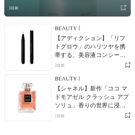
らぎ”に寄り添う新作が仲間入り！
3日前
BEAUTY
MAGAZINE
【アディクション】「リフ
トグロウ」のハリツヤを携
SPUR 2026 JULY
帯する、美容液コンシーラ
2026年9月号
ー誕生！ 「デイクリーム」
2日前
2026-07-23発売
のモバイルサイズもライン
BEAUTY
アップ
【シャネル】新作「ココ マ
最新号を試し読み
ドモアゼル クラッシュ アプ
ソリュ」香りの世界に浸る
限定イベントが、原宿で開
1日前
催