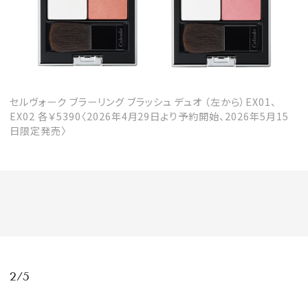
会員登録
Log in or Sign up
SPUR読者のためのメンバーシッププログラム
「The SPUR Club」。
便利な機能と特典を無料で楽し
セルヴォーク ブラーリング ブラッシュ デュオ （左から）EX01、
EX02 各￥5390〈2026年4月29日より予約開始、2026年5月15
めます。
日限定発売〉
ログイン・新規会員登録
FOLLOW US
2/5