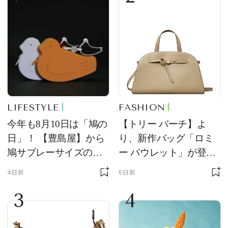
LIFESTYLE
FASHION
今年も8月10日は「鳩の
【トリー バーチ】よ
日」！ 【豊島屋】から
り、新作バッグ「ロミ
鳩サブレーサイズのポ
ー バウレット」が登
ーチ「はとっこ」を限
場！ デザイン性と収納
4日前
6日前
定販売
力を両立
3
4