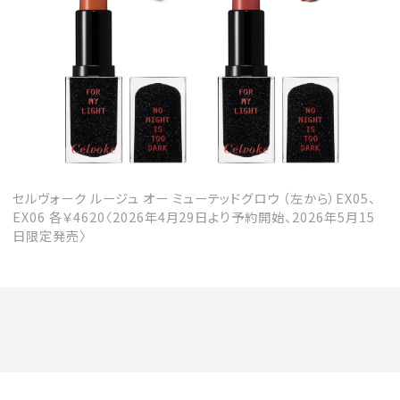
セルヴォーク ルージュ オー ミューテッドグロウ （左から）EX05、
EX06 各￥4620〈2026年4月29日より予約開始、2026年5月15
日限定発売〉