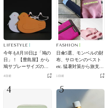
LIFESTYLE
FASHION
今年も8月10日は「鳩の
日傘5選、モンベルの財
日」！ 【豊島屋】から
布、サロモンのベスト
鳩サブレーサイズのポ
etc. 猛暑対策から旅支度
ーチ「はとっこ」を限
まで！ ｜今週の人気記
4日前
1日前
定販売
事TOP5
4
5