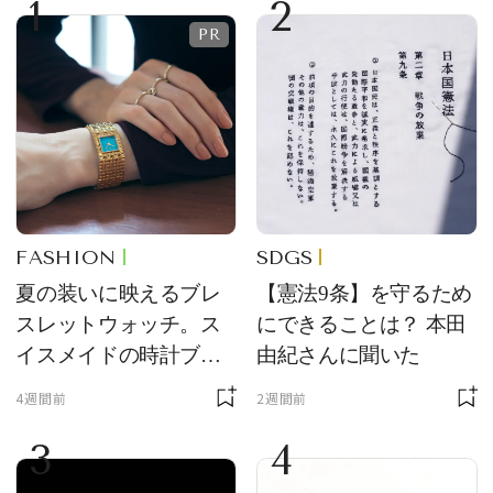
1
2
FASHION
SDGS
夏の装いに映えるブレ
【憲法9条】を守るため
スレットウォッチ。ス
にできることは？ 本田
イスメイドの時計ブラ
由紀さんに聞いた
ンド【フレデリック・
4週間前
2週間前
コンスタント】の新作
3
4
をレビュー。【それい
け！ 良品ハンター】