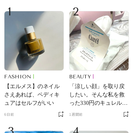
1
2
FASHION
BEAUTY
【エルメス】のネイル
「涼しい顔」を取り戻
さえあれば、ペディキ
したい。そんな私を救
ュアはセルフがいい
った330円のキュレル名
品
6日前
1週間前
3
4