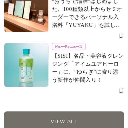
“おうちで湯治”はじめまし
た。100種類以上からセミオ
ーダーできるパーソナル入
浴料「YUYAKU」を試して
みた！
ビューティニュース
【SISI】名品・美容液クレン
ジング「アイムユアヒーロ
ー」に、“ゆらぎ”に寄り添
う新作が仲間入り！
VIEW ALL