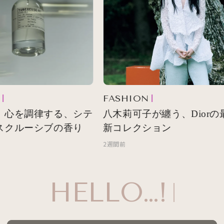
FASHION
 心を調律する、シテ
八木莉可子が纏う、Diorの最
スクルーシブの香り
新コレクション
2週間前
HELLO…!