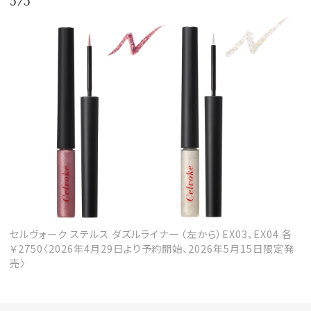
5/5
セルヴォーク ステルス ダズルライナー （左から）EX03、EX04 各
￥2750〈2026年4月29日より予約開始、2026年5月15日限定発
売〉