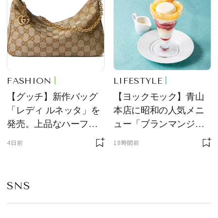
FASHION
LIFESTYLE
【グッチ】新作バッグ
【ヨックモック】青山
「レディ ルネッタ」を
本店に昭和の人気メニ
発売。上品なハーフム
ュー「ブランマンジ
ーン型がスタイリング
ェ」「ダックワーズ」
4日前
18時間前
のアクセントに
が限定復活！ 現代的で
華やかなデザートとし
て登場
SNS