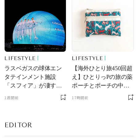
LIFESTYLE
LIFESTYLE
ラスベガスの球体エン
【海外ひとり旅450回超
タテインメント施設
え】ひとりっPの旅の薬
「スフィア」が凄すぎ
ポーチとポーチの中身
た！ ひとりっPが大後
を初公開！ 本当に使え
1週間前
17時間前
悔した理由とは！？
る常備薬＆必携アイテ
ム
EDITOR