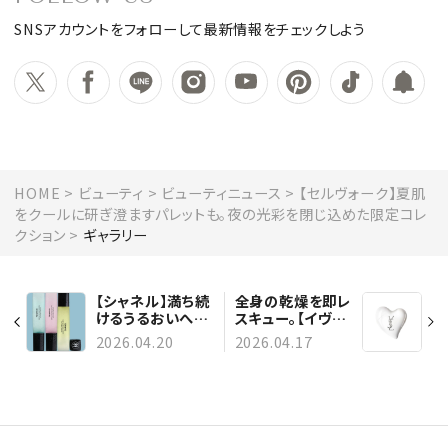
SNSアカウントをフォローして最新情報をチェックしよう
HOME
ビューティ
ビューティニュース
【セルヴォーク】夏肌
をクールに研ぎ澄ますパレットも。夜の光彩を閉じ込めた限定コレ
クション
ギャラリー
【シャネル】満ち続
全身の乾燥を即レ
けるうるおいへ。
スキュー。【イヴ・
「イドゥラ ビュー
サンローラン】“ハ
2026.04.20
2026.04.17
ティ」に新作、限定
ート”のマルチク
リップ美容液も
リームが優秀すぎ
る