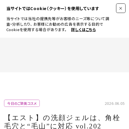
当サイトではCookie（クッキー）を使用しています
当サイトでは当社の提携先等がお客様のニーズ等について調
査・分析したり、
お客様にお勧めの広告を表示する目的で
Cookieを使用する場合があります。
詳しくはこちら
FASHION
BEAUTY
ログイン
JEWELRY & WATCH
2026.06.05
今日のご褒美コスメ
LIFESTYLE
【エスト】の洗顔ジェルは、角栓
毛穴と“毛山”に対応 vol.202