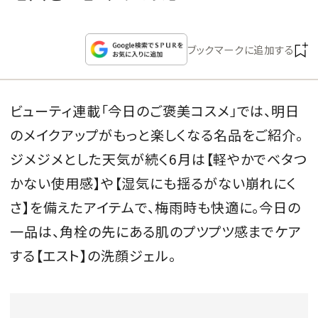
CULTURE
ブックマークに追加する
CELEBRITY
COLLECTION
ビューティ連載「今日のご褒美コスメ」では、明日
のメイクアップがもっと楽しくなる名品をご紹介。
WEDDING
ジメジメとした天気が続く6月は【軽やかでベタつ
FORTUNE
かない使用感】や【湿気にも揺るがない崩れにく
さ】を備えたアイテムで、梅雨時も快適に。今日の
SDGs
一品は、角栓の先にある肌のプツプツ感までケア
する【エスト】の洗顔ジェル。
MAGAZINE