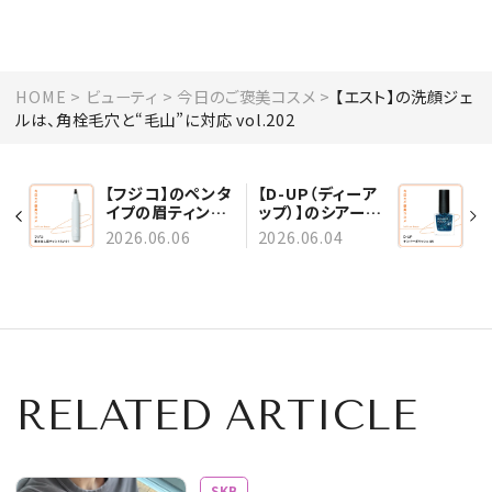
HOME
ビューティ
今日のご褒美コスメ
【エスト】の洗顔ジェ
ルは、角栓毛穴と“毛山”に対応 vol.202
【フジコ】のペンタ
【D-UP（ディーア
イプの眉ティント
ップ）】のシアーな
は、描くだけで消え
ネイルカラーで、
2026.06.06
2026.06.04
にくい！ vol.203
指先に涼感を
vol.201
RELATED ARTICLE
SKB