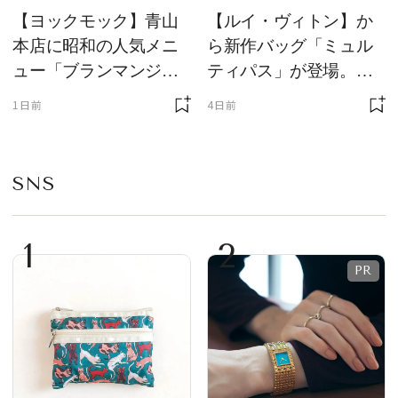
【ヨックモック】青山
【ルイ・ヴィトン】か
本店に昭和の人気メニ
ら新作バッグ「ミュル
ュー「ブランマンジ
ティパス」が登場。ミ
ェ」「ダックワーズ」
ニサイズもラインナッ
1日前
4日前
が限定復活！ 現代的で
プ
華やかなデザートとし
て登場
SNS
1
2