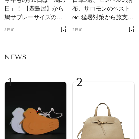
日」！ 【豊島屋】から
布、サロモンのベスト
鳩サブレーサイズのポ
etc. 猛暑対策から旅支度
ーチ「はとっこ」を限
まで！ ｜今週の人気記
5日前
2日前
定販売
事TOP5
NEWS
1
2