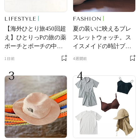
LIFESTYLE
FASHION
【海外ひとり旅450回超
夏の装いに映えるブレ
え】ひとりっPの旅の薬
スレットウォッチ。ス
ポーチとポーチの中身
イスメイドの時計ブラ
を初公開！ 本当に使え
ンド【フレデリック・
1日前
4週間前
る常備薬＆必携アイテ
コンスタント】の新作
3
4
ム
をレビュー。【それい
け！ 良品ハンター】