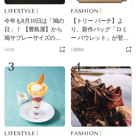
LIFESTYLE
FASHION
今年も8月10日は「鳩の
【トリー バーチ】よ
日」！ 【豊島屋】から
り、新作バッグ「ロミ
鳩サブレーサイズのポ
ー バウレット」が登
ーチ「はとっこ」を限
場！ デザイン性と収納
5日前
1週間前
定販売
力を両立
3
4
LIFESTYLE
FASHION