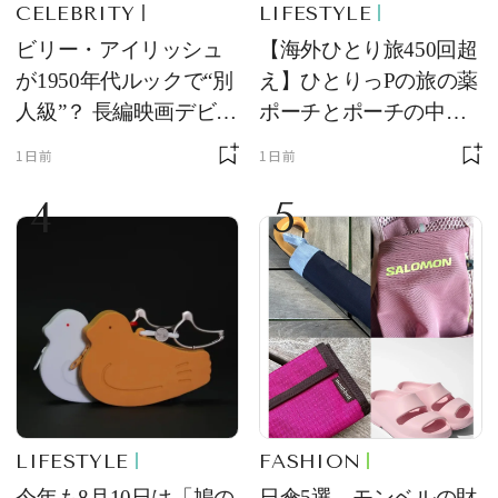
CELEBRITY
LIFESTYLE
ビリー・アイリッシュ
【海外ひとり旅450回超
が1950年代ルックで“別
え】ひとりっPの旅の薬
人級”？ 長編映画デビュ
ポーチとポーチの中身
ー作の現場写真に反響
を初公開！ 本当に使え
1日前
1日前
る常備薬＆必携アイテ
4
5
ム
LIFESTYLE
FASHION
今年も8月10日は「鳩の
日傘5選、モンベルの財