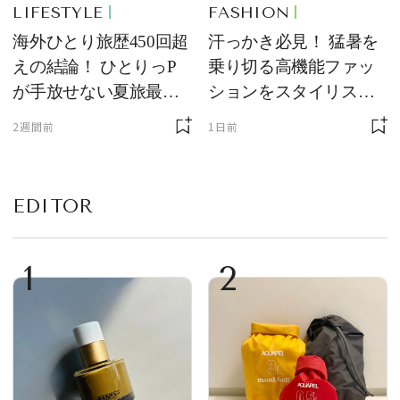
LIFESTYLE
FASHION
海外ひとり旅歴450回超
汗っかき必見！ 猛暑を
えの結論！ ひとりっP
乗り切る高機能ファッ
が手放せない夏旅最強
ションをスタイリスト
ギア５選
が厳選
2週間前
1日前
EDITOR
1
2