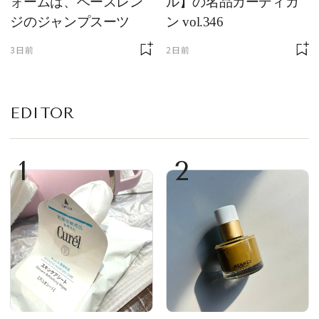
ォームは、ベースレン
ル】の名品カーディガ
ジのジャンプスーツ
ン vol.346
3日前
2日前
EDITOR
1
2