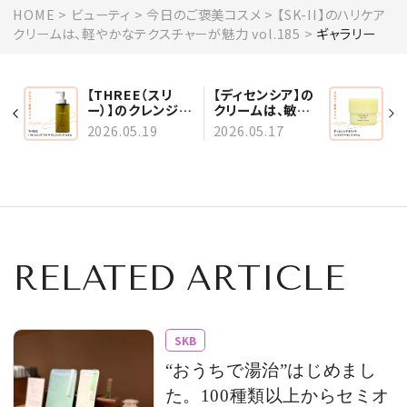
HOME
ビューティ
今日のご褒美コスメ
【SK-II】のハリケア
クリームは、軽やかなテクスチャーが魅力 vol.185
ギャラリー
【THREE（スリ
【ディセンシア】の
ー）】のクレンジン
クリームは、敏感
グオイルは、精油
肌とくすみにアプ
2026.05.19
2026.05.17
の力で肌と心を整
ローチ vol.184
える vol.186
RELATED ARTICLE
SKB
“おうちで湯治”はじめまし
た。100種類以上からセミオ