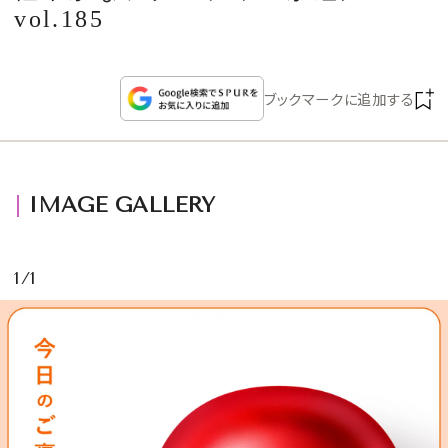
CULTURE
vol.185
CELEBRITY
ブックマークに追加する
COLLECTION
WEDDING
IMAGE GALLERY
FORTUNE
1/1
SDGs
MAGAZINE