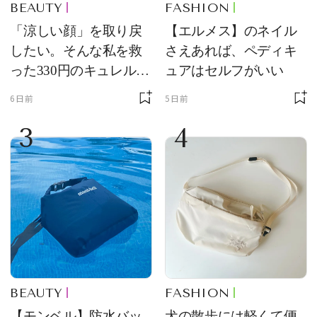
BEAUTY
FASHION
「涼しい顔」を取り戻
【エルメス】のネイル
したい。そんな私を救
さえあれば、ペディキ
った330円のキュレル名
ュアはセルフがいい
品
6日前
5日前
3
4
BEAUTY
FASHION
【モンベル】防水バッ
犬の散歩には軽くて便