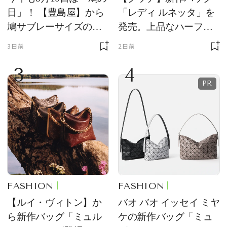
日」！ 【豊島屋】から
「レディ ルネッタ」を
鳩サブレーサイズのポ
発売。上品なハーフム
ーチ「はとっこ」を限
ーン型がスタイリング
3日前
2日前
定販売
のアクセントに
3
4
FASHION
FASHION
【ルイ・ヴィトン】か
バオ バオ イッセイ ミヤ
ら新作バッグ「ミュル
ケの新作バッグ「ミュ