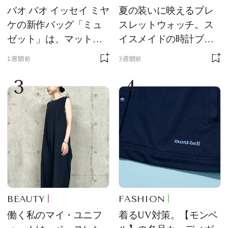
バオ バオ イッセイ ミヤ
夏の装いに映えるブレ
ケの新作バッグ「ミュ
スレットウォッチ。ス
ゼット」は、マットな
イスメイドの時計ブラ
質感が魅力！
ンド【フレデリック・
1週間前
3週間前
コンスタント】の新作
3
4
をレビュー。【それい
け！ 良品ハンター】
BEAUTY
FASHION
働く私のマイ・ユニフ
着るUV対策。【モンベ