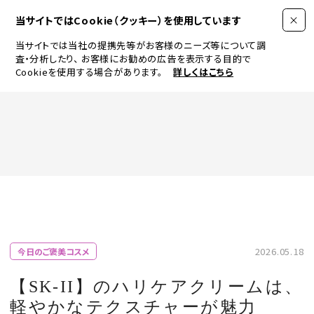
当サイトではCookie（クッキー）を使用しています
当サイトでは当社の提携先等がお客様のニーズ等について調
査・分析したり、
お客様にお勧めの広告を表示する目的で
Cookieを使用する場合があります。
詳しくはこちら
FASHION
BEAUTY
ログイン
JEWELRY & WATCH
2026.05.18
今日のご褒美コスメ
LIFESTYLE
【SK-II】のハリケアクリームは、
軽やかなテクスチャーが魅力