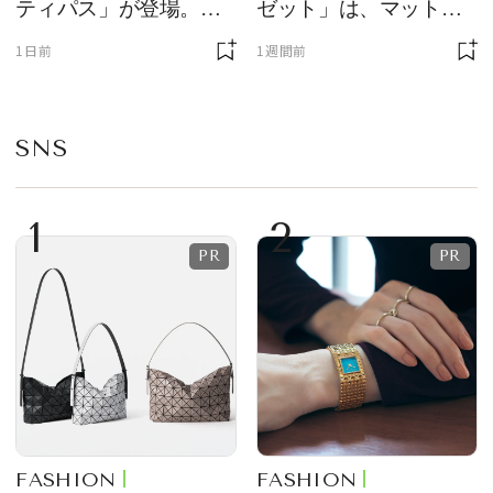
ティパス」が登場。ミ
ゼット」は、マットな
ニサイズもラインナッ
質感が魅力！
1日前
1週間前
プ
SNS
1
2
FASHION
FASHION