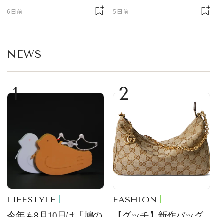
ゲット【＃SPURおやつ
6日前
5日前
部トピックス】
NEWS
1
2
LIFESTYLE
FASHION
今年も8月10日は「鳩の
【グッチ】新作バッグ