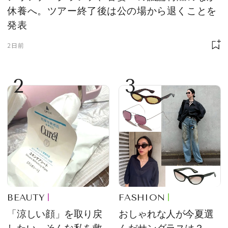
休養へ。ツアー終了後は公の場から退くことを
発表
2日前
2
3
BEAUTY
FASHION
「涼しい顔」を取り戻
おしゃれな人が今夏選