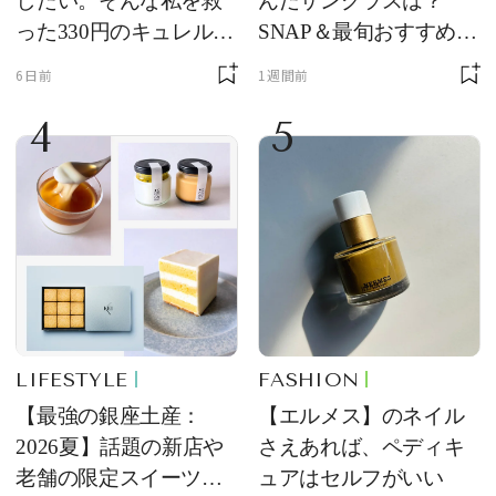
したい。そんな私を救
んだサングラスは？
った330円のキュレル名
SNAP＆最旬おすすめサ
品
ングラス10選
6日前
1週間前
4
5
LIFESTYLE
FASHION
【最強の銀座土産：
【エルメス】のネイル
2026夏】話題の新店や
さえあれば、ペディキ
老舗の限定スイーツを
ュアはセルフがいい