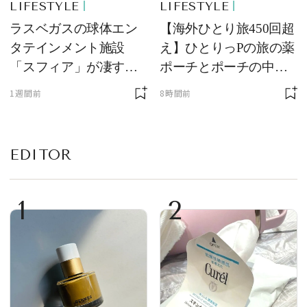
LIFESTYLE
LIFESTYLE
ラスベガスの球体エン
【海外ひとり旅450回超
タテインメント施設
え】ひとりっPの旅の薬
「スフィア」が凄すぎ
ポーチとポーチの中身
た！ ひとりっPが大後
を初公開！ 本当に使え
1週間前
8時間前
悔した理由とは！？
る常備薬＆必携アイテ
ム
EDITOR
1
2