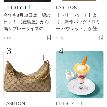
LIFESTYLE
FASHION
今年も8月10日は「鳩の
【トリー バーチ】よ
日」！ 【豊島屋】から
り、新作バッグ「ロミ
鳩サブレーサイズのポ
ー バウレット」が登
ーチ「はとっこ」を限
場！ デザイン性と収納
4日前
5日前
定販売
力を両立
3
4
FASHION
LIFESTYLE