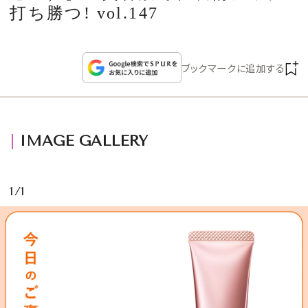
CULTURE
打ち勝つ! vol.147
CELEBRITY
ブックマークに追加する
COLLECTION
WEDDING
IMAGE GALLERY
FORTUNE
1/1
SDGs
MAGAZINE