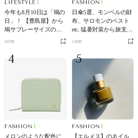
LIFESTYLE
FASHION
今年も8月10日は「鳩の
日傘5選、モンベルの財
日」！ 【豊島屋】から
布、サロモンのベスト
鳩サブレーサイズのポ
etc. 猛暑対策から旅支度
ーチ「はとっこ」を限
まで！ ｜今週の人気記
4日前
1日前
定販売
事TOP5
4
5
FASHION
FASHION
メロンのような配色に
【エルメス】のネイル