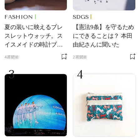
FASHION
SDGS
夏の装いに映えるブレ
【憲法9条】を守るため
スレットウォッチ。ス
にできることは？ 本田
イスメイドの時計ブラ
由紀さんに聞いた
ンド【フレデリック・
4週間前
2週間前
コンスタント】の新作
3
4
をレビュー。【それい
け！ 良品ハンター】