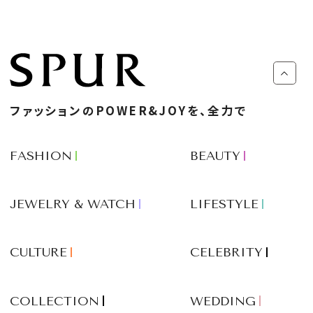
ファッションのPOWER&JOYを、全力で
FASHION
BEAUTY
JEWELRY & WATCH
LIFESTYLE
CULTURE
CELEBRITY
COLLECTION
WEDDING