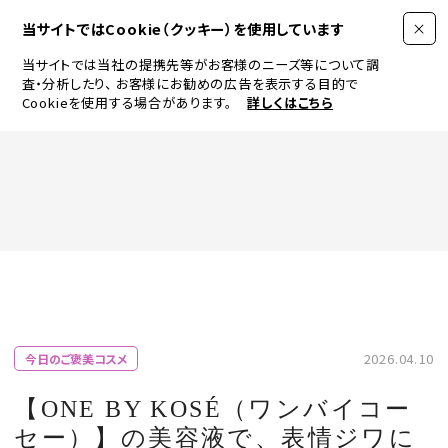
当サイトではCookie（クッキー）を使用しています
当サイトでは当社の提携先等がお客様のニーズ等について調
査・分析したり、
お客様にお勧めの広告を表示する目的で
Cookieを使用する場合があります。
詳しくはこちら
FASHION
BEAUTY
ログイン
JEWELRY & WATCH
2026.04.10
今日のご褒美コスメ
LIFESTYLE
【ONE BY KOSÉ（ワンバイコー
セー）】の美容液で、表情ジワに