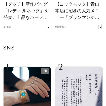
【グッチ】新作バッグ
【ヨックモック】青山
「レディ ルネッタ」を
本店に昭和の人気メニ
発売。上品なハーフム
ュー「ブランマンジ
ーン型がスタイリング
ェ」「ダックワーズ」
3日前
9時間前
のアクセントに
が限定復活！ 現代的で
華やかなデザートとし
て登場
SNS
1
2