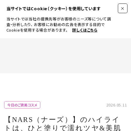
当サイトではCookie（クッキー）を使用しています
当サイトでは当社の提携先等がお客様のニーズ等について調
査・分析したり、
お客様にお勧めの広告を表示する目的で
Cookieを使用する場合があります。
詳しくはこちら
FASHION
BEAUTY
ログイン
JEWELRY & WATCH
2026.05.11
今日のご褒美コスメ
LIFESTYLE
【NARS（ナーズ）】のハイライ
トは、ひと塗りで濡れツヤ&美肌