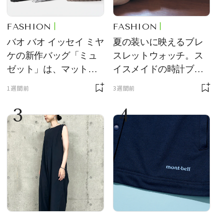
FASHION
FASHION
バオ バオ イッセイ ミヤ
夏の装いに映えるブレ
ケの新作バッグ「ミュ
スレットウォッチ。ス
ゼット」は、マットな
イスメイドの時計ブラ
質感が魅力！
ンド【フレデリック・
1週間前
3週間前
コンスタント】の新作
3
4
をレビュー。【それい
け！ 良品ハンター】