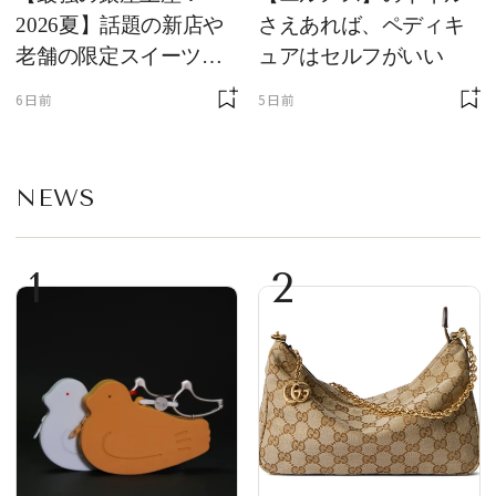
2026夏】話題の新店や
さえあれば、ペディキ
老舗の限定スイーツを
ュアはセルフがいい
ゲット【＃SPURおやつ
6日前
5日前
部トピックス】
NEWS
1
2