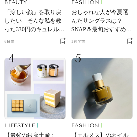
BEAUTY
FASHION
「涼しい顔」を取り戻
おしゃれな人が今夏選
したい。そんな私を救
んだサングラスは？
った330円のキュレル名
SNAP＆最旬おすすめサ
品
ングラス10選
6日前
1週間前
4
5
LIFESTYLE
FASHION
【最強の銀座土産：
【エルメス】のネイル