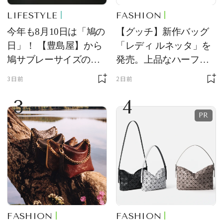
LIFESTYLE
FASHION
今年も8月10日は「鳩の
【グッチ】新作バッグ
日」！ 【豊島屋】から
「レディ ルネッタ」を
鳩サブレーサイズのポ
発売。上品なハーフム
ーチ「はとっこ」を限
ーン型がスタイリング
3日前
2日前
定販売
のアクセントに
3
4
FASHION
FASHION