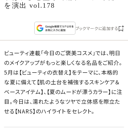
CULTURE
を演出 vol.178
CELEBRITY
ブックマークに追加する
COLLECTION
ビューティ連載「今日のご褒美コスメ」では、明日
WEDDING
のメイクアップがもっと楽しくなる名品をご紹介。
FORTUNE
5月は【ビューティの衣替え】をテーマに、本格的
な夏に備えて【肌の土台を補強するスキンケア＆
SDGs
ベースアイテム】、【夏のムードが漂うカラー】に注
目。今日は、濡れたようなツヤで立体感を際立た
MAGAZINE
せる【NARS】のハイライトをセレクト。