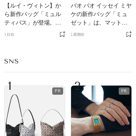
【ルイ・ヴィトン】か
バオ バオ イッセイ ミヤ
ら新作バッグ「ミュル
ケの新作バッグ「ミュ
ティパス」が登場。ミ
ゼット」は、マットな
ニサイズもラインナッ
質感が魅力！
1日前
1週間前
プ
SNS
1
2