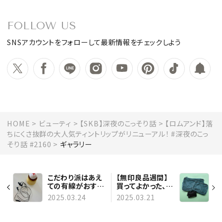
FOLLOW US
SNSアカウントをフォローして最新情報をチェックしよう
HOME
ビューティ
【SKB】深夜のこっそり話
【ロムアンド】落
ちにくさ抜群の大人気ティントリップがリニューアル！ #深夜のこっ
そり話 #2160
ギャラリー
こだわり派はあえ
【無印良品週間】
ての有線がおすす
買ってよかった、無
め！ 【ゼンハイザ
印良品の旅行グッ
2025.03.24
2025.03.21
ー】のイヤホンで
ズたち #深夜のこ
新しい音の世界へ
っそり話 #2159
#深夜のこっそり話