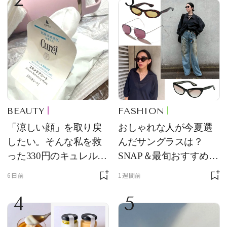
BEAUTY
FASHION
「涼しい顔」を取り戻
おしゃれな人が今夏選
したい。そんな私を救
んだサングラスは？
った330円のキュレル名
SNAP＆最旬おすすめサ
品
ングラス10選
6日前
1週間前
4
5