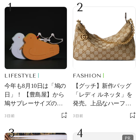
1
2
LIFESTYLE
FASHION
今年も8月10日は「鳩の
【グッチ】新作バッグ
日」！ 【豊島屋】から
「レディ ルネッタ」を
鳩サブレーサイズのポ
発売。上品なハーフム
ーチ「はとっこ」を限
ーン型がスタイリング
3日前
3日前
定販売
のアクセントに
3
4