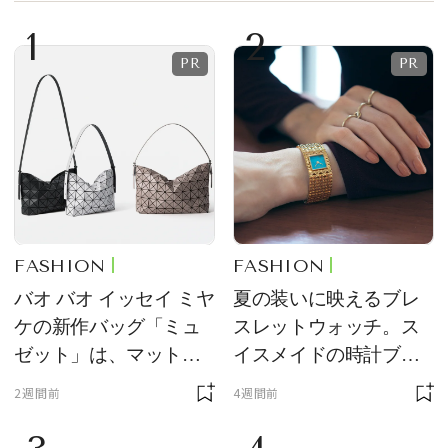
1
2
FASHION
FASHION
バオ バオ イッセイ ミヤ
夏の装いに映えるブレ
ケの新作バッグ「ミュ
スレットウォッチ。ス
ゼット」は、マットな
イスメイドの時計ブラ
質感が魅力！
ンド【フレデリック・
2週間前
4週間前
コンスタント】の新作
をレビュー。【それい