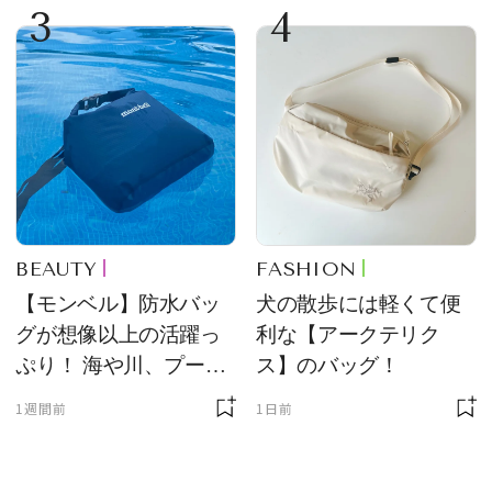
3
4
BEAUTY
FASHION
【モンベル】防水バッ
犬の散歩には軽くて便
グが想像以上の活躍っ
利な【アークテリク
ぷり！ 海や川、プール
ス】のバッグ！
に欠かせません
1週間前
1日前