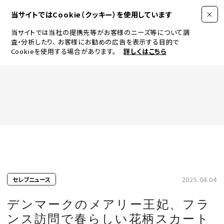
当サイトではCookie（クッキー）を使用しています
当サイトでは当社の提携先等がお客様のニーズ等について調
査・分析したり、
お客様にお勧めの広告を表示する目的で
Cookieを使用する場合があります。
詳しくはこちら
FASHION
BEAUTY
ログイン
JEWELRY & WATCH
2025.04.04
セレブニュース
LIFESTYLE
デンマークのメアリー王妃、フラ
ンス訪問で春らしい花柄スカート