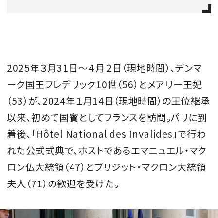
会員登録
Log in or Sign up
SPUR読者のためのメンバーシッププログラム
2025年３月31日〜４月２日（現地時間）、デンマ
「The SPUR Club」。
便利な機能と特典を無料で楽し
ーク国王フレデリック10世（56）とメアリー王妃
めます。
（53）が、2024年１月14日（現地時間）の王位継承
ログイン・新規会員登録
以来、初めて国賓としてフランスを訪問。パリに到
着後、「Hôtel National des Invalides」で行わ
れた公式式典で、ホストであるエマニュエル・マク
FOLLOW US
ロン仏大統領（47）とブリジット・マクロン大統領
夫人（71）の歓迎を受けた。