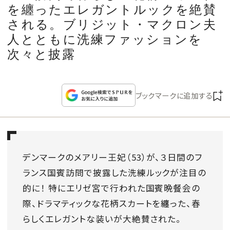
CULTURE
を纏ったエレガントルックを絶賛
される。ブリジット・マクロン夫
CELEBRITY
人とともに洗練ファッションを
次々と披露
COLLECTION
ブックマークに追加する
WEDDING
FORTUNE
デンマークのメアリー王妃（53）が、３日間のフ
SDGs
ランス国賓訪問で披露した洗練ルックが注目の
的に！ 特にエリゼ宮で行われた国賓晩餐会の
MAGAZINE
際、ドラマティックな花柄スカートを纏った、春
らしくエレガントな装いが大絶賛された。