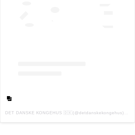
DET DANSKE KONGEHUS 🇩🇰(@detdanskekongehus)がシェアした投稿