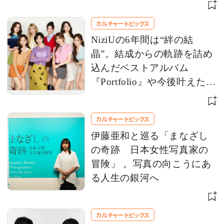
ビュー
カルチャートピックス
NiziUの6年間は“絆の結
晶”。結成からの軌跡を詰め
込んだベストアルバム
『Portfolio』や今後叶えたい
夢を語る
カルチャートピックス
伊藤亜和と巡る「まなざし
の奇跡 日本女性写真家の
冒険」 。写真の向こうにあ
る人生の銀河へ
カルチャートピックス