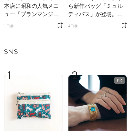
本店に昭和の人気メニ
ら新作バッグ「ミュル
ュー「ブランマンジ
ティパス」が登場。ミ
ェ」「ダックワーズ」
ニサイズもラインナッ
1日前
4日前
が限定復活！ 現代的で
プ
華やかなデザートとし
て登場
SNS
1
2