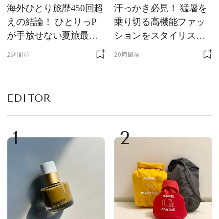
海外ひとり旅歴450回超
汗っかき必見！ 猛暑を
えの結論！ ひとりっP
乗り切る高機能ファッ
が手放せない夏旅最強
ションをスタイリスト
ギア５選
が厳選
2週間前
20時間前
EDITOR
1
2