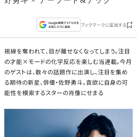
野勇斗 × テーラード&テック
CULTURE
CELEBRITY
ブックマークに追加する
COLLECTION
視線を奪われて、目が離せなくなってしまう。注目
WEDDING
の才能×モードの化学反応を楽しむ当連載。今月
のゲストは、数々の話題作に出演し、注目を集め
FORTUNE
る期待の新星、俳優・佐野勇斗。貪欲に自身の可
能性を模索するスターの肖像にせまる
SDGs
MAGAZINE