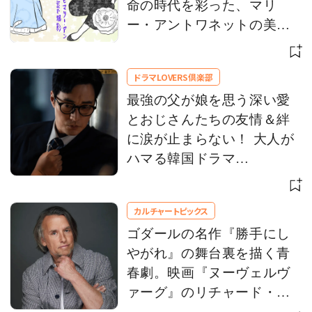
命の時代を彩った、マリ
ー・アントワネットの美意
識をひもとく
ドラマLOVERS倶楽部
最強の父が娘を思う深い愛
とおじさんたちの友情＆絆
に涙が止まらない！ 大人が
ハマる韓国ドラマ
【Netflix】 お盆休みにイッ
キ観！
カルチャートピックス
ゴダールの名作『勝手にし
やがれ』の舞台裏を描く青
春劇。映画『ヌーヴェルヴ
ァーグ』のリチャード・リ
ンクレイター監督にインタ