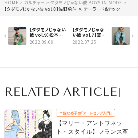
HOME
カルチャー
タダモノじゃない彼 BOYS IN MODE
【タダモノじゃない彼 vol.8】佐野勇斗 × テーラード&テック
【タダモノじゃない
【タダモノじゃな
彼 vol.9】松本大
い彼 vol.7】宮世
輝 × レトロ・パタ
琉弥 × ニュー・ト
2022.09.09
2022.07.25
ーン
ラッド
RELATED ARTICLE
辛酸なめ子の「アートセレブ入門」
【マリー・アントワネッ
ト・スタイル】フランス革