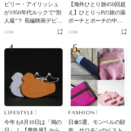
ビリー・アイリッシュ
【海外ひとり旅450回超
が1950年代ルックで“別
え】ひとりっPの旅の薬
人級”？ 長編映画デビュ
ポーチとポーチの中身
ー作の現場写真に反響
を初公開！ 本当に使え
1日前
1日前
る常備薬＆必携アイテ
4
5
ム
LIFESTYLE
FASHION
今年も8月10日は「鳩の
日傘5選、モンベルの財
日」！ 【豊島屋】から
布、サロモンのベスト