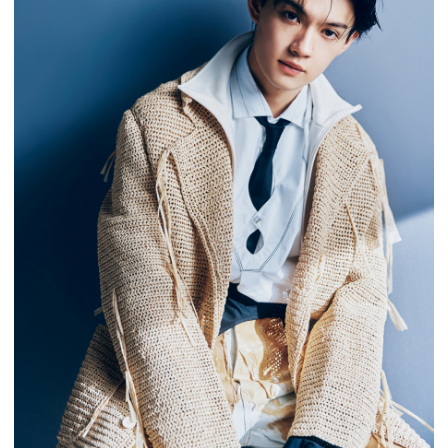
会員登録
Log in or Sign up
SPUR読者のためのメンバーシッププログラム
「The SPUR Club」。
便利な機能と特典を無料で楽し
めます。
ログイン・新規会員登録
FOLLOW US