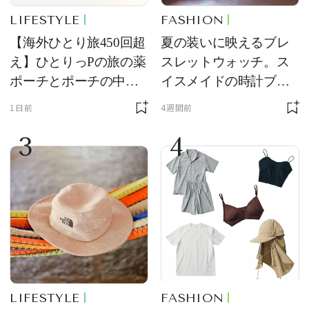
LIFESTYLE
FASHION
【海外ひとり旅450回超
夏の装いに映えるブレ
え】ひとりっPの旅の薬
スレットウォッチ。ス
ポーチとポーチの中身
イスメイドの時計ブラ
を初公開！ 本当に使え
ンド【フレデリック・
1日前
4週間前
る常備薬＆必携アイテ
コンスタント】の新作
3
4
ム
をレビュー。【それい
け！ 良品ハンター】
LIFESTYLE
FASHION