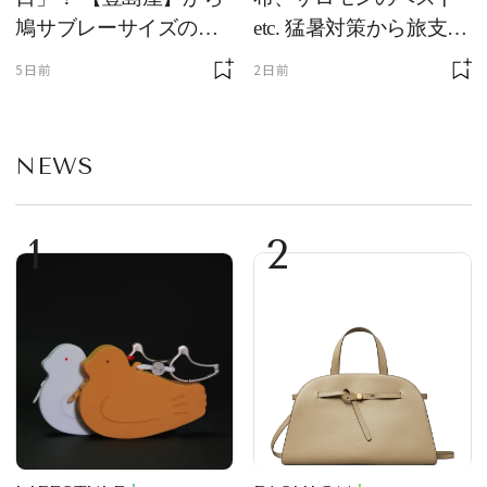
鳩サブレーサイズのポ
etc. 猛暑対策から旅支度
ーチ「はとっこ」を限
まで！ ｜今週の人気記
5日前
2日前
定販売
事TOP5
NEWS
1
2