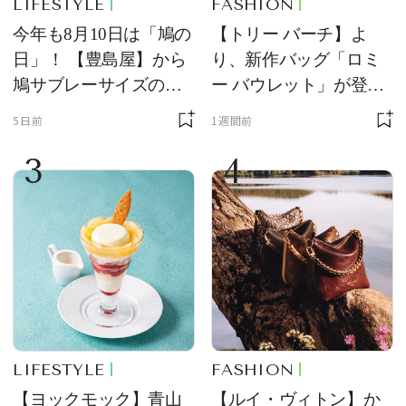
LIFESTYLE
FASHION
今年も8月10日は「鳩の
【トリー バーチ】よ
日」！ 【豊島屋】から
り、新作バッグ「ロミ
鳩サブレーサイズのポ
ー バウレット」が登
ーチ「はとっこ」を限
場！ デザイン性と収納
5日前
1週間前
定販売
力を両立
3
4
LIFESTYLE
FASHION
【ヨックモック】青山
【ルイ・ヴィトン】か