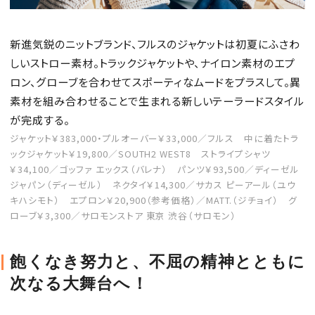
新進気鋭のニットブランド、フルスのジャケットは初夏にふさわ
しいストロー素材。トラックジャケットや、ナイロン素材のエプ
MAGAZINE
ロン、グローブを合わせてスポーティなムードをプラスして。異
素材を組み合わせることで生まれる新しいテーラードスタイル
SPUR 2026 JULY
が完成する。
2026年9月号
ジャケット￥383,000・プルオーバー￥33,000／フルス 中に着たトラ
ックジャケット￥19,800／SOUTH2 WEST8 ストライプシャツ
2026-07-23発売
￥34,100／ゴッファ エックス（バレナ） パンツ￥93,500／ディーゼル
ジャパン（ディーゼル） ネクタイ￥14,300／サカス ピーアール（ユウ
キハシモト） エプロン￥20,900（参考価格）／MATT.（ジチョイ） グ
最新号を試し読み
ローブ￥3,300／サロモンストア 東京 渋谷（サロモン）
飽くなき努力と、不屈の精神とともに
次なる大舞台へ！