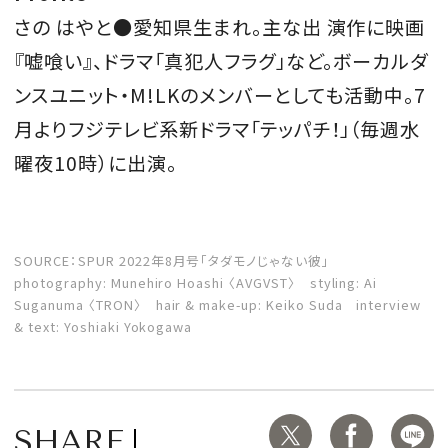
さの はやと●愛知県生まれ。主な出 演作に映画
『嘘喰い』、ドラマ「真犯人フラグ」など。ボーカルダ
ンスユニット・M!LKのメンバーとしても活動中。7
月よりフジテレビ系新ドラマ「テッパチ！」（毎週水
曜夜10時）に出演。
SOURCE：SPUR 2022年8月号「タダモノじゃない彼」
photography: Munehiro Hoashi 〈AVGVST〉 styling: Ai
Suganuma 〈TRON〉 hair & make-up: Keiko Suda interview
& text: Yoshiaki Yokogawa
SHARE