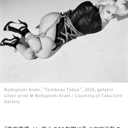
MAGAZINE
SPUR 2026 JULY
2026年9月号
2026-07-23発売
最新号を試し読み
Nobuyoshi Araki, "Tombeau Tokyo", 2016, gelatin
silver print © Nobuyoshi Araki / Courtesy of Taka Ishii
Gallery