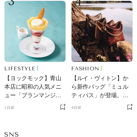
3
4
LIFESTYLE
FASHION
【ヨックモック】青山
【ルイ・ヴィトン】か
本店に昭和の人気メニ
ら新作バッグ「ミュル
ュー「ブランマンジ
ティパス」が登場。ミ
ェ」「ダックワーズ」
ニサイズもラインナッ
1日前
4日前
が限定復活！ 現代的で
プ
華やかなデザートとし
て登場
SNS