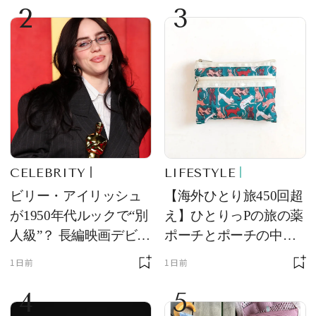
2
3
CELEBRITY
LIFESTYLE
ビリー・アイリッシュ
【海外ひとり旅450回超
が1950年代ルックで“別
え】ひとりっPの旅の薬
人級”？ 長編映画デビュ
ポーチとポーチの中身
ー作の現場写真に反響
を初公開！ 本当に使え
1日前
1日前
る常備薬＆必携アイテ
4
5
ム