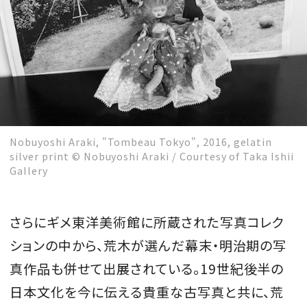
Nobuyoshi Araki, "Tombeau Tokyo", 2016, gelatin
silver print © Nobuyoshi Araki / Courtesy of Taka Ishii
Gallery
さらにギメ東洋美術館に所蔵された写真コレク
ションの中から、荒木が選んだ幕末・明治期の写
真作品も併せて出展されている。
19
世紀後半の
日本文化を今に伝える貴重な古写真と共に、荒