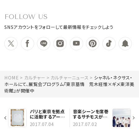
FOLLOW US
SNSアカウントをフォローして最新情報をチェックしよう
HOME
カルチャー
カルチャーニュース
シャネル・ネクサス・
ホールにて、展覧会プログラム『東京墓情 荒木経惟×ギメ東洋美
術館』が開催中
パリと東京を拠点
音楽シーンを席巻
に活動するアーテ
するサチモスが新
ィスト、河原シンス
レーベルを設立。
2017.07.04
2017.07.02
ケの作品展が開催
第一弾となる作品
中
もリリース！