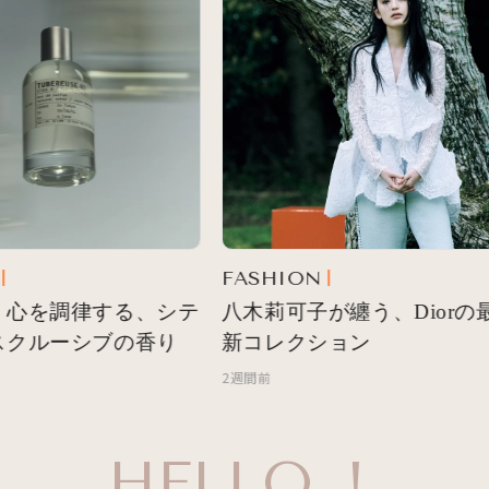
FASHION
心を調律する、シテ
八木莉可子が纏う、Diorの最
クルーシブの香り
新コレクション
2週間前
HELLO…!