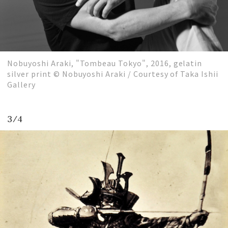
Nobuyoshi Araki, "Tombeau Tokyo", 2016, gelatin
silver print © Nobuyoshi Araki / Courtesy of Taka Ishii
Gallery
3/4