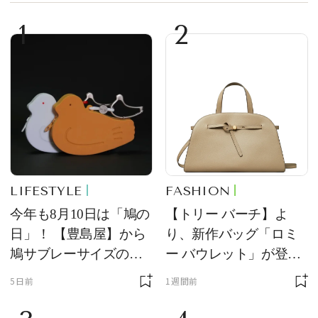
1
2
LIFESTYLE
FASHION
今年も8月10日は「鳩の
【トリー バーチ】よ
日」！ 【豊島屋】から
り、新作バッグ「ロミ
鳩サブレーサイズのポ
ー バウレット」が登
ーチ「はとっこ」を限
場！ デザイン性と収納
5日前
1週間前
定販売
力を両立