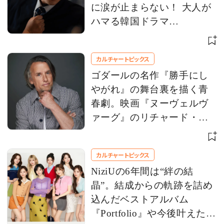
に涙が止まらない！ 大人が
ハマる韓国ドラマ
【Netflix】 お盆休みにイッ
キ観！
カルチャートピックス
ゴダールの名作『勝手にし
やがれ』の舞台裏を描く青
春劇。映画『ヌーヴェルヴ
ァーグ』のリチャード・リ
ンクレイター監督にインタ
ビュー
カルチャートピックス
NiziUの6年間は“絆の結
晶”。結成からの軌跡を詰め
込んだベストアルバム
『Portfolio』や今後叶えたい