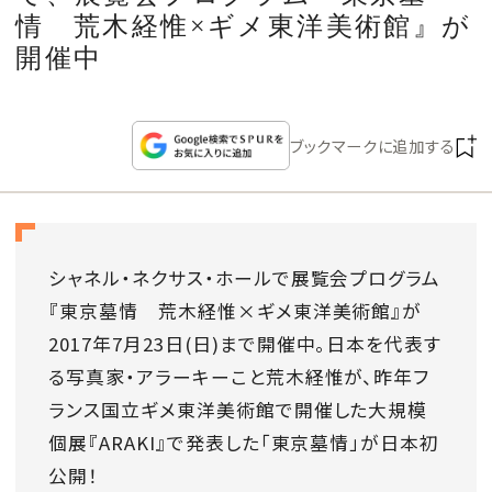
CULTURE
情 荒木経惟×ギメ東洋美術館』が
開催中
CELEBRITY
COLLECTION
ブックマークに追加する
WEDDING
FORTUNE
シャネル・ネクサス・ホールで展覧会プログラム
『東京墓情 荒木経惟×ギメ東洋美術館』が
SDGs
2017年
7
月
23
日
(
日
)
まで開催中。日本を代表す
る写真家・アラーキーこと荒木経惟が、昨年フ
MAGAZINE
ランス国立ギメ東洋美術館で開催した大規模
個展『
ARAKI
』で発表した「東京墓情」が日本初
公開！