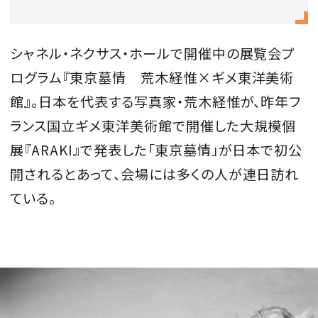
会員登録
Log in or Sign up
シャネル・ネクサス・ホールで開催中の展覧会プ
ログラム『東京墓情 荒木経惟×ギメ東洋美術
SPUR読者のためのメンバーシッププログラム
館』。日本を代表する写真家・荒木経惟が、昨年フ
「The SPUR Club」。
便利な機能と特典を無料で楽し
ランス国立ギメ東洋美術館で開催した大規模個
めます。
展『
ARAKI
』で発表した「東京墓情」が日本で初公
ログイン・新規会員登録
開されるとあって、会場には多くの人が連日訪れ
ている。
FOLLOW US