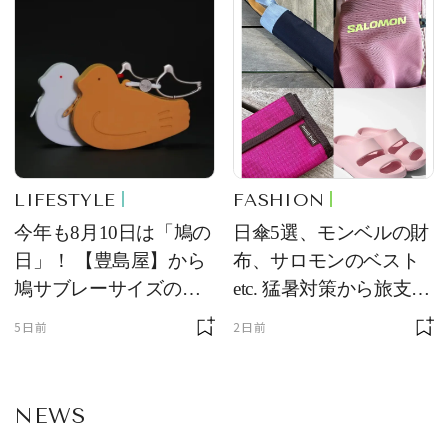
LIFESTYLE
FASHION
今年も8月10日は「鳩の
日傘5選、モンベルの財
日」！ 【豊島屋】から
布、サロモンのベスト
鳩サブレーサイズのポ
etc. 猛暑対策から旅支度
ーチ「はとっこ」を限
まで！ ｜今週の人気記
5日前
2日前
定販売
事TOP5
NEWS