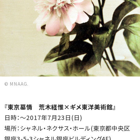
© MNAAG.
『東京墓情 荒木経惟×ギメ東洋美術館』
日時：〜2017年
7
月
23
日
(
日
)
場所：シャネル・ネクサス・ホール(東京都中央区
銀座3-5-3シャネル銀座ビルディング4F)