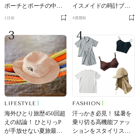
ポーチとポーチの中身
イスメイドの時計ブラ
を初公開！ 本当に使え
ンド【フレデリック・
1日前
4週間前
る常備薬＆必携アイテ
コンスタント】の新作
3
4
ム
をレビュー。【それい
け！ 良品ハンター】
LIFESTYLE
FASHION
海外ひとり旅歴450回超
汗っかき必見！ 猛暑を
えの結論！ ひとりっP
乗り切る高機能ファッ
が手放せない夏旅最強
ションをスタイリスト