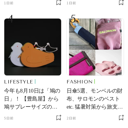
1日前
1日前
る常備薬＆必携アイテ
4
5
ム
LIFESTYLE
FASHION
今年も8月10日は「鳩の
日傘5選、モンベルの財
日」！ 【豊島屋】から
布、サロモンのベスト
鳩サブレーサイズのポ
etc. 猛暑対策から旅支度
ーチ「はとっこ」を限
まで！ ｜今週の人気記
5日前
2日前
定販売
事TOP5