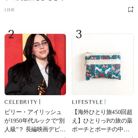
1日前
2
3
CELEBRITY
LIFESTYLE
ビリー・アイリッシュ
【海外ひとり旅450回超
が1950年代ルックで“別
え】ひとりっPの旅の薬
人級”？ 長編映画デビュ
ポーチとポーチの中身
ー作の現場写真に反響
を初公開！ 本当に使え