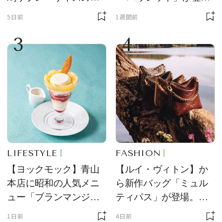
ーチ「はとっこ」を限
場！ デザイン性と収納
5日前
1週間前
定販売
力を両立
3
4
LIFESTYLE
FASHION
【ヨックモック】青山
【ルイ・ヴィトン】か
本店に昭和の人気メニ
ら新作バッグ「ミュル
ュー「ブランマンジ
ティパス」が登場。ミ
ェ」「ダックワーズ」
ニサイズもラインナッ
1日前
4日前