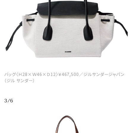
バッグ〈Ｈ28×Ｗ46×Ｄ12〉￥467,500／ジルサンダージャパン
（ジル サンダー）
3/6