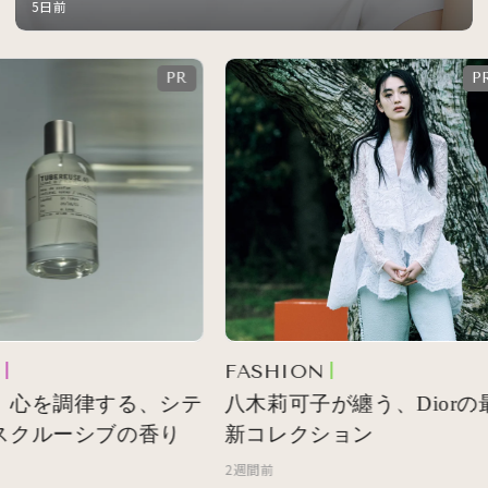
5日前
FASHION
 心を調律する、シテ
八木莉可子が纏う、Diorの最
スクルーシブの香り
新コレクション
2週間前