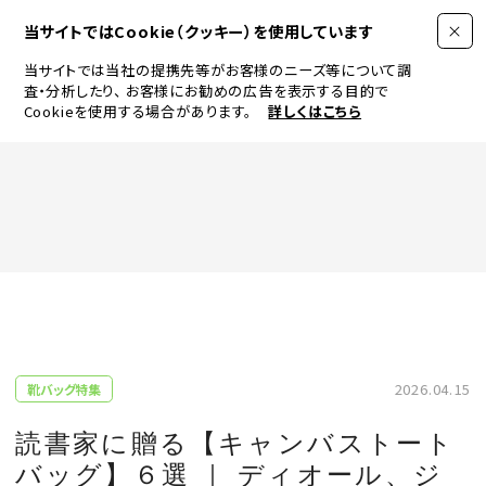
当サイトではCookie（クッキー）を使用しています
当サイトでは当社の提携先等がお客様のニーズ等について調
査・分析したり、
お客様にお勧めの広告を表示する目的で
Cookieを使用する場合があります。
詳しくはこちら
FASHION
BEAUTY
ログイン
JEWELRY & WATCH
2026.04.15
靴バッグ特集
LIFESTYLE
読書家に贈る【キャンバストート
バッグ】６選 ｜ ディオール、ジ