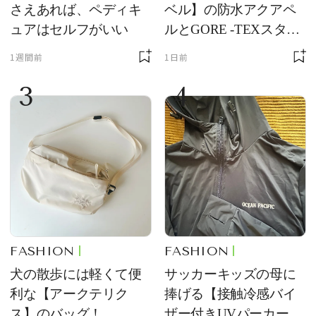
さえあれば、ペディキ
ベル】の防水アクアペ
ュアはセルフがいい
ルとGORE -TEXスタッ
フバッグが優秀すぎる
1週間前
1日前
3
4
FASHION
FASHION
犬の散歩には軽くて便
サッカーキッズの母に
利な【アークテリク
捧げる【接触冷感バイ
ス】のバッグ！
ザー付きUVパーカー】