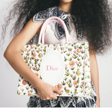
会員登録
Log in or Sign up
SPUR読者のためのメンバーシッププログラム
「The SPUR Club」。
便利な機能と特典を無料で楽し
めます。
ログイン・新規会員登録
FOLLOW US