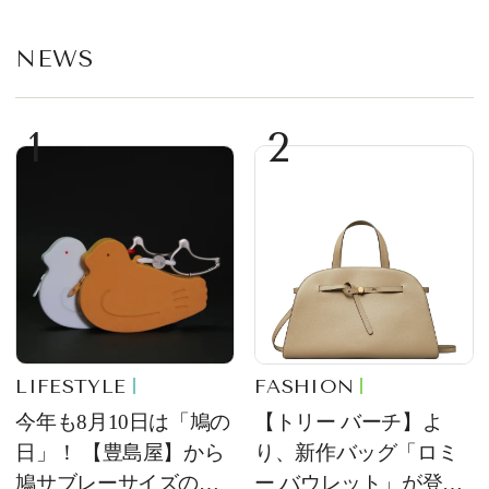
NEWS
1
2
LIFESTYLE
FASHION
今年も8月10日は「鳩の
【トリー バーチ】よ
日」！ 【豊島屋】から
り、新作バッグ「ロミ
鳩サブレーサイズのポ
ー バウレット」が登