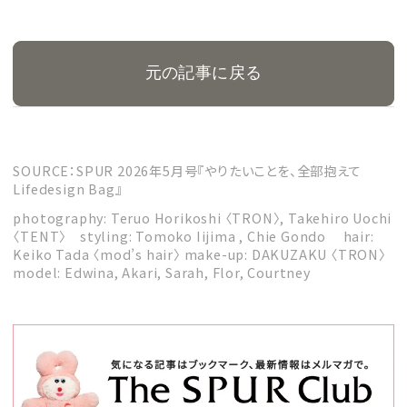
元の記事に戻る
SOURCE：SPUR 2026年5月号『やりたいことを、全部抱えて
Lifedesign Bag』
photography: Teruo Horikoshi 〈TRON〉, Takehiro Uochi
〈TENT〉 styling: Tomoko Iijima , Chie Gondo hair:
Keiko Tada 〈mod’s hair〉 make-up: DAKUZAKU 〈TRON〉
model: Edwina, Akari, Sarah, Flor, Courtney