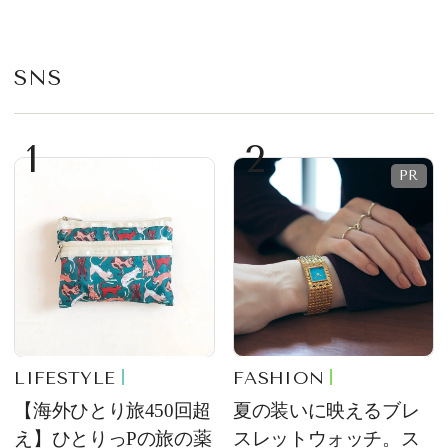
が限定復活！ 現代的で
プ
華やかなデザートとし
て登場
SNS
1
2
LIFESTYLE
FASHION
【海外ひとり旅450回超
夏の装いに映えるブレ
え】ひとりっPの旅の薬
スレットウォッチ。ス