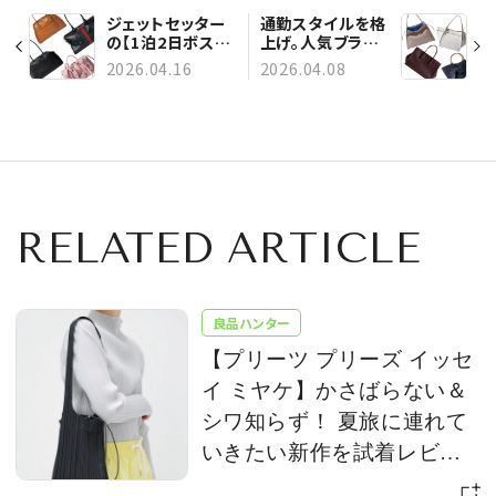
ジェットセッター
通勤スタイルを格
の【1泊2日ボスト
上げ。人気ブラン
ンバッグ】６選 ｜
ドの【大容量トー
2026.04.16
2026.04.08
ザ・ロウ、グッチ、
トバッグ】６選
ミュウミュウetc.
RELATED ARTICLE
良品ハンター
【プリーツ プリーズ イッセ
イ ミヤケ】かさばらない＆
シワ知らず！ 夏旅に連れて
いきたい新作を試着レビュ
ー