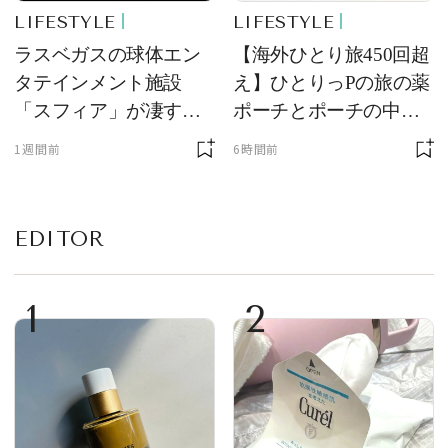
LIFESTYLE
LIFESTYLE
ラスベガスの球体エン
【海外ひとり旅450回超
タテインメント施設
え】ひとりっPの旅の薬
「スフィア」が凄すぎ
ポーチとポーチの中身
た！ ひとりっPが大後
を初公開！ 本当に使え
1週間前
6時間前
悔した理由とは！？
る常備薬＆必携アイテ
ム
EDITOR
1
2