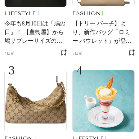
LIFESTYLE
FASHION
今年も8月10日は「鳩の
【トリー バーチ】よ
日」！ 【豊島屋】から
り、新作バッグ「ロミ
鳩サブレーサイズのポ
ー バウレット」が登
ーチ「はとっこ」を限
場！ デザイン性と収納
4日前
5日前
定販売
力を両立
3
4
FASHION
LIFESTYLE