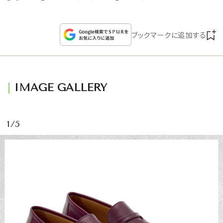
CULTURE
ブックマークに追加する
CELEBRITY
COLLECTION
IMAGE GALLERY
WEDDING
FORTUNE
1/5
SDGs
MAGAZINE