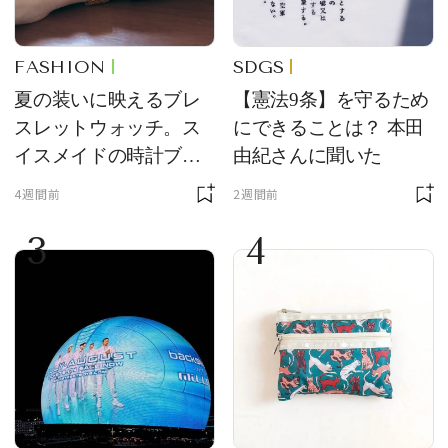
FASHION
SDGS
夏の装いに映えるブレ
【憲法9条】を守るため
スレットウォッチ。ス
にできることは？ 本田
イスメイドの時計ブラ
由紀さんに聞いた
ンド【フレデリック・
4週間前
2週間前
コンスタント】の新作
3
4
をレビュー。【それい
け！ 良品ハンター】