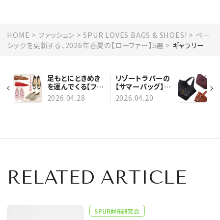
HOME
ファッション
SPUR LOVES BAGS & SHOES!
ベー
シックを更新する、2026年春夏の【ローファー】5選
ギャラリー
足もとにときめき
リゾートラバーの
を運んでくる【フラ
【サマーバッグ】６
ットシューズ】5選
選 ｜ ロエベ、マル
2026.04.28
2026.04.20
ニ、クロエetc.
RELATED ARTICLE
SPUR財布研究会