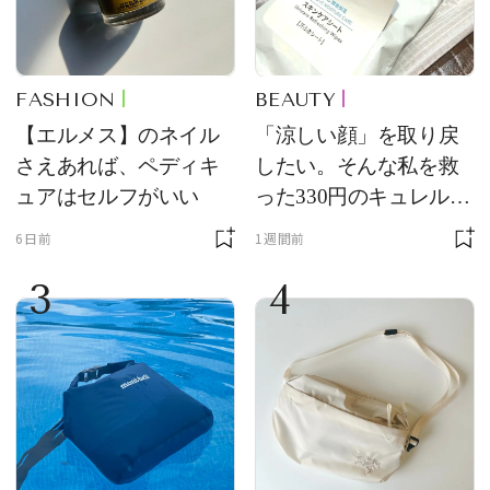
FASHION
BEAUTY
【エルメス】のネイル
「涼しい顔」を取り戻
さえあれば、ペディキ
したい。そんな私を救
ュアはセルフがいい
った330円のキュレル名
品
6日前
1週間前
3
4