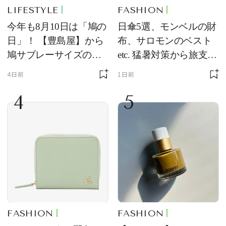
LIFESTYLE
FASHION
今年も8月10日は「鳩の
日傘5選、モンベルの財
日」！ 【豊島屋】から
布、サロモンのベスト
鳩サブレーサイズのポ
etc. 猛暑対策から旅支度
ーチ「はとっこ」を限
まで！ ｜今週の人気記
4日前
1日前
定販売
事TOP5
4
5
FASHION
FASHION