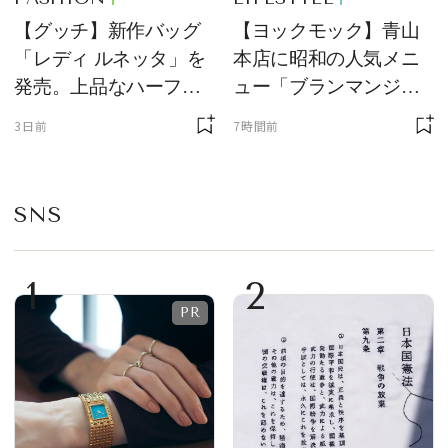
【グッチ】新作バッグ
【ヨックモック】青山
「レディ ルネッタ」を
本店に昭和の人気メニ
発売。上品なハーフム
ュー「ブランマンジ
ーン型がスタイリング
ェ」「ダックワーズ」
3日前
7時間前
のアクセントに
が限定復活！ 現代的で
華やかなデザートとし
て登場
SNS
1
2