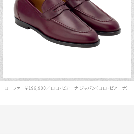
会員登録
Log in or Sign up
SPUR読者のためのメンバーシッププログラム
「The SPUR Club」。
便利な機能と特典を無料で楽し
めます。
ログイン・新規会員登録
ローファー￥196,900／ロロ・ピアーナ ジャパン（ロロ・ピアーナ）
FOLLOW US