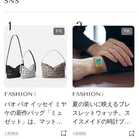
SNS
1
2
FASHION
FASHION
バオ バオ イッセイ ミヤ
夏の装いに映えるブレ
ケの新作バッグ「ミュ
スレットウォッチ。ス
ゼット」は、マットな
イスメイドの時計ブラ
質感が魅力！
ンド【フレデリック・
1週間前
3週間前
コンスタント】の新作