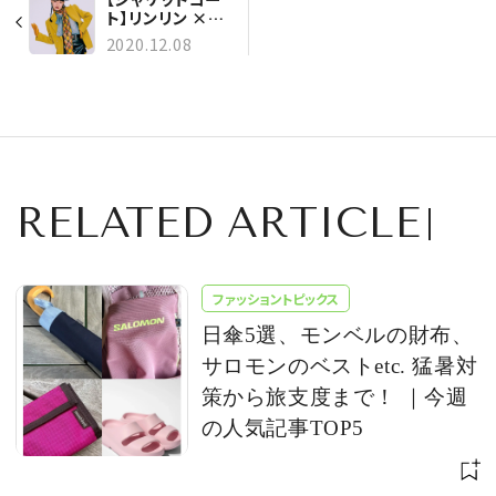
ト】リンリン ×
SAINT
2020.12.08
LAURENT
RELATED ARTICLE
ファッショントピックス
日傘5選、モンベルの財布、
サロモンのベストetc. 猛暑対
策から旅支度まで！ ｜今週
の人気記事TOP5