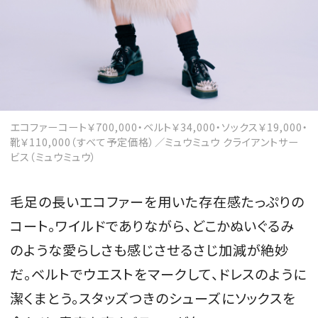
MAGAZINE
SPUR 2026 JULY
エコファーコート￥700,000・ベルト￥34,000・ソックス￥19,000・
2026年9月号
靴￥110,000（すべて予定価格）／ミュウミュウ クライアントサー
ビス（ミュウミュウ）
2026-07-23発売
毛足の長いエコファーを用いた存在感たっぷりの
最新号を試し読み
コート。ワイルドでありながら、どこかぬいぐるみ
のような愛らしさも感じさせるさじ加減が絶妙
だ。ベルトでウエストをマークして、ドレスのように
潔くまとう。スタッズつきのシューズにソックスを