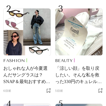
2
3
FASHION
BEAUTY
おしゃれな人が今夏選
「涼しい顔」を取り戻
んだサングラスは？
したい。そんな私を救
SNAP＆最旬おすすめサ
った330円のキュレル名
ングラス10選
品
6日前
5日前
4
5