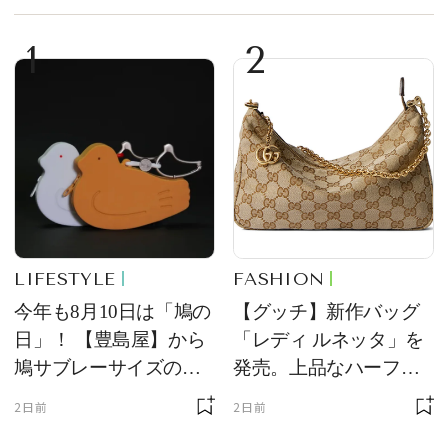
1
2
LIFESTYLE
FASHION
今年も8月10日は「鳩の
【グッチ】新作バッグ
日」！ 【豊島屋】から
「レディ ルネッタ」を
鳩サブレーサイズのポ
発売。上品なハーフム
ーチ「はとっこ」を限
ーン型がスタイリング
2日前
2日前
定販売
のアクセントに