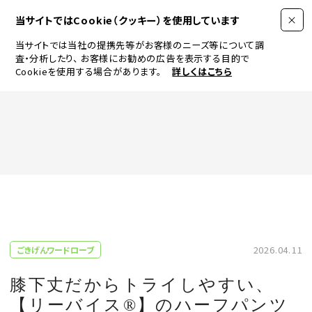
当サイトではCookie（クッキー）を使用しています
当サイトでは当社の提携先等がお客様のニーズ等について調
査・分析したり、
お客様にお勧めの広告を表示する目的で
Cookieを使用する場合があります。
詳しくはこちら
FASHION
BEAUTY
ログイン
JEWELRY & WATCH
2026.04.11
ごきげんワードローブ
LIFESTYLE
膝下丈だからトライしやすい、
【リーバイス®︎】のハーフパンツ