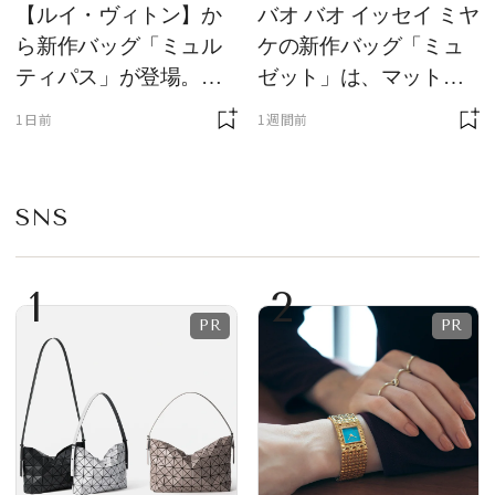
【ルイ・ヴィトン】か
バオ バオ イッセイ ミヤ
ら新作バッグ「ミュル
ケの新作バッグ「ミュ
ティパス」が登場。ミ
ゼット」は、マットな
ニサイズもラインナッ
質感が魅力！
1日前
1週間前
プ
SNS
1
2