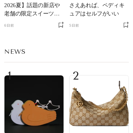
2026夏】話題の新店や
さえあれば、ペディキ
老舗の限定スイーツを
ュアはセルフがいい
ゲット【＃SPURおやつ
6日前
5日前
部トピックス】
NEWS
1
2