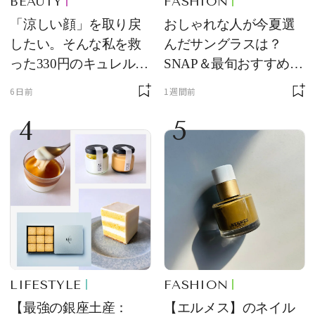
BEAUTY
FASHION
「涼しい顔」を取り戻
おしゃれな人が今夏選
したい。そんな私を救
んだサングラスは？
った330円のキュレル名
SNAP＆最旬おすすめサ
品
ングラス10選
6日前
1週間前
4
5
LIFESTYLE
FASHION
【最強の銀座土産：
【エルメス】のネイル