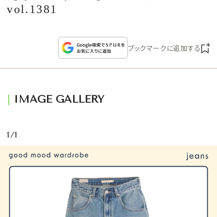
CULTURE
vol.1381
CELEBRITY
ブックマークに追加する
COLLECTION
WEDDING
IMAGE GALLERY
FORTUNE
1/1
SDGs
MAGAZINE