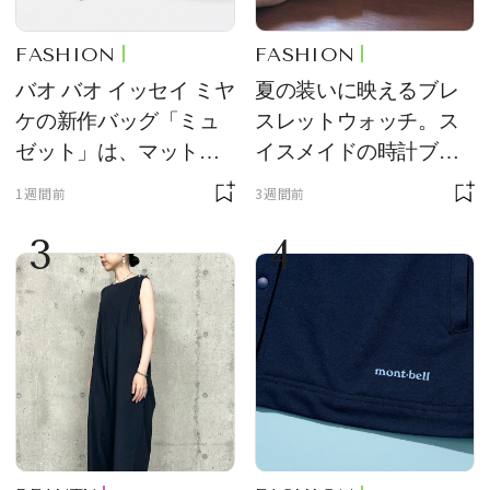
FASHION
FASHION
バオ バオ イッセイ ミヤ
夏の装いに映えるブレ
ケの新作バッグ「ミュ
スレットウォッチ。ス
ゼット」は、マットな
イスメイドの時計ブラ
質感が魅力！
ンド【フレデリック・
1週間前
3週間前
コンスタント】の新作
3
4
をレビュー。【それい
け！ 良品ハンター】