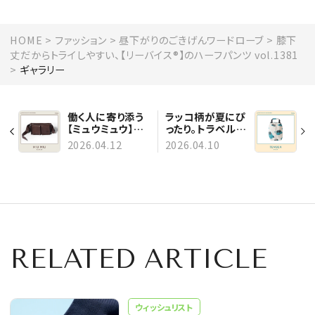
HOME
ファッション
昼下がりのごきげんワードローブ
膝下
丈だからトライしやすい、【リーバイス®︎】のハーフパンツ vol.1381
ギャラリー
働く人に寄り添う
ラッコ柄が夏にぴ
【ミュウミュウ】の
ったり。トラベルポ
バッグ vol.1382
ーチとしても使え
2026.04.12
2026.04.10
る【テンベア】のバ
ッグvol.1380
RELATED ARTICLE
ウィッシュリスト