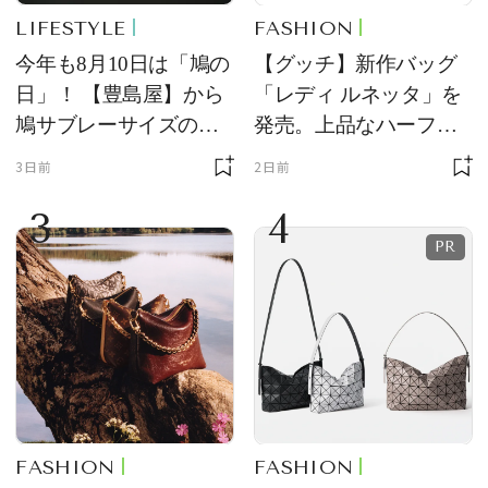
LIFESTYLE
FASHION
今年も8月10日は「鳩の
【グッチ】新作バッグ
日」！ 【豊島屋】から
「レディ ルネッタ」を
鳩サブレーサイズのポ
発売。上品なハーフム
ーチ「はとっこ」を限
ーン型がスタイリング
3日前
2日前
定販売
のアクセントに
3
4
FASHION
FASHION