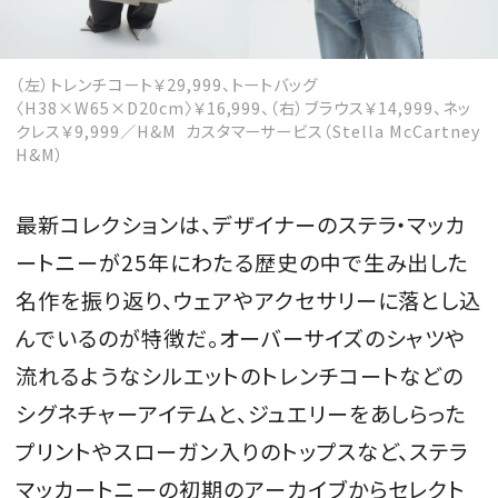
（左）トレンチコート￥29,999、トートバッグ
〈H38×W65×D20cm〉￥16,999、（右）ブラウス￥14,999、ネッ
MAGAZINE
クレス￥9,999／H&M カスタマーサービス（Stella McCartney
H&M）
SPUR 2026 JULY
2026年9月号
最新コレクションは、デザイナーのステラ・マッカ
2026-07-23発売
ートニーが25年にわたる歴史の中で生み出した
名作を振り返り、ウェアやアクセサリーに落とし込
んでいるのが特徴だ。オーバーサイズのシャツや
最新号を試し読み
流れるようなシルエットのトレンチコートなどの
シグネチャーアイテムと、ジュエリーをあしらった
プリントやスローガン入りのトップスなど、ステラ
マッカートニーの初期のアーカイブからセレクト