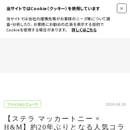
当サイトではCookie（クッキー）を使用しています
当サイトでは当社の提携先等がお客様のニーズ等について調
査・分析したり、
お客様にお勧めの広告を表示する目的で
Cookieを使用する場合があります。
詳しくはこちら
FASHION
BEAUTY
ログイン
JEWELRY & WATCH
2026.04.26
ファッションニュース
LIFESTYLE
【ステラ マッカートニー ×
H&M】約20年ぶりとなる人気コラ