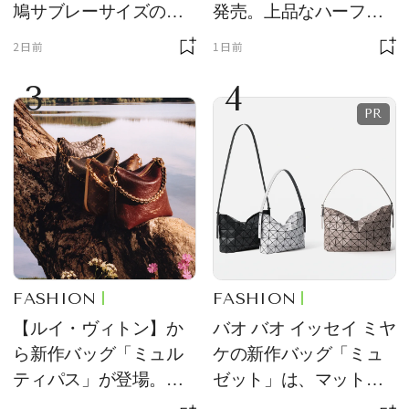
鳩サブレーサイズのポ
発売。上品なハーフム
ーチ「はとっこ」を限
ーン型がスタイリング
2日前
1日前
定販売
のアクセントに
3
4
FASHION
FASHION
【ルイ・ヴィトン】か
バオ バオ イッセイ ミヤ
ら新作バッグ「ミュル
ケの新作バッグ「ミュ
ティパス」が登場。ミ
ゼット」は、マットな
ニサイズもラインナッ
質感が魅力！