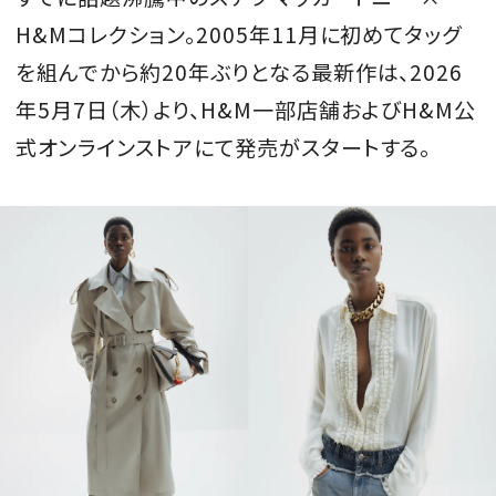
H&Mコレクション。2005年11月に初めてタッグ
会員登録
を組んでから約20年ぶりとなる最新作は、2026
Log in or Sign up
年5月7日（木）より、H&M一部店舗およびH&M公
SPUR読者のためのメンバーシッププログラム
式オンラインストアにて発売がスタートする。
「The SPUR Club」。
便利な機能と特典を無料で楽し
めます。
ログイン・新規会員登録
FOLLOW US