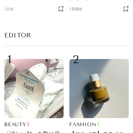
んと木村草太さんが読
2日前
1週間前
み解く
EDITOR
1
2
BEAUTY
FASHION