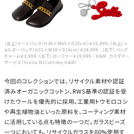
（左上）トートバッグ〈H38×W65×D20cm〉￥16,999、（右上）シ
ョルダーバッグ〈H32×W38×D16cm〉￥24,999 、（右下）バッグ
チャーム￥3,999、（左下）ローファー￥19,999／H&M カスタマー
サービス（Stella McCartney H&M）
今回のコレクションでは、リサイクル素材や認証
済みオーガニックコットン、RWS基準の認証を受
けたウールを優先的に採用。工業用トウモロコシ
や再生植物油といった原料を、コーティング素材
に活用している点も特徴の一つだ。ガラスビーズ
一つにおいても、リサイクルガラスを80%使用す