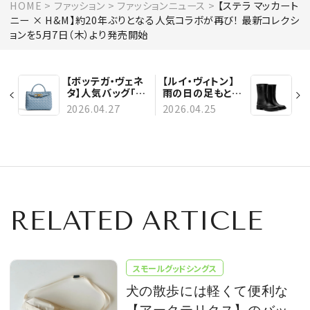
HOME
ファッション
ファッションニュース
【ステラ マッカート
ニー × H&M】約20年ぶりとなる人気コラボが再び！ 最新コレクシ
ョンを5月7日（木）より発売開始
【ボッテガ・ヴェネ
【ルイ・ヴィトン】
タ】人気バッグ「ア
雨の日の足もとを
ンディアーモ」にミ
洗練させる。新作
2026.04.27
2026.04.25
ニサイズが仲間入
「ドロップス フラ
り！
ットハーフ レイン
ブーツ」が登場
RELATED ARTICLE
スモールグッドシングス
犬の散歩には軽くて便利な