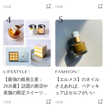
ングラス10選
品
6日前
5日前
4
5
LIFESTYLE
FASHION
【最強の銀座土産：
【エルメス】のネイル
2026夏】話題の新店や
さえあれば、ペディキ
老舗の限定スイーツを
ュアはセルフがいい
ゲット【＃SPURおやつ
5日前
4日前
部トピックス】