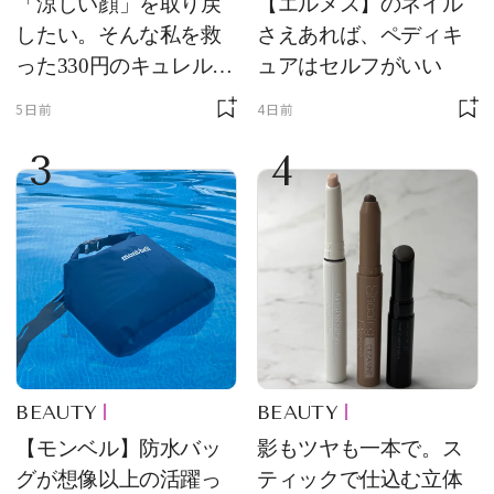
「涼しい顔」を取り戻
【エルメス】のネイル
したい。そんな私を救
さえあれば、ペディキ
った330円のキュレル名
ュアはセルフがいい
品
5日前
4日前
3
4
BEAUTY
BEAUTY
【モンベル】防水バッ
影もツヤも一本で。ス
グが想像以上の活躍っ
ティックで仕込む立体