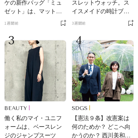
ケの新作バッグ「ミュ
スレットウォッチ。ス
ゼット」は、マットな
イスメイドの時計ブラ
質感が魅力！
ンド【フレデリック・
1週間前
3週間前
コンスタント】の新作
3
4
をレビュー。【それい
け！ 良品ハンター】
BEAUTY
SDGS
働く私のマイ・ユニフ
【憲法９条】改憲案は
ォームは、ベースレン
何のためか？ どこへ向
ジのジャンプスーツ
かうのか？ 西川美和さ