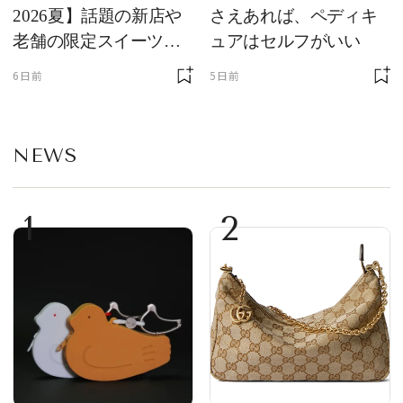
2026夏】話題の新店や
さえあれば、ペディキ
老舗の限定スイーツを
ュアはセルフがいい
ゲット【＃SPURおやつ
6日前
5日前
部トピックス】
NEWS
1
2