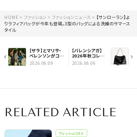
HOME
ファッション
ファッションニュース
【サンローラン】よ
りラフィアバッグが今年も登場。3型のバッグによる洗練のサマース
タイル
【ザラ】とマリサ・
【バレンシアガ】
ベレンソンがコラ
2026年秋コレク
ボレーション。70
ションのアイテム
2026.06.09
2026.06.06
年代の華やかなム
が登場する、新作
ードを映し出すコ
キャンペーン「A
レクションが登
New York
場！
Minute」を公開！
RELATED ARTICLE
ウィッシュリスト