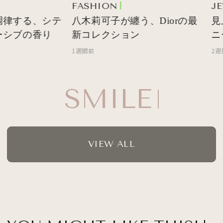
FASHION
JE
調律する、シテ
八木莉可子が纏う、Diorの最
見
シブの香り
新コレクション
ニ
1週間前
2週間
SMILE ON!
VIEW ALL