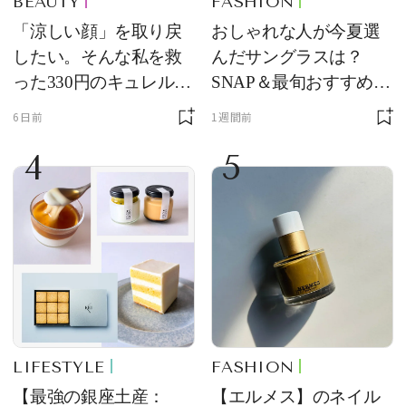
BEAUTY
FASHION
「涼しい顔」を取り戻
おしゃれな人が今夏選
したい。そんな私を救
んだサングラスは？
った330円のキュレル名
SNAP＆最旬おすすめサ
品
ングラス10選
6日前
1週間前
4
5
LIFESTYLE
FASHION
【最強の銀座土産：
【エルメス】のネイル