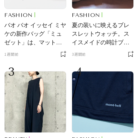
FASHION
FASHION
バオ バオ イッセイ ミヤ
夏の装いに映えるブレ
ケの新作バッグ「ミュ
スレットウォッチ。ス
ゼット」は、マットな
イスメイドの時計ブラ
質感が魅力！
ンド【フレデリック・
1週間前
3週間前
コンスタント】の新作
3
4
をレビュー。【それい
け！ 良品ハンター】