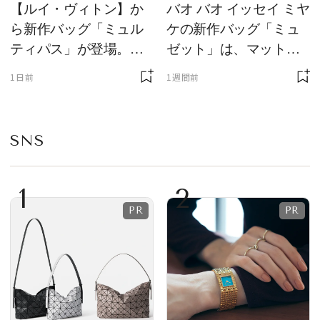
【ルイ・ヴィトン】か
バオ バオ イッセイ ミヤ
ら新作バッグ「ミュル
ケの新作バッグ「ミュ
ティパス」が登場。ミ
ゼット」は、マットな
ニサイズもラインナッ
質感が魅力！
1日前
1週間前
プ
SNS
1
2