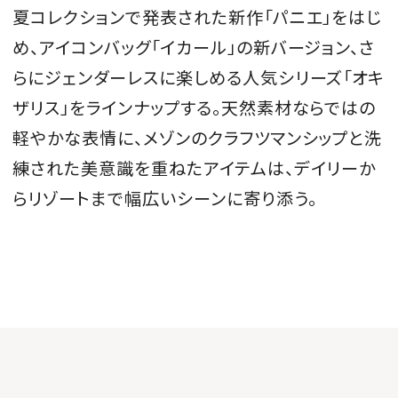
夏コレクションで発表された新作「パニエ」をはじ
会員登録
め、アイコンバッグ「イカール」の新バージョン、さ
Log in or Sign up
らにジェンダーレスに楽しめる人気シリーズ「オキ
ザリス」をラインナップする。天然素材ならではの
SPUR読者のためのメンバーシッププログラム
「The SPUR Club」。
便利な機能と特典を無料で楽し
軽やかな表情に、メゾンのクラフツマンシップと洗
めます。
練された美意識を重ねたアイテムは、デイリーか
らリゾートまで幅広いシーンに寄り添う。
ログイン・新規会員登録
FOLLOW US