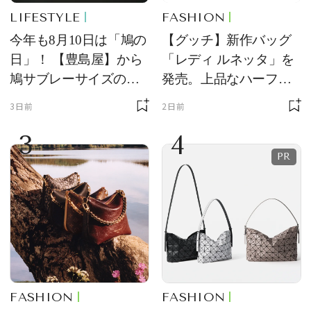
LIFESTYLE
FASHION
今年も8月10日は「鳩の
【グッチ】新作バッグ
日」！ 【豊島屋】から
「レディ ルネッタ」を
鳩サブレーサイズのポ
発売。上品なハーフム
ーチ「はとっこ」を限
ーン型がスタイリング
3日前
2日前
定販売
のアクセントに
3
4
FASHION
FASHION