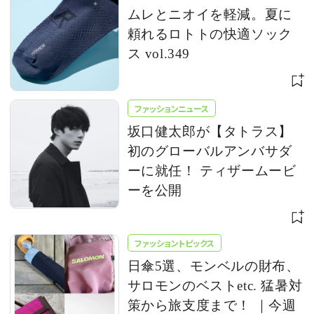
ムレとニオイを軽減。夏に
頼れるロトトの快適ソック
ス vol.349
ファッションニュース
坂口健太郎が【タトラス】
初のグローバルアンバサダ
ーに就任！ ティザームービ
ーを公開
ファッショントピックス
日傘5選、モンベルの財布、
サロモンのベストetc. 猛暑対
策から旅支度まで！ ｜今週