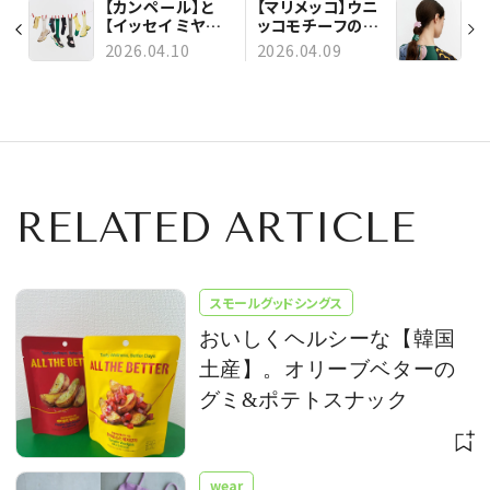
【カンペール】と
【マリメッコ】ウニ
【イッセイ ミヤケ】
ッコモチーフのバ
のコラボ第2弾、
ッグやヘアアクセ
2026.04.10
2026.04.09
色鮮やかで軽やか
サリーなど、春を
なスニーカー「カ
彩るカラフルな小
ースト フィンチ」
物コレクションが
が発売！
登場
RELATED ARTICLE
スモールグッドシングス
おいしくヘルシーな【韓国
土産】。オリーブベターの
グミ&ポテトスナック
wear