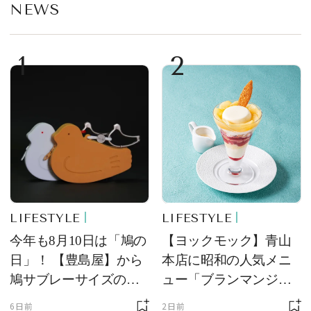
NEWS
1
2
LIFESTYLE
LIFESTYLE
今年も8月10日は「鳩の
【ヨックモック】青山
日」！ 【豊島屋】から
本店に昭和の人気メニ
鳩サブレーサイズのポ
ュー「ブランマンジ
ーチ「はとっこ」を限
ェ」「ダックワーズ」
6日前
2日前