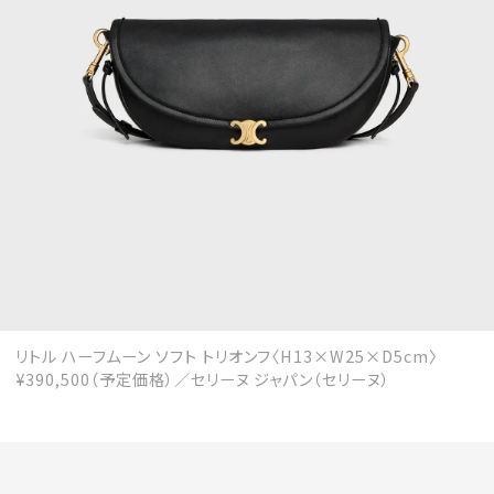
会員登録
Log in or Sign up
SPUR読者のためのメンバーシッププログラム
「The SPUR Club」。
便利な機能と特典を無料で楽し
めます。
ログイン・新規会員登録
リトル ハーフムーン ソフト トリオンフ〈H13×W25×D5cm〉
FOLLOW US
¥390,500（予定価格）／セリーヌ ジャパン（セリーヌ）