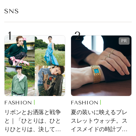
SNS
1
2
FASHION
FASHION
リボンとお洒落と戦争
夏の装いに映えるブレ
と｜「ひとりは、ひと
スレットウォッチ。ス
りひとりは、決して無
イスメイドの時計ブラ