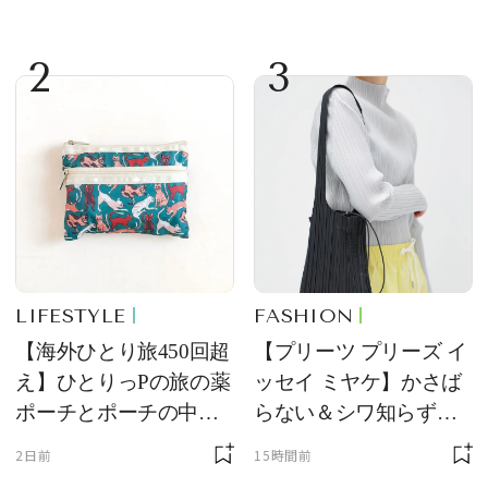
2
3
LIFESTYLE
FASHION
【海外ひとり旅450回超
【プリーツ プリーズ イ
え】ひとりっPの旅の薬
ッセイ ミヤケ】かさば
ポーチとポーチの中身
らない＆シワ知らず！
を初公開！ 本当に使え
夏旅に連れていきたい
2日前
15時間前
る常備薬＆必携アイテ
新作を試着レビュー