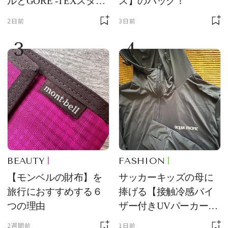
ルとGORE -TEXスタッ
ス】のバッグ！
フバッグが優秀すぎる
2日前
3日前
3
4
BEAUTY
FASHION
【モンベルの財布】を
サッカーキッズの母に
旅行におすすめする６
捧げる【接触冷感バイ
つの理由
ザー付きUVパーカー】
が最強説
2週間前
1日前