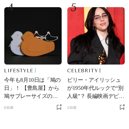
4
5
ム
LIFESTYLE
CELEBRITY
今年も8月10日は「鳩の
ビリー・アイリッシュ
日」！ 【豊島屋】から
が1950年代ルックで“別
鳩サブレーサイズのポ
人級”？ 長編映画デビュ
ーチ「はとっこ」を限
ー作の現場写真に反響
6日前
2日前
定販売