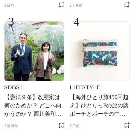
力ではない。」小林エ
ンド【フレデリック・
2日前
1ヶ月前
リカさん書き下ろし
コンスタント】の新作
3
4
をレビュー。【それい
け！ 良品ハンター】
SDGS
LIFESTYLE
【憲法９条】改憲案は
【海外ひとり旅450回超
何のためか？ どこへ向
え】ひとりっPの旅の薬
かうのか？ 西川美和さ
ポーチとポーチの中身
んと木村草太さんが読
を初公開！ 本当に使え
2週間前
2日前
み解く
る常備薬＆必携アイテ