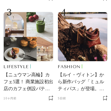
定販売
が限定復活！ 現代的で
3
4
華やかなデザートとし
て登場
LIFESTYLE
FASHION
【ニュウマン高輪】カ
【ルイ・ヴィトン】か
フェ5選！ 商業施設初出
ら新作バッグ「ミュル
店のカフェ併設パティ
ティパス」が登場。ミ
スリーやジェラテリア
ニサイズもラインナッ
10ヶ月前
5日前
などで贅沢なひととき
プ
を