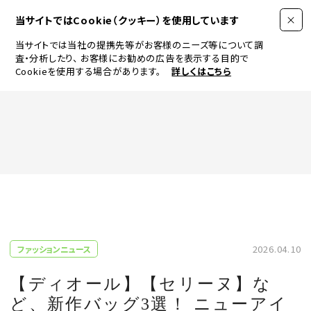
当サイトではCookie（クッキー）を使用しています
当サイトでは当社の提携先等がお客様のニーズ等について調
査・分析したり、
お客様にお勧めの広告を表示する目的で
Cookieを使用する場合があります。
詳しくはこちら
FASHION
BEAUTY
ログイン
JEWELRY & WATCH
2026.04.10
ファッションニュース
LIFESTYLE
【ディオール】【セリーヌ】な
ど、新作バッグ3選！ ニューアイ