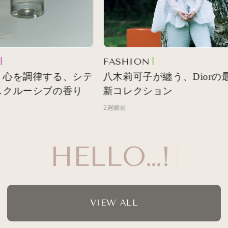
FASHION
心を調律する、シテ
八木莉可子が纏う、Diorの最
クルーシブの香り
新コレクション
2週間前
HELLO…!
VIEW ALL