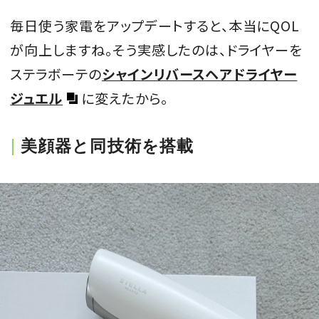
会員登録
毎日使う家電をアップデートすると、本当にQOL
が向上しますね。そう実感したのは、ドライヤーを
Log in or Sign up
ステラボーテの
シャインリバースヘアドライヤー
SPUR読者のためのメンバーシッププログラム
ジュエル
に変えたから。
「The SPUR Club」。
便利な機能と特典を無料で楽し
めます。
美顔器と同技術を搭載
ログイン・新規会員登録
FOLLOW US