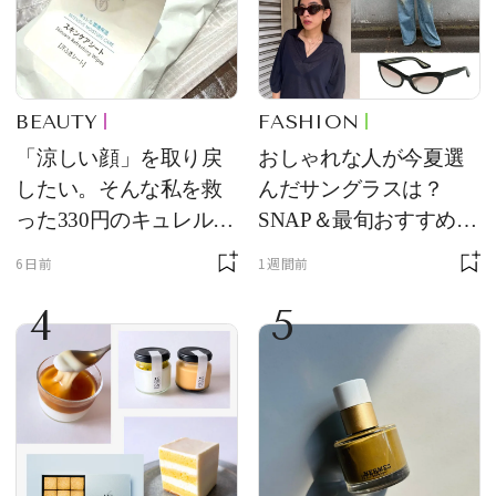
BEAUTY
FASHION
「涼しい顔」を取り戻
おしゃれな人が今夏選
したい。そんな私を救
んだサングラスは？
った330円のキュレル名
SNAP＆最旬おすすめサ
品
ングラス10選
6日前
1週間前
4
5