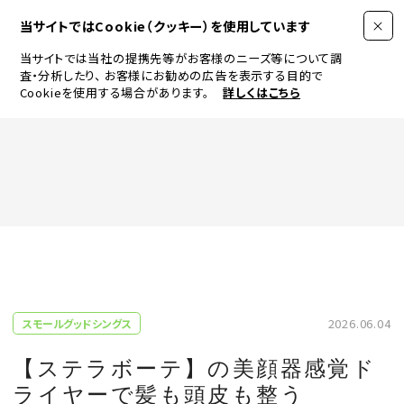
当サイトではCookie（クッキー）を使用しています
当サイトでは当社の提携先等がお客様のニーズ等について調
査・分析したり、
お客様にお勧めの広告を表示する目的で
Cookieを使用する場合があります。
詳しくはこちら
FASHION
BEAUTY
ログイン
JEWELRY & WATCH
2026.06.04
スモールグッドシングス
LIFESTYLE
【ステラボーテ】の美顔器感覚ド
ライヤーで髪も頭皮も整う