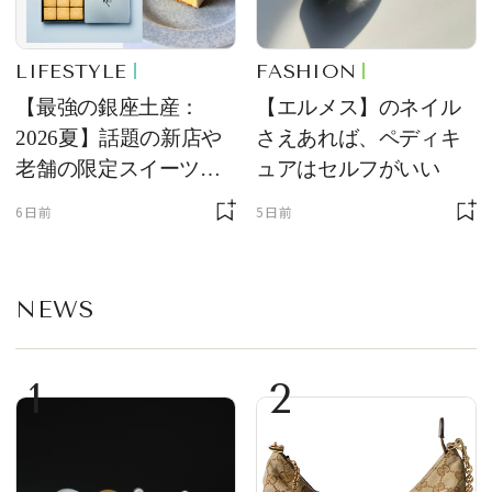
LIFESTYLE
FASHION
【最強の銀座土産：
【エルメス】のネイル
2026夏】話題の新店や
さえあれば、ペディキ
老舗の限定スイーツを
ュアはセルフがいい
ゲット【＃SPURおやつ
6日前
5日前
部トピックス】
NEWS
1
2