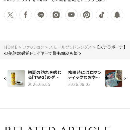
HOME
ファッション
スモールグッドシングス
【ステラボーテ】
の美顔器感覚ドライヤーで髪も頭皮も整う
初夏の訪れを感じ
梅雨時にはロマン
る【TWG】のダー
ティックなおやつ
ジリンティー
を。【小楽園】のう
2026.06.05
2026.06.03
さぎボンボン