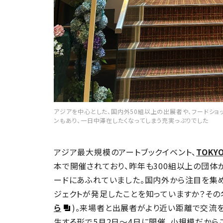
アジアを中心とした、国内外50組以上の出展者や、フードショ
ンもあり、一日中滞在したくなってしまう充実っぷりでした
アジア最大規模のアートブックイベント、
TOKYO
本で開催されており、昨年も300組以上の団体
ードにあふれていました。国内外から注目を集
ジェクトが発足したことを知っていますか？その
ら
)。来場者と出展者がより近い距離で交流を
生する形で5月2日～4日に開催。小規模だから