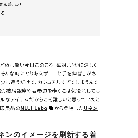
新する着心地
せる
ほど蒸し暑い今日このごろ。毎朝、いかに涼しく
んな時にとりあえず......と手を伸ばしがち
が少し違うだけで、カジュアルすぎてしまうんで
れど、結局銀座や表参道を歩くには気後れしてし
プルなアイテムだからこそ難しいと思っていたと
無印良品の
MUJI Labo
から登場した
リネン
ネンのイメージを刷新する着