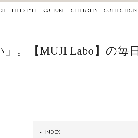
CH
LIFESTYLE
CULTURE
CELEBRITY
COLLECTION
。【MUJI Labo】の
INDEX