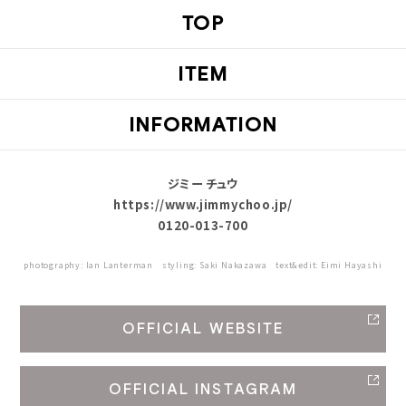
TOP
ITEM
INFORMATION
ジミー チュウ
https://www.jimmychoo.jp/
0120-013-700
photography: Ian Lanterman styling: Saki Nakazawa text&edit: Eimi Hayashi
OFFICIAL WEBSITE
OFFICIAL INSTAGRAM