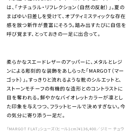
は、「ナチュラル・リフレクション（自然の反射）」。夏の
まばゆい日差しを受けて、オプティミスティックな存在
感を放つ新作が豊富にそろう。踏み出すたびに自信を
呼び覚ます、とっておきの一足に出合って。
柔らかなスエードレザーのアッパーに、メタルとレジ
ンによる彫刻的な装飾をあしらった「MARGOT（マー
ゴット）」。すっきりと流れるような靴のシルエットと、
ストーンモチーフの有機的な造形とのコントラストに
目を奪われる。鮮やかなバイオレットカラーが凛とし
た印象を与えつつ、フラットヒールで決めすぎない。今
の気分に寄り添う一足だ。
「MARGOT FLAT」シューズ〈ヒール1cm〉¥136,400／ジミー チュウ