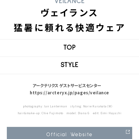
VEILANCE
ヴェイランス
猛暑に頼れる快適ウェア
TOP
STYLE
アークテリクス ゲストサービスセンター
https://arcteryx.jp/pages/veilance
photography: Ian Lanterman styling: Norie Kurakata〈W〉
hair&make-up: Chie Fujimoto model: Diana G edit: Eimi Hayashi
Official Website