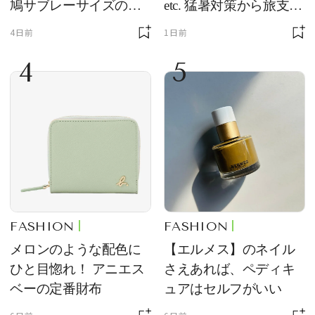
鳩サブレーサイズのポ
etc. 猛暑対策から旅支度
ーチ「はとっこ」を限
まで！ ｜今週の人気記
4日前
1日前
定販売
事TOP5
4
5
FASHION
FASHION
メロンのような配色に
【エルメス】のネイル
ひと目惚れ！ アニエス
さえあれば、ペディキ
ベーの定番財布
ュアはセルフがいい