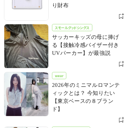
り財布
スモールグッドシングス
サッカーキッズの母に捧げ
る【接触冷感バイザー付き
UVパーカー】が最強説
wear
2026年のミニマルロマンテ
ィックとは？ 今知りたい
【東京ベースの８ブラン
ド】