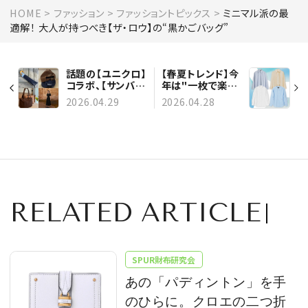
HOME
ファッション
ファッショントピックス
ミニマル派の最
適解！ 大人が持つべき【ザ・ロウ】の“黒かごバッグ”
話題の【ユニクロ】
【春夏トレンド】今
コラボ、【サンバリ
年は"一枚で楽し
ア100】の日傘、
むシャツスタイ
2026.04.29
2026.04.28
【ポロ ラルフ ロー
ル"が主役。選ぶ
レン】のリピ買い
べきは「ハリ」と
キャップなど、GW
「落ち感」の美しい
中に手に入れたい
フォルム
最新アイテム | 今
週の人気記事
TOP5
RELATED ARTICLE
SPUR財布研究会
あの「パディントン」を手
のひらに。クロエの二つ折