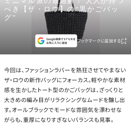
ミニマル派の最適解！ 大人が持つ
CULTURE
べき【ザ・ロウ】の“黒かごバッ
グ”
CELEBRITY
COLLECTION
ブックマークに追加する
WEDDING
今回は、ファッションラバーを熱狂させてやまない
FORTUNE
ザ・ロウの新作バッグにフォーカス。軽やかな素材
感を生かしたトート型のかごバッグは、ざっくりと
SDGs
大きめの編み目がリラクシングなムードを醸し出
MAGAZINE
す。オールブラックでモードな雰囲気を漂わせな
がらも、重厚になりすぎないバランスも見事。