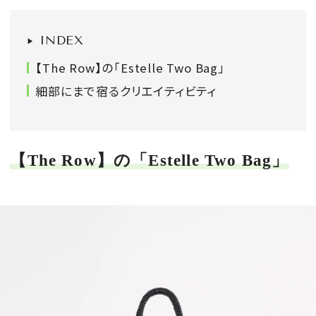
会員登録
INDEX
Log in or Sign up
【The Row】の「Estelle Two Bag」
SPUR読者のためのメンバーシッププログラム
細部にまで宿るクリエイティビティ
「The SPUR Club」。
便利な機能と特典を無料で楽し
めます。
【The Row】の「Estelle Two Bag」
ログイン・新規会員登録
FOLLOW US