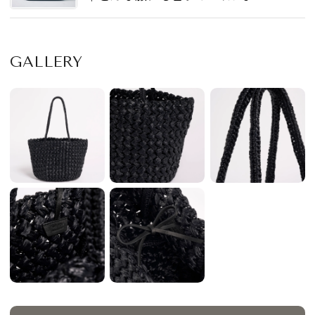
生もの”を厳選 - それいけ良品ハン
ター | SPUR
GALLERY