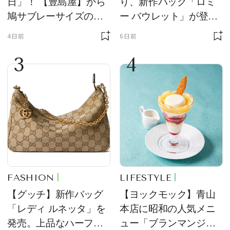
日」！ 【豊島屋】から
り、新作バッグ「ロミ
鳩サブレーサイズのポ
ー バウレット」が登
ーチ「はとっこ」を限
場！ デザイン性と収納
4日前
6日前
定販売
力を両立
3
4
FASHION
LIFESTYLE
【グッチ】新作バッグ
【ヨックモック】青山
「レディ ルネッタ」を
本店に昭和の人気メニ
発売。上品なハーフム
ュー「ブランマンジ