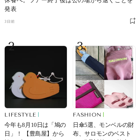
休養へ。ツアー終了後は公の場から退くことを
発表
3日前
2
3
LIFESTYLE
FASHION
今年も8月10日は「鳩の
日傘5選、モンベルの財
日」！ 【豊島屋】から
布、サロモンのベスト