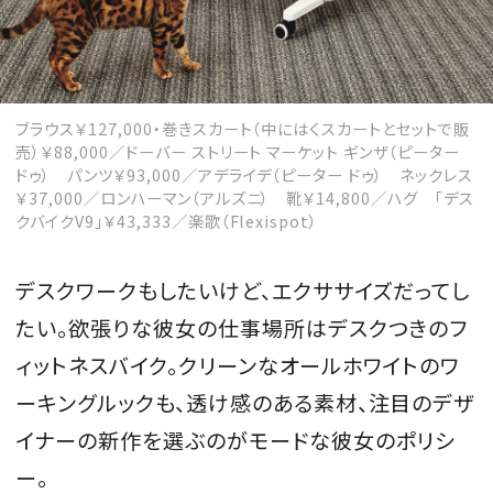
MAGAZINE
ブラウス￥127,000・巻きスカート（中にはくスカートとセットで販
売）￥88,000／ドーバー ストリート マーケット ギンザ（ピーター
ドゥ） パンツ￥93,000／アデライデ（ピーター ドゥ） ネックレス
SPUR 2026 JULY
￥37,000／ロンハーマン（アルズニ） 靴￥14,800／ハグ 「デス
2026年9月号
クバイクV9」￥43,333／楽歌（Flexispot）
2026-07-23発売
デスクワークもしたいけど、エクササイズだってし
たい。欲張りな彼女の仕事場所はデスクつきのフ
最新号を試し読み
ィットネスバイク。クリーンなオールホワイトのワ
ーキングルックも、透け感のある素材、注目のデザ
イナーの新作を選ぶのがモードな彼女のポリシ
ー。