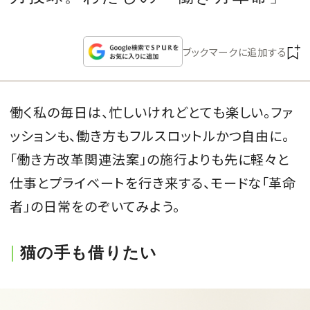
CULTURE
CELEBRITY
ブックマークに追加する
COLLECTION
働く私の毎日は、忙しいけれどとても楽しい。ファ
WEDDING
ッションも、働き方もフルスロットルかつ自由に。
「働き方改革関連法案」の施行よりも先に軽々と
FORTUNE
仕事とプライベートを行き来する、モードな「革命
者」の日常をのぞいてみよう。
SDGs
猫の手も借りたい
MAGAZINE