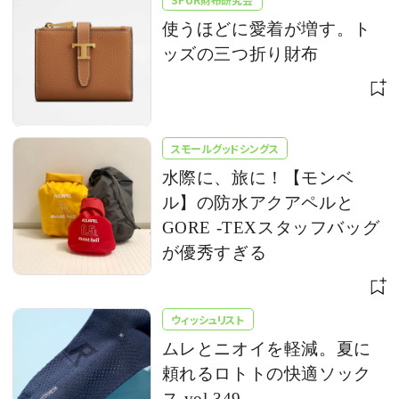
使うほどに愛着が増す。ト
ッズの三つ折り財布
スモールグッドシングス
水際に、旅に！【モンベ
ル】の防水アクアペルと
GORE -TEXスタッフバッグ
が優秀すぎる
ウィッシュリスト
ムレとニオイを軽減。夏に
頼れるロトトの快適ソック
ス vol.349