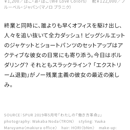
￥1,200／ぽこ・あ・ぽこ（We Love Colors） 靴￥122,000／ブ
ルーベル・ジャパン（マノロ ブラニク）
終業と同時に、誰よりも早くオフィスを駆け出し、
人々を追い抜いて全力ダッシュ！ ビッグシルエット
のジャケットとショートパンツのセットアップはア
クティブな彼女の日常にも寄り添う。今日はボル
ダリング？ それともスラックライン？ 「エクストリ
ーム退勤」がノー残業主義の彼女の最近の楽し
み。
SOURCE：SPUR 2019年5月号「わたしの『働き方革命』」
photography: Wakaba Noda〈TRON〉 styling: Yuuka
Maruyama〈makiura office〉 hair: HORI〈bNm〉 make-up: