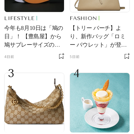
LIFESTYLE
FASHION
今年も8月10日は「鳩の
【トリー バーチ】よ
日」！ 【豊島屋】から
り、新作バッグ「ロミ
鳩サブレーサイズのポ
ー バウレット」が登
ーチ「はとっこ」を限
場！ デザイン性と収納
4日前
5日前
定販売
力を両立
3
4