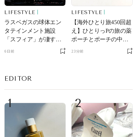
LIFESTYLE
LIFESTYLE
ラスベガスの球体エン
【海外ひとり旅450回超
タテインメント施設
え】ひとりっPの旅の薬
「スフィア」が凄すぎ
ポーチとポーチの中身
た！ ひとりっPが大後
を初公開！ 本当に使え
6日前
23分前
悔した理由とは！？
る常備薬＆必携アイテ
ム
EDITOR
1
2