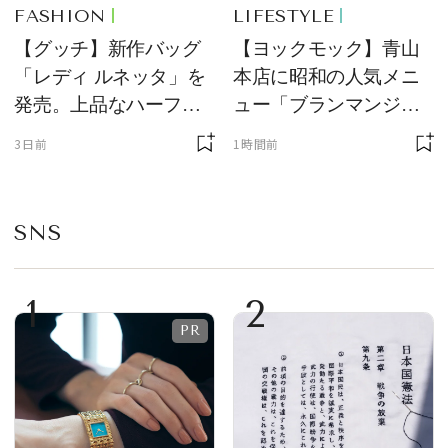
FASHION
LIFESTYLE
【グッチ】新作バッグ
【ヨックモック】青山
「レディ ルネッタ」を
本店に昭和の人気メニ
発売。上品なハーフム
ュー「ブランマンジ
ーン型がスタイリング
ェ」「ダックワーズ」
3日前
1時間前
のアクセントに
が限定復活！ 現代的で
華やかなデザートとし
て登場
SNS
1
2