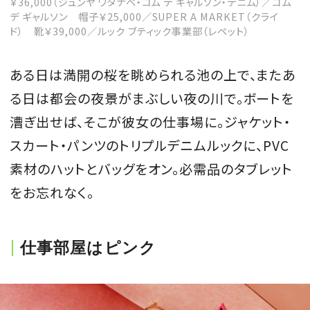
￥36,000（ジュンヤ ワタナベ・コム デ ギャルソン・デニム）／コム
デ ギャルソン 帽子￥25,000／SUPER A MARKET（クライ
ド） 靴￥39,000／ルック ブティック事業部（レペット）
ある日は満開の桜を眺められる池の上で、またあ
る日は都会の夜景がまぶしい夜の川で。ボートを
漕ぎ出せば、そこが彼女の仕事場に。ジャケット・
スカート・パンツのトリプルデニムルックに、PVC
素材のハットとバッグをオン。必需品のタブレット
をお忘れなく。
仕事部屋はピンク