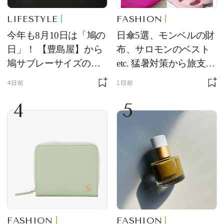
LIFESTYLE
FASHION
今年も8月10日は「鳩の
日傘5選、モンベルの財
日」！ 【豊島屋】から
布、サロモンのベスト
鳩サブレーサイズのポ
etc. 猛暑対策から旅支度
ーチ「はとっこ」を限
まで！ ｜今週の人気記
4日前
1日前
定販売
事TOP5
4
5
FASHION
FASHION