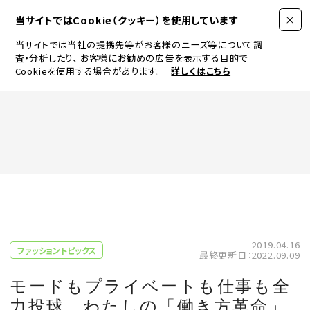
当サイトではCookie（クッキー）を使用しています
当サイトでは当社の提携先等がお客様のニーズ等について調
査・分析したり、
お客様にお勧めの広告を表示する目的で
Cookieを使用する場合があります。
詳しくはこちら
FASHION
BEAUTY
ログイン
JEWELRY & WATCH
2019.04.16
ファッショントピックス
最終更新日：2022.09.09
LIFESTYLE
モードもプライベートも仕事も全
力投球。わたしの「働き方革命」