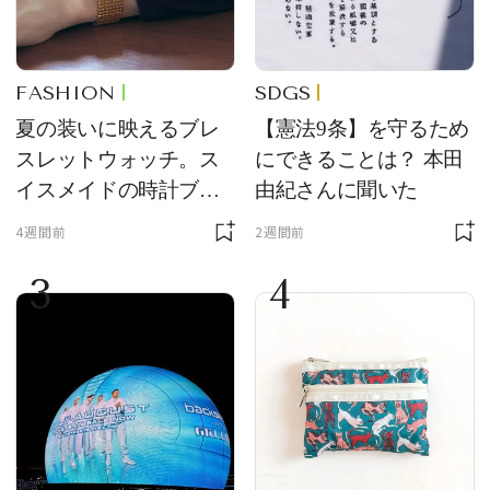
FASHION
SDGS
夏の装いに映えるブレ
【憲法9条】を守るため
スレットウォッチ。ス
にできることは？ 本田
イスメイドの時計ブラ
由紀さんに聞いた
ンド【フレデリック・
4週間前
2週間前
コンスタント】の新作
3
4
をレビュー。【それい
け！ 良品ハンター】