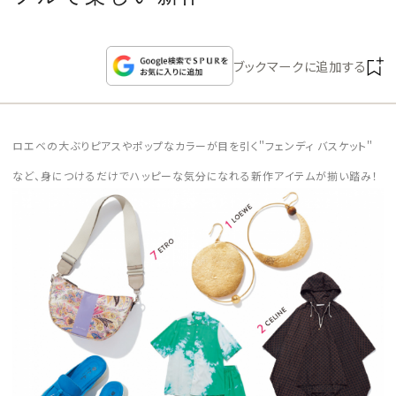
CULTURE
CELEBRITY
ブックマークに追加する
COLLECTION
ロエベの大ぶりピアスやポップなカラーが目を引く＂フェンディ バスケット＂
WEDDING
など、身につけるだけでハッピーな気分になれる新作アイテムが揃い踏み！
FORTUNE
SDGs
MAGAZINE