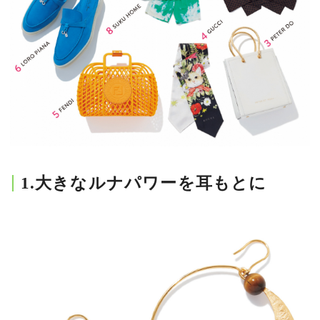
会員登録
Log in or Sign up
SPUR読者のためのメンバーシッププログラム
「The SPUR Club」。
便利な機能と特典を無料で楽し
めます。
ログイン・新規会員登録
1.大きなルナパワーを耳もとに
FOLLOW US