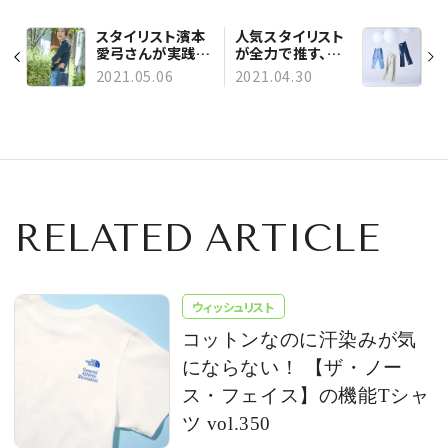
スタイリスト濱本
人気スタイリスト
愛弓さんが実践！
が全力で推す、春
BIGOTREのミニ
夏デニム12本！
2021.05.06
2021.04.30
バッグでつくる、モ
ードな春の装い
RELATED ARTICLE
ウィッシュリスト
コットンなのに汗染みが気
にならない！ 【ザ・ノー
ス・フェイス】の機能Tシャ
ツ vol.350