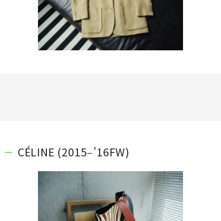
CÉLINE (2015‒’16FW)