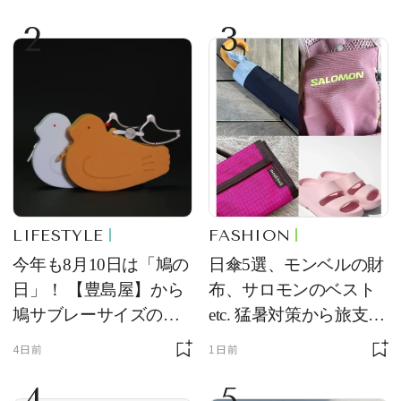
2
3
LIFESTYLE
FASHION
今年も8月10日は「鳩の
日傘5選、モンベルの財
日」！ 【豊島屋】から
布、サロモンのベスト
鳩サブレーサイズのポ
etc. 猛暑対策から旅支度
ーチ「はとっこ」を限
まで！ ｜今週の人気記
4日前
1日前
定販売
事TOP5
4
5