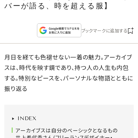
CULTURE
バーが語る、時を超える服】
CELEBRITY
ブックマークに追加する
COLLECTION
月日を経ても色褪せない一着の魅力。アーカイブ
WEDDING
スは、時代を映す鏡であり、持つ人の人生も内包
FORTUNE
する。特別なピースを、パーソナルな物語とともに
振り返る
SDGs
MAGAZINE
INDEX
アーカイブスは自分のベーシックとなるもの
井上希代香さん(フリーランスデザイナー・