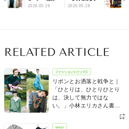
子さんの私物を紹
る服とは？【ファッ
2026.05.19
2026.05.18
介【ファッションラ
ションラバーが語
バーが語る、時を
る、時を超える服】
超える服】
RELATED ARTICLE
ファッショントピックス
リボンとお洒落と戦争と｜
「ひとりは、ひとりひとり
は、決して無力ではな
い。」小林エリカさん書き
下ろし
wear