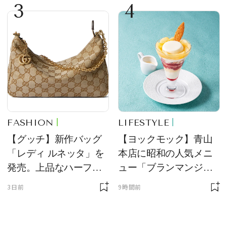
3
4
FASHION
LIFESTYLE
【グッチ】新作バッグ
【ヨックモック】青山
「レディ ルネッタ」を
本店に昭和の人気メニ
発売。上品なハーフム
ュー「ブランマンジ
ーン型がスタイリング
ェ」「ダックワーズ」
3日前
9時間前
のアクセントに
が限定復活！ 現代的で
華やかなデザートとし
て登場