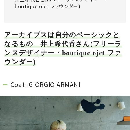
boutique ojet ファウンダー)
会員登録
Log in or Sign up
アーカイブスは自分のベーシックと
SPUR読者のためのメンバーシッププログラム
「The SPUR Club」。
便利な機能と特典を無料で楽し
なるもの 井上希代香さん(フリーラ
めます。
ンスデザイナー・boutique ojet ファ
ウンダー)
ログイン・新規会員登録
Coat: GIORGIO ARMANI
FOLLOW US