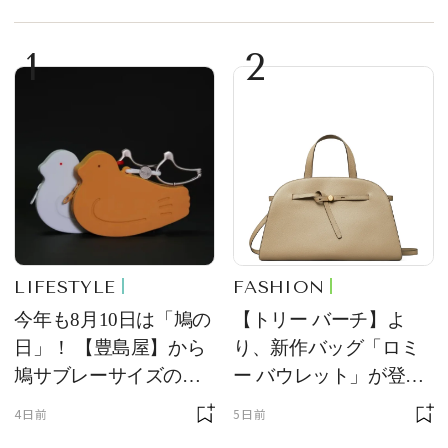
1
2
LIFESTYLE
FASHION
今年も8月10日は「鳩の
【トリー バーチ】よ
日」！ 【豊島屋】から
り、新作バッグ「ロミ
鳩サブレーサイズのポ
ー バウレット」が登
ーチ「はとっこ」を限
場！ デザイン性と収納
4日前
5日前
定販売
力を両立