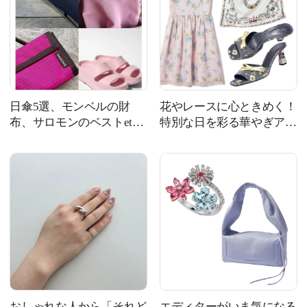
日傘5選、モンベルの財
花やレースに心ときめく！
布、サロモンのベストetc.
特別な日を彩る華やぎアイ
猛暑対策から旅支度まで！
テム8選
｜今週の人気記事TOP5
おしゃれな人から「それど
エディターがいま気になる