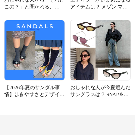
この？」と聞かれる、
アイテムは？ メゾン マル
Josephine Studioのリングで
ジェラ、ボッテガ・ヴェネ
す
タほか新作4選
【2026年夏のサンダル事
おしゃれな人が今夏選んだ
情】歩きやすさとデザイン
サングラスは？ SNAP＆最
性を備えた、おしゃれな人
旬おすすめサングラス10選
の相棒サンダルは？