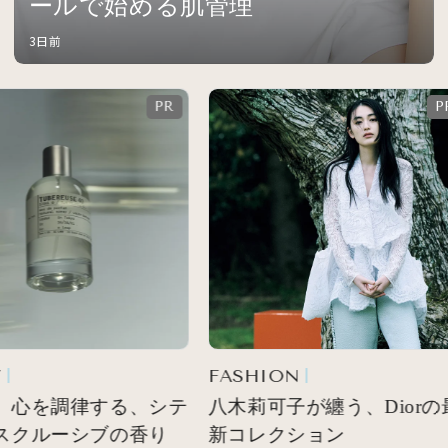
ールで始める肌管理
3日前
FASHION
 心を調律する、シテ
八木莉可子が纏う、Diorの最
スクルーシブの香り
新コレクション