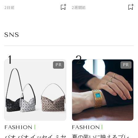
ニサイズもラインナッ
質感が魅力！
2日前
2週間前
プ
SNS
1
2
FASHION
FASHION
バオ バオ イッセイ ミヤ
夏の装いに映えるブレ