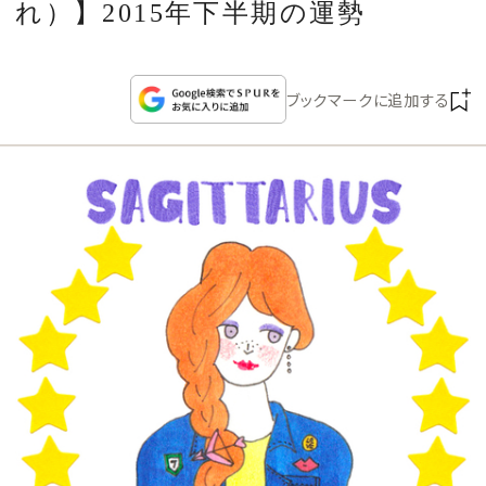
CULTURE
れ）】2015年下半期の運勢
CELEBRITY
ブックマークに追加する
COLLECTION
WEDDING
FORTUNE
SDGs
MAGAZINE