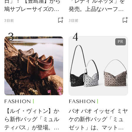
日」！ 【豊島屋】から
「レディ ルネッタ」を
鳩サブレーサイズのポ
発売。上品なハーフム
ーチ「はとっこ」を限
ーン型がスタイリング
3日前
3日前
定販売
のアクセントに
3
4
FASHION
FASHION
【ルイ・ヴィトン】か
バオ バオ イッセイ ミヤ
ら新作バッグ「ミュル
ケの新作バッグ「ミュ
ティパス」が登場。ミ
ゼット」は、マットな