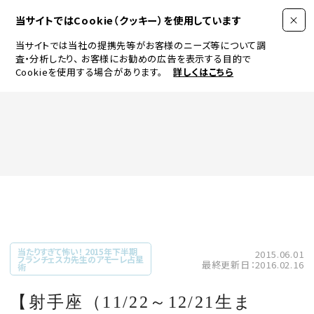
当サイトではCookie（クッキー）を使用しています
当サイトでは当社の提携先等がお客様のニーズ等について調
査・分析したり、
お客様にお勧めの広告を表示する目的で
Cookieを使用する場合があります。
詳しくはこちら
FASHION
BEAUTY
ログイン
JEWELRY & WATCH
当たりすぎて怖い！ 2015年下半期
2015.06.01
フランチェスカ先生のアモーレ占星
最終更新日：2016.02.16
術
LIFESTYLE
【射手座（11/22～12/21生ま