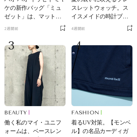
ケの新作バッグ「ミュ
スレットウォッチ。ス
ゼット」は、マットな
イスメイドの時計ブラ
質感が魅力！
ンド【フレデリック・
2週間前
4週間前
コンスタント】の新作
3
4
をレビュー。【それい
け！ 良品ハンター】
BEAUTY
FASHION
働く私のマイ・ユニフ
着るUV対策。【モンベ
ォームは、ベースレン
ル】の名品カーディガ