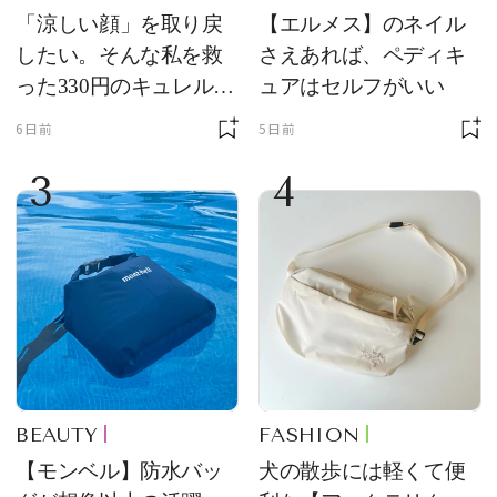
「涼しい顔」を取り戻
【エルメス】のネイル
したい。そんな私を救
さえあれば、ペディキ
った330円のキュレル名
ュアはセルフがいい
品
6日前
5日前
3
4
BEAUTY
FASHION
【モンベル】防水バッ
犬の散歩には軽くて便