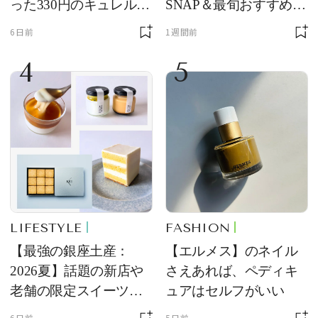
った330円のキュレル名
SNAP＆最旬おすすめサ
品
ングラス10選
6日前
1週間前
4
5
LIFESTYLE
FASHION
【最強の銀座土産：
【エルメス】のネイル
2026夏】話題の新店や
さえあれば、ペディキ
老舗の限定スイーツを
ュアはセルフがいい
ゲット【＃SPURおやつ
6日前
5日前