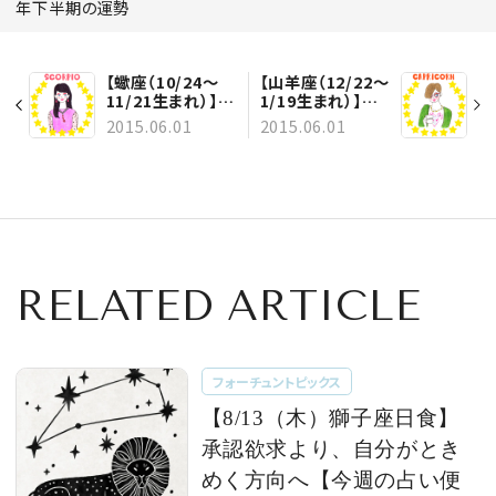
年下半期の運勢
【蠍座（10/24～
【山羊座（12/22～
11/21生まれ）】
1/19生まれ）】
2015年下半期の
2015年下半期の
2015.06.01
2015.06.01
運勢
運勢
RELATED ARTICLE
フォーチュントピックス
【8/13（木）獅子座日食】
承認欲求より、自分がとき
めく方向へ【今週の占い便