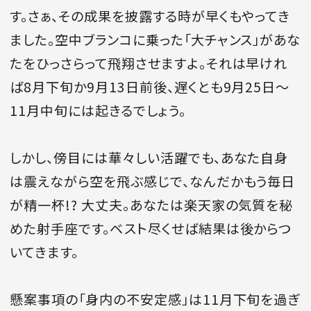
す。さぁ、その成果を披露する時が早くもやってき
ました。空中ブランコに乗った「大チャンス」があな
たをひっさらって飛翔させますよ。それは早けれ
MAGAZINE
ば8月下旬か9月13日前後、遅くとも9月25日～
11月中旬には起きるでしょう。
SPUR 2026 JULY
2026年9月号
2026-07-23発売
しかし、傍目には華々しい活躍でも、あなた自身
は震えながら空を飛ぶ感じで、なんだかもう毎日
が精一杯!? 大丈夫。あなたは楽天家の気質を秘
最新号を試し読み
めた射手座です。ベスト尽くせば結果は後からつ
いてきます。
懸案事項の「身内の不安定感」は11月下旬を過ぎ