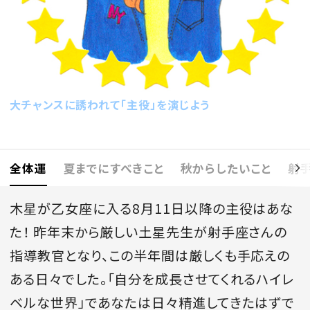
会員登録
Log in or Sign up
SPUR読者のためのメンバーシッププログラム
「The SPUR Club」。
便利な機能と特典を無料で楽し
大チャンスに誘われて「主役」を演じよう
めます。
ログイン・新規会員登録
全体運
夏までにすべきこと
秋からしたいこと
射
木星が乙女座に入る8月11日以降の主役はあな
た！ 昨年末から厳しい土星先生が射手座さんの
FOLLOW US
指導教官となり、この半年間は厳しくも手応えの
ある日々でした。「自分を成長させてくれるハイレ
ベルな世界」であなたは日々精進してきたはずで