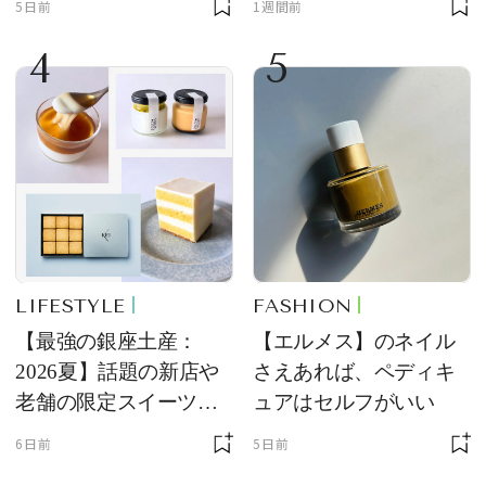
5日前
1週間前
4
5
LIFESTYLE
FASHION
【最強の銀座土産：
【エルメス】のネイル
2026夏】話題の新店や
さえあれば、ペディキ
老舗の限定スイーツを
ュアはセルフがいい
ゲット【＃SPURおやつ
6日前
5日前
部トピックス】