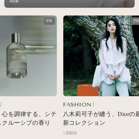
3日前
FASHION
 心を調律する、シテ
八木莉可子が纏う、Diorの最
スクルーシブの香り
新コレクション
1週間前