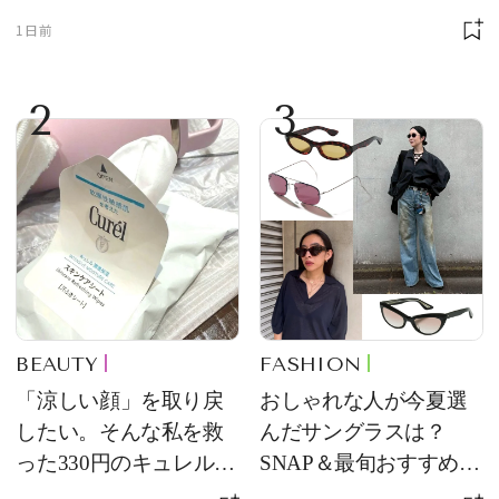
1日前
2
3
BEAUTY
FASHION
「涼しい顔」を取り戻
おしゃれな人が今夏選
したい。そんな私を救
んだサングラスは？
った330円のキュレル名
SNAP＆最旬おすすめサ
品
ングラス10選