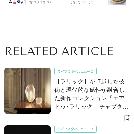
マスのショッピン
マスケーキが勢揃
2022.10.25
2022.10.21
グを満喫！ 伊勢丹
い！ 松屋銀座でク
新宿店に「アステ
リスマスケーキの
ィエ・ド・ヴィラッ
予約を受付中
トのマルシェ・ド・
ノエル」がオープ
ン
RELATED ARTICLE
ライフスタイルニュース
【ラリック】が卓越した技
術と現代的な感性が融合し
た新作コレクション「エア･
ドゥ･ラリック – チャプター
II」を発表
ライフスタイルニュース