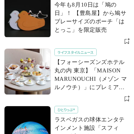
今年も8月10日は「鳩の
日」！ 【豊島屋】から鳩サ
ブレーサイズのポーチ「は
とっこ」を限定販売
ライフスタイルニュース
【フォーシーズンズホテル
丸の内 東京】「MAISON
MARUNOUCHI（メゾン マ
ルノウチ）」にプレミアム
な葡萄を堪能する「巨峰＆
シャインマスカット アフタ
ひとりっぷ®
ヌーンティー」が登場
ラスベガスの球体エンタテ
インメント施設「スフィ