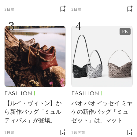
ーチ「はとっこ」を限
ーン型がスタイリング
3日前
2日前
定販売
のアクセントに
3
4
FASHION
FASHION
【ルイ・ヴィトン】か
バオ バオ イッセイ ミヤ
ら新作バッグ「ミュル
ケの新作バッグ「ミュ
ティパス」が登場。ミ
ゼット」は、マットな
ニサイズもラインナッ
質感が魅力！
1日前
1週間前