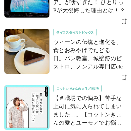
ア」が凄すぎた！ ひとりっ
Pが大後悔した理由とは！？
ライフスタイルトピックス
ウィーンの伝統と進化を、
食とおみやげでたどる一
日。パン教室、城壁跡のビ
ストロ、ノンアル専門店etc
コットン きょんの人生相談所
【＃職場での悩み】苦手な
上司に気に入られてしまい
ました…。【コットンきょ
んの愛とユーモアでお悩み
解決！】