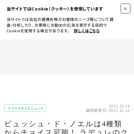
当サイトではCookie（クッキー）を使用しています
当サイトでは当社の提携先等がお客様のニーズ等について調
査・分析したり、
お客様にお勧めの広告を表示する目的で
Cookieを使用する場合があります。
詳しくはこちら
FASHION
BEAUTY
ログイン
JEWELRY & WATCH
2022.10.24
ライフスタイルニュース
最終更新日：2022.12.12
LIFESTYLE
ビュッシュ・ド・ノエルは4種類
からチョイス可能！ ラデュレのク