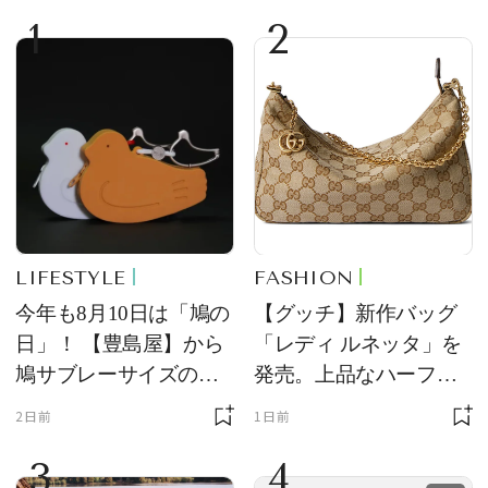
1
2
LIFESTYLE
FASHION
今年も8月10日は「鳩の
【グッチ】新作バッグ
日」！ 【豊島屋】から
「レディ ルネッタ」を
鳩サブレーサイズのポ
発売。上品なハーフム
ーチ「はとっこ」を限
ーン型がスタイリング
2日前
1日前
定販売
のアクセントに
3
4