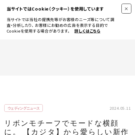
当サイトではCookie（クッキー）を使用しています
当サイトでは当社の提携先等がお客様のニーズ等について調
査・分析したり、
お客様にお勧めの広告を表示する目的で
Cookieを使用する場合があります。
詳しくはこちら
FASHION
BEAUTY
ログイン
JEWELRY & WATCH
2024.05.11
ウェディングニュース
LIFESTYLE
リボンモチーフでモードな横顔
に。 【カジタ】から愛らしい新作