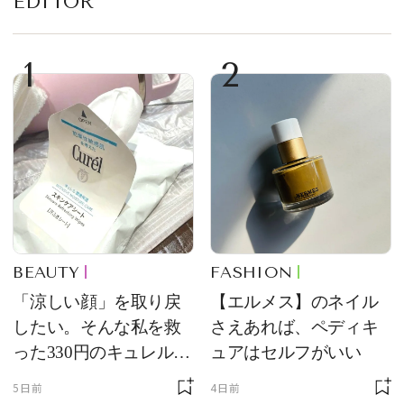
EDITOR
1
2
BEAUTY
FASHION
「涼しい顔」を取り戻
【エルメス】のネイル
したい。そんな私を救
さえあれば、ペディキ
った330円のキュレル名
ュアはセルフがいい
品
5日前
4日前