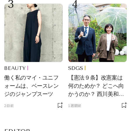
3
4
をレビュー。【それい
け！ 良品ハンター】
BEAUTY
SDGS
働く私のマイ・ユニフ
【憲法９条】改憲案は
ォームは、ベースレン
何のためか？ どこへ向
ジのジャンプスーツ
かうのか？ 西川美和さ
んと木村草太さんが読
2日前
1週間前
み解く