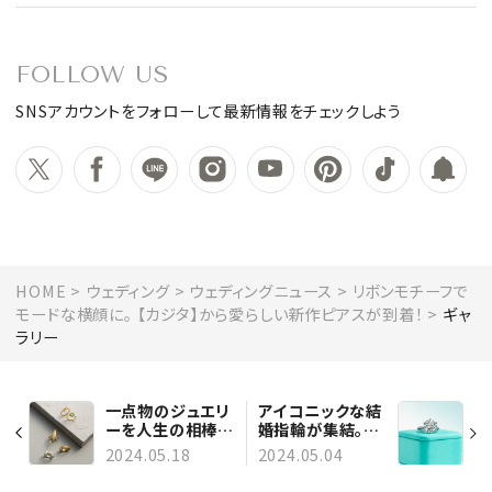
FOLLOW US
SNSアカウントをフォローして最新情報をチェックしよう
HOME
ウェディング
ウェディングニュース
リボンモチーフで
モードな横顔に。 【カジタ】から愛らしい新作ピアスが到着！
ギャ
ラリー
一点物のジュエリ
アイコニックな結
ーを人生の相棒
婚指輪が集結。
に。バーニーズ
【ティファニー】が
2024.05.18
2024.05.04
ニューヨーク各店
全国のブティック
にて【マルコム ベ
でブライダルフェ