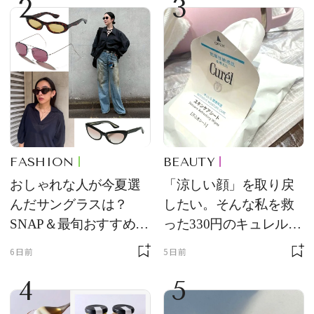
2
3
FASHION
BEAUTY
おしゃれな人が今夏選
「涼しい顔」を取り戻
んだサングラスは？
したい。そんな私を救
SNAP＆最旬おすすめサ
った330円のキュレル名
ングラス10選
品
6日前
5日前
4
5