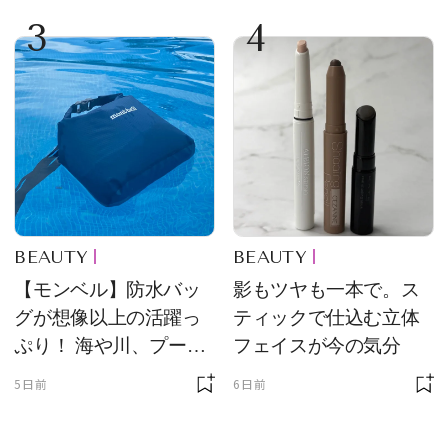
3
4
BEAUTY
BEAUTY
【モンベル】防水バッ
影もツヤも一本で。ス
グが想像以上の活躍っ
ティックで仕込む立体
ぷり！ 海や川、プール
フェイスが今の気分
に欠かせません
5日前
6日前