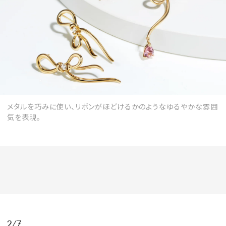
会員登録
Log in or Sign up
SPUR読者のためのメンバーシッププログラム
「The SPUR Club」。
便利な機能と特典を無料で楽し
めます。
メタルを巧みに使い、リボンがほどけるかのようなゆるやかな雰囲
ログイン・新規会員登録
気を表現。
FOLLOW US
2/7