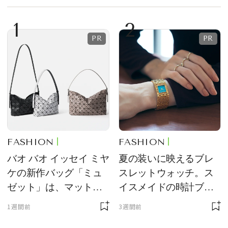
1
2
FASHION
FASHION
バオ バオ イッセイ ミヤ
夏の装いに映えるブレ
ケの新作バッグ「ミュ
スレットウォッチ。ス
ゼット」は、マットな
イスメイドの時計ブラ
質感が魅力！
ンド【フレデリック・
1週間前
3週間前
コンスタント】の新作