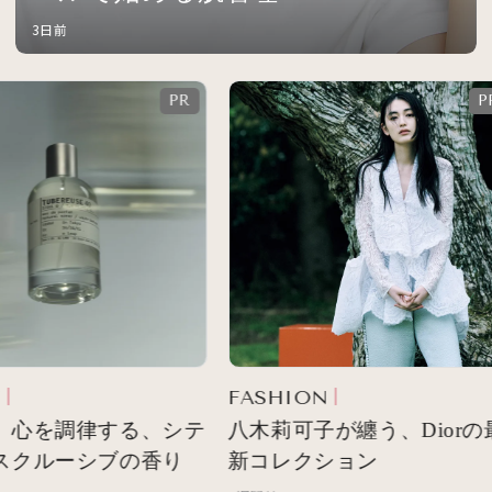
3日前
FASHION
 心を調律する、シテ
八木莉可子が纏う、Diorの最
スクルーシブの香り
新コレクション