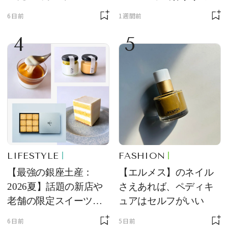
品
ングラス10選
6日前
1週間前
4
5
LIFESTYLE
FASHION
【最強の銀座土産：
【エルメス】のネイル
2026夏】話題の新店や
さえあれば、ペディキ
老舗の限定スイーツを
ュアはセルフがいい
ゲット【＃SPURおやつ
6日前
5日前