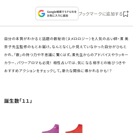
CULTURE
ブックマークに追加する
CELEBRITY
COLLECTION
自分の本質がわかると話題の数秘術（ヌメロロジー）を人気の占い師・濱 美
奈子先生監修のもとお届け。なんとなくしか見えていなかった自分がひもと
かれ、「数」の持つ力や不思議に驚くはず。濱先生からのアドバイスやラッキー
WEDDING
カラー、パワーアロマも必見！ 相性占いでは、気になる相手との結びつきや
おすすめアクションをチェックして。新たな関係に導かれるかも！？
FORTUNE
SDGs
誕生数「１１」
MAGAZINE