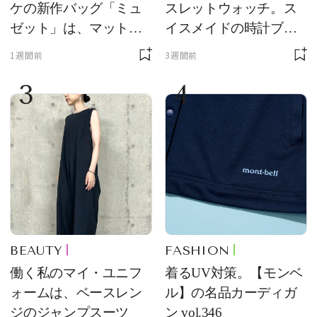
ケの新作バッグ「ミュ
スレットウォッチ。ス
ゼット」は、マットな
イスメイドの時計ブラ
質感が魅力！
ンド【フレデリック・
1週間前
3週間前
コンスタント】の新作
3
4
をレビュー。【それい
け！ 良品ハンター】
BEAUTY
FASHION
働く私のマイ・ユニフ
着るUV対策。【モンベ
ォームは、ベースレン
ル】の名品カーディガ
ジのジャンプスーツ
ン vol.346