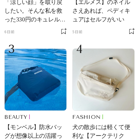
「涼しい顔」を取り戻
【エルメス】のネイル
したい。そんな私を救
さえあれば、ペディキ
った330円のキュレル名
ュアはセルフがいい
品
6日前
5日前
3
4
BEAUTY
FASHION
【モンベル】防水バッ
犬の散歩には軽くて便
グが想像以上の活躍っ
利な【アークテリク