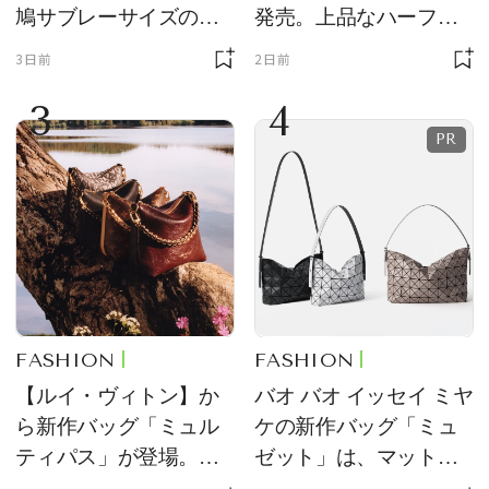
鳩サブレーサイズのポ
発売。上品なハーフム
ーチ「はとっこ」を限
ーン型がスタイリング
3日前
2日前
定販売
のアクセントに
3
4
FASHION
FASHION
【ルイ・ヴィトン】か
バオ バオ イッセイ ミヤ
ら新作バッグ「ミュル
ケの新作バッグ「ミュ
ティパス」が登場。ミ
ゼット」は、マットな
ニサイズもラインナッ
質感が魅力！