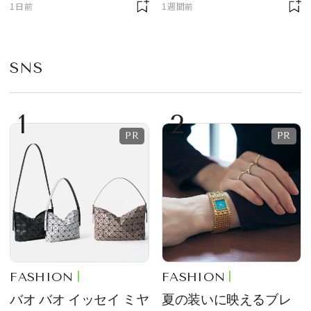
1日前
1週間前
プ
SNS
1
2
FASHION
FASHION
バオ バオ イッセイ ミヤ
夏の装いに映えるブレ