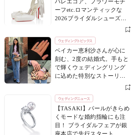
バレエコア、フラワーモチ
ーフetc.ロマンティックな
2026ブライダルシューズが
到着！
ウェディングトピックス
ベイカー恵利沙さんが心に
刻む、2度の結婚式。手もと
で輝くウェディングリング
に込めた特別なストーリー
とは? 【ウェディングリング
SNAP vol.26】
ウェディングニュース
【TASAKI】パールがきらめ
くモードな婚約指輪にも注
目！ ブライダルフェアが銀
座本店で先行スタート