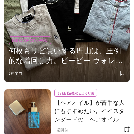
会員登録
Log in or Sign up
SPUR読者のためのメンバーシッププログラム
【SKB】深夜のこっそり話
「The SPUR Club」。
便利な機能と特典を無料で楽し
何枚もリピ買いする理由は、圧倒
めます。
的な着回し力。ビービー ウォレス
ログイン・新規会員登録
の定番カットソー
1週間前
【SKB】深夜のこっそり話
FOLLOW US
【ヘアオイル】が苦手な人
にもすすめたい。イイスタ
ンダードの「ヘアオイル ゼ
ロ」はベタつかないのに髪
3週間前