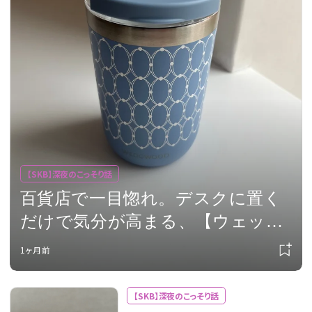
【SKB】深夜のこっそり話
百貨店で一目惚れ。デスクに置く
だけで気分が高まる、【ウェッジ
ウッド】のドリンクタンブラー
1ヶ月前
【SKB】深夜のこっそり話