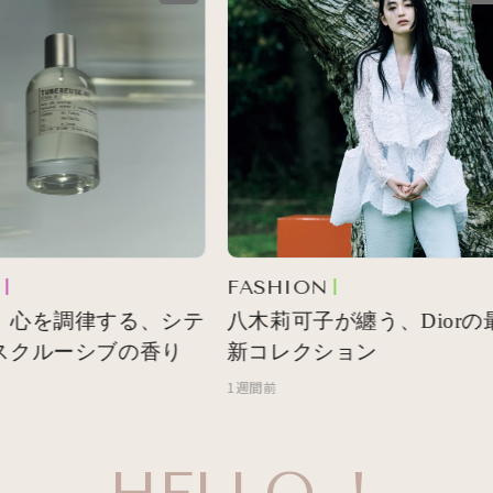
FASHION
 心を調律する、シテ
八木莉可子が纏う、Diorの最
スクルーシブの香り
新コレクション
1週間前