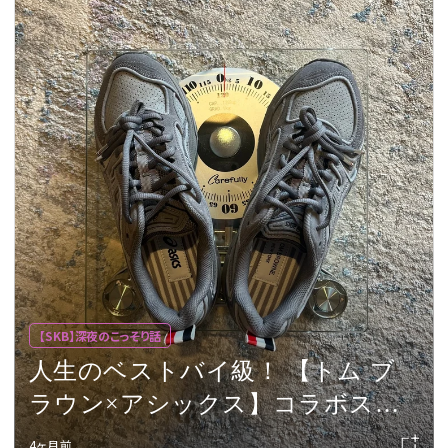
【SKB】深夜のこっそり話
人生のベストバイ級！ 【トム ブ
ラウン×アシックス】コラボスニ
ーカーを実購入レビュー
4ヶ月前