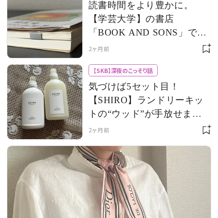
読書時間をより豊かに。
【学芸大学】の書店
「BOOK AND SONS」で見
つけた【Hiroki Ataka】のブ
2ヶ月前
ックマーク
【SKB】深夜のこっそり話
気づけば5セット目！
【SHIRO】ランドリーキッ
トの“ウッド”が手放せませ
ん
2ヶ月前