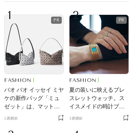
1
2
FASHION
FASHION
バオ バオ イッセイ ミヤ
夏の装いに映えるブレ
ケの新作バッグ「ミュ
スレットウォッチ。ス
ゼット」は、マットな
イスメイドの時計ブラ
質感が魅力！
ンド【フレデリック・
1週間前
3週間前
コンスタント】の新作
をレビュー。【それい