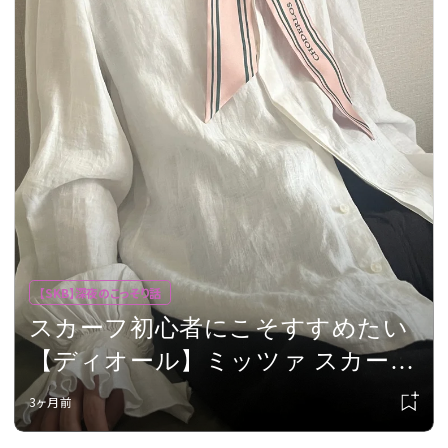
【SKB】深夜のこっそり話
スカーフ初心者にこそすすめたい
【ディオール】ミッツァ スカー
フ。ひと巻きで驚くほど洒落る！
3ヶ月前