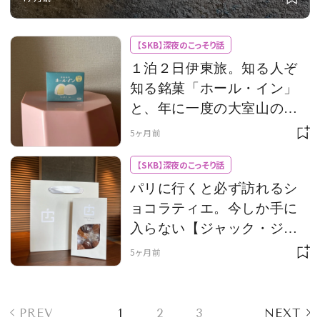
【SKB】深夜のこっそり話
１泊２日伊東旅。知る人ぞ
知る銘菓「ホール・イン」
と、年に一度の大室山の山
焼き
5ヶ月前
【SKB】深夜のこっそり話
パリに行くと必ず訪れるシ
ョコラティエ。今しか手に
入らない【ジャック・ジュ
ナン】の髙島屋限定キャラ
5ヶ月前
メル
PREV
1
2
3
NEXT