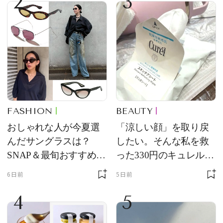
2
3
FASHION
BEAUTY
おしゃれな人が今夏選
「涼しい顔」を取り戻
んだサングラスは？
したい。そんな私を救
SNAP＆最旬おすすめサ
った330円のキュレル名
ングラス10選
品
6日前
5日前
4
5