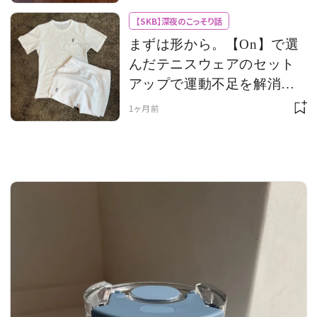
がまとまる！
【SKB】深夜のこっそり話
まずは形から。【On】で選
んだテニスウェアのセット
MAGAZINE
アップで運動不足を解消し
たい
1ヶ月前
SPUR 2026 JULY
2026年9月号
2026-07-23発売
最新号を試し読み