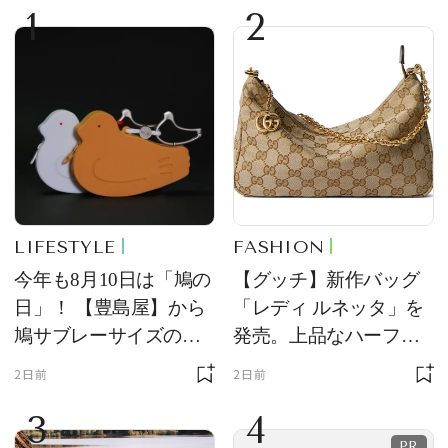
1
2
LIFESTYLE
FASHION
今年も8月10日は「鳩の
【グッチ】新作バッグ
日」！ 【豊島屋】から
「レディ ルネッタ」を
鳩サブレーサイズのポ
発売。上品なハーフム
ーチ「はとっこ」を限
ーン型がスタイリング
2日前
2日前
定販売
のアクセントに
3
4