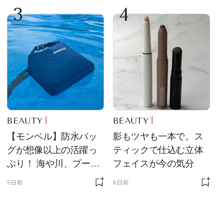
3
4
BEAUTY
BEAUTY
【モンベル】防水バッ
影もツヤも一本で。ス
グが想像以上の活躍っ
ティックで仕込む立体
ぷり！ 海や川、プール
フェイスが今の気分
に欠かせません
5日前
6日前