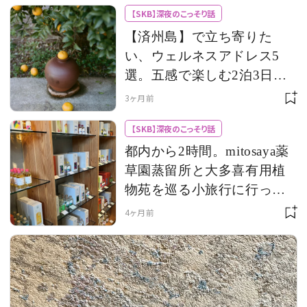
【SKB】深夜のこっそり話
【済州島】で立ち寄りた
い、ウェルネスアドレス5
選。五感で楽しむ2泊3日の
小旅行
3ヶ月前
【SKB】深夜のこっそり話
都内から2時間。mitosaya薬
草園蒸留所と大多喜有用植
物苑を巡る小旅行に行って
きました！
4ヶ月前