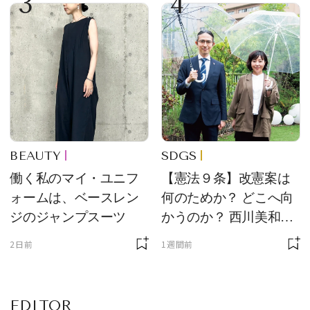
3
4
け！ 良品ハンター】
BEAUTY
SDGS
働く私のマイ・ユニフ
【憲法９条】改憲案は
ォームは、ベースレン
何のためか？ どこへ向
ジのジャンプスーツ
かうのか？ 西川美和さ
んと木村草太さんが読
2日前
1週間前
み解く
EDITOR