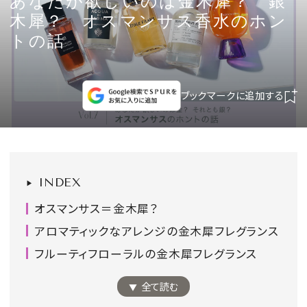
あなたが欲しいのは金木犀？ 銀
CULTURE
木犀？ オスマンサス香水のホン
トの話
CELEBRITY
COLLECTION
ブックマークに追加する
WEDDING
FORTUNE
INDEX
オスマンサス＝金木犀？
SDGs
アロマティックなアレンジの金木犀フレグランス
MAGAZINE
フルーティフローラルの金木犀フレグランス
全て読む