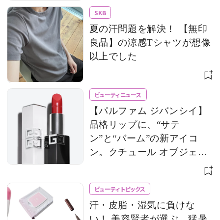
SKB
夏の汗問題を解決！ 【無印
良品】の涼感Tシャツが想像
以上でした
ビューティニュース
【パルファム ジバンシイ】
品格リップに、“サテ
ン”と“バーム”の新アイコ
ン。クチュール オブジェの
ようなケースにも惚れ惚れ
ビューティトピックス
汗・皮脂・湿気に負けな
い！ 美容賢者が選ぶ、猛暑