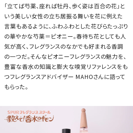
「立てば芍薬、座れば牡丹、歩く姿は百合の花」と
会員登録
いう美しい女性の立ち居振る舞いを花に例えた
Log in or Sign up
言葉もあるように、ふわふわとした花びらたっぷり
の華やかな芍薬＝ピオニー。春待ち花としても人
SPUR読者のためのメンバーシッププログラム
「The SPUR Club」。
便利な機能と特典を無料で楽し
気が高く、フレグランスのなかでも好まれる香調
めます。
の一つだ。そんなピオニーフレグランスの魅力を、
豊富な香水の知識と膨大な嗅覚リファレンスをも
ログイン・新規会員登録
つフレグランスアドバイザー MAHOさんに語って
もらった。
FOLLOW US