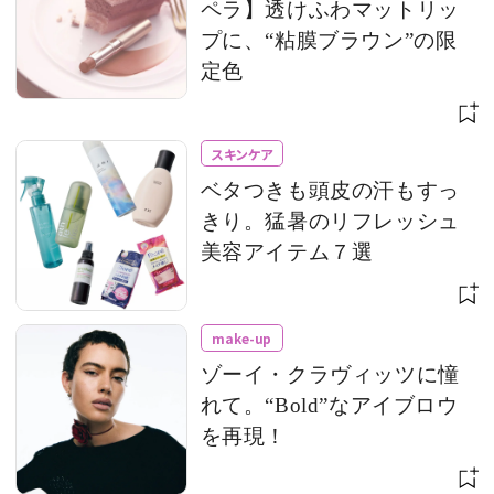
ペラ】透けふわマットリッ
プに、“粘膜ブラウン”の限
定色
スキンケア
ベタつきも頭皮の汗もすっ
きり。猛暑のリフレッシュ
美容アイテム７選
make-up
ゾーイ・クラヴィッツに憧
れて。“Bold”なアイブロウ
を再現！