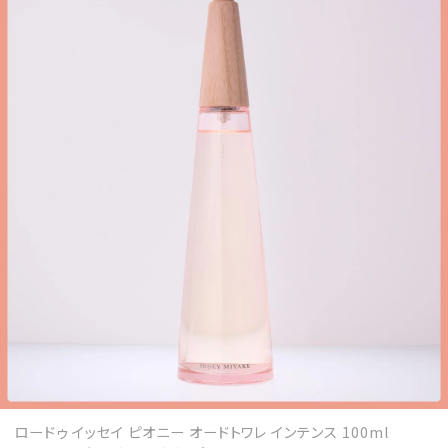
ロードゥ イッセイ ピオニー オードトワレ インテンス 100ml