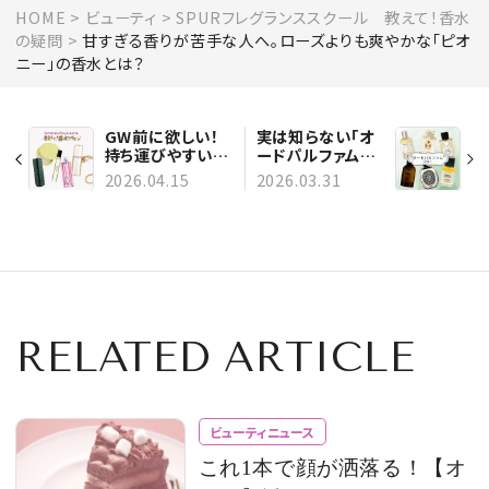
HOME
ビューティ
SPURフレグランススクール 教えて！香水
の疑問
甘すぎる香りが苦手な人へ。ローズよりも爽やかな「ピオ
ニー」の香水とは？
GW前に欲しい！
実は知らない「オ
持ち運びやすい
ードパルファム」と
「ミニ香水」はあり
は？ 専門家に聞
2026.04.15
2026.03.31
ますか？
く、オードトワレと
の違いや失敗しな
い香らせ方
RELATED ARTICLE
ビューティニュース
これ1本で顔が洒落る！【オ