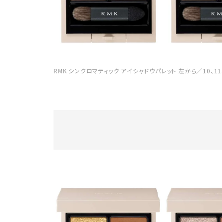
RMK シンクロマティック アイシャドウパレット 左から／10、11、1