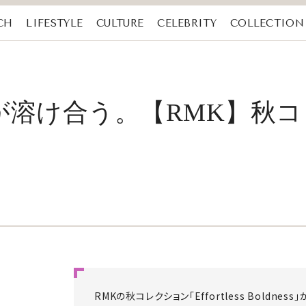
CH
LIFESTYLE
CULTURE
CELEBRITY
COLLECTION
が溶け合う。【RMK】秋
RMKの秋コレクション「Effortless Boldnes