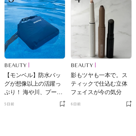
BEAUTY
BEAUTY
【モンベル】防水バッ
影もツヤも一本で。ス
グが想像以上の活躍っ
ティックで仕込む立体
ぷり！ 海や川、プール
フェイスが今の気分
に欠かせません
5日前
6日前