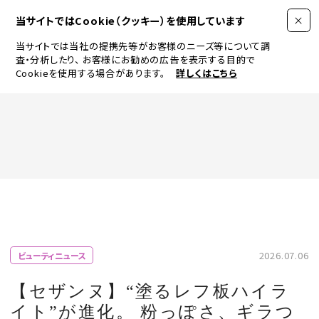
当サイトではCookie（クッキー）を使用しています
当サイトでは当社の提携先等がお客様のニーズ等について調
査・分析したり、
お客様にお勧めの広告を表示する目的で
Cookieを使用する場合があります。
詳しくはこちら
FASHION
BEAUTY
ログイン
JEWELRY & WATCH
2026.07.06
ビューティニュース
LIFESTYLE
【セザンヌ】“塗るレフ板ハイラ
イト”が進化。 粉っぽさ、ギラつ