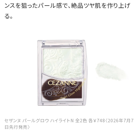
ンスを狙ったパール感で、絶品ツヤ肌を作り上げ
会員登録
る。
Log in or Sign up
SPUR読者のためのメンバーシッププログラム
「The SPUR Club」。
便利な機能と特典を無料で楽し
めます。
ログイン・新規会員登録
FOLLOW US
セザンヌ パールグロウ ハイライトN 全2色 各￥748〈2026年7月7
日先行発売〉