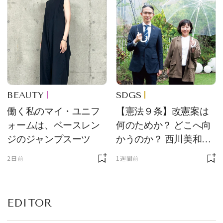
BEAUTY
SDGS
働く私のマイ・ユニフ
【憲法９条】改憲案は
ォームは、ベースレン
何のためか？ どこへ向
ジのジャンプスーツ
かうのか？ 西川美和さ
んと木村草太さんが読
2日前
1週間前
み解く
EDITOR