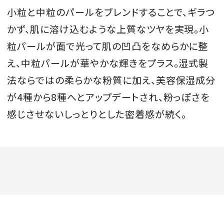
小粒と中粒のパールをブレンドすることで、ギラつ
かず、肌に溶け込むような上質なツヤを実現。小
粒パールが面で光って肌の凹凸をなめらかに整
MAGAZINE
え、中粒パールが華やかな輝きをプラス。湿式製
法ならではの柔らかな粉質に加え、美容保湿成分
SPUR 2026 JULY
が4種から8種へとアップデートされ、粉っぽさを
2026年9月号
2026-07-23発売
感じさせないしっとりとした密着感が続く。
最新号を試し読み