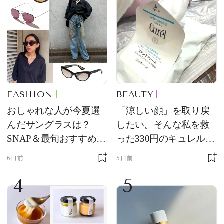
FASHION
BEAUTY
おしゃれな人が今夏選
「涼しい顔」を取り戻
んだサングラスは？
したい。そんな私を救
SNAP＆最旬おすすめサ
った330円のキュレル名
ングラス10選
品
6日前
5日前
4
5