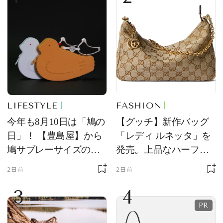
LIFESTYLE
FASHION
今年も8月10日は「鳩の
【グッチ】新作バッグ
日」！ 【豊島屋】から
「レディ ルネッタ」を
鳩サブレーサイズのポ
発売。上品なハーフム
ーチ「はとっこ」を限
ーン型がスタイリング
2日前
2日前
定販売
のアクセントに
3
4