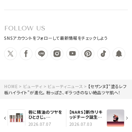
FOLLOW US
SNSアカウントをフォローして最新情報をチェックしよう
HOME
ビューティ
ビューティニュース
【セザンヌ】“塗るレフ
板ハイライト”が進化。 粉っぽさ、ギラつきのない絶品ツヤ肌へ！
唇に精油のツヤを
【NARS】新作リキ
ひとさじ。
ッドチーク誕生！
【THREE】らしい
オーガズムを含む
2026.07.07
2026.07.03
自然体なプランプ
全16色が“感情ま
リップが誕生
で照らす血色”を