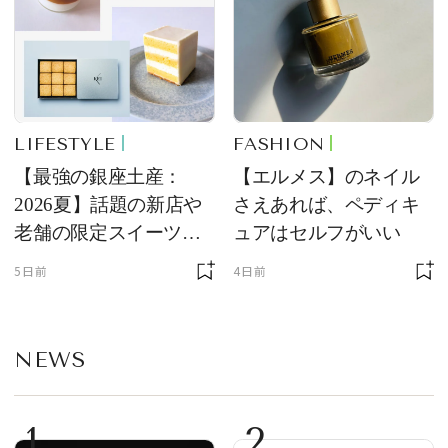
LIFESTYLE
FASHION
【最強の銀座土産：
【エルメス】のネイル
2026夏】話題の新店や
さえあれば、ペディキ
老舗の限定スイーツを
ュアはセルフがいい
ゲット【＃SPURおやつ
5日前
4日前
部トピックス】
NEWS
1
2