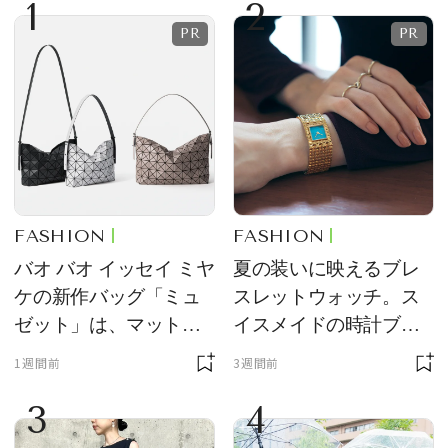
1
2
FASHION
FASHION
バオ バオ イッセイ ミヤ
夏の装いに映えるブレ
ケの新作バッグ「ミュ
スレットウォッチ。ス
ゼット」は、マットな
イスメイドの時計ブラ
質感が魅力！
ンド【フレデリック・
1週間前
3週間前
コンスタント】の新作
3
4
をレビュー。【それい
け！ 良品ハンター】