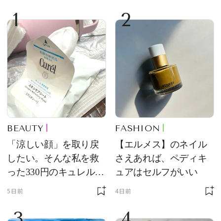
1
2
BEAUTY
FASHION
「涼しい顔」を取り戻
【エルメス】のネイル
したい。そんな私を救
さえあれば、ペディキ
った330円のキュレル名
ュアはセルフがいい
品
5日前
4日前
3
4