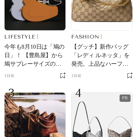
LIFESTYLE
FASHION
今年も8月10日は「鳩の
【グッチ】新作バッグ
日」！ 【豊島屋】から
「レディ ルネッタ」を
鳩サブレーサイズのポ
発売。上品なハーフム
ーチ「はとっこ」を限
ーン型がスタイリング
3日前
3日前
定販売
のアクセントに
3
4