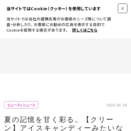
当サイトではCookie（クッキー）を使用しています
当サイトでは当社の提携先等がお客様のニーズ等について調
査・分析したり、
お客様にお勧めの広告を表示する目的で
Cookieを使用する場合があります。
詳しくはこちら
FASHION
BEAUTY
ログイン
JEWELRY & WATCH
2026.05.18
ビューティニュース
LIFESTYLE
夏の記憶を甘く彩る。【クリー
ン】アイスキャンディーみたいな