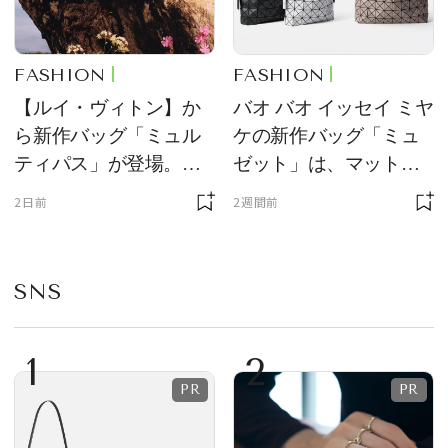
FASHION
FASHION
【ルイ・ヴィトン】か
バオ バオ イッセイ ミヤ
ら新作バッグ「ミュル
ケの新作バッグ「ミュ
ティパス」が登場。ミ
ゼット」は、マットな
ニサイズもラインナッ
質感が魅力！
2日前
2週間前
プ
SNS
1
2