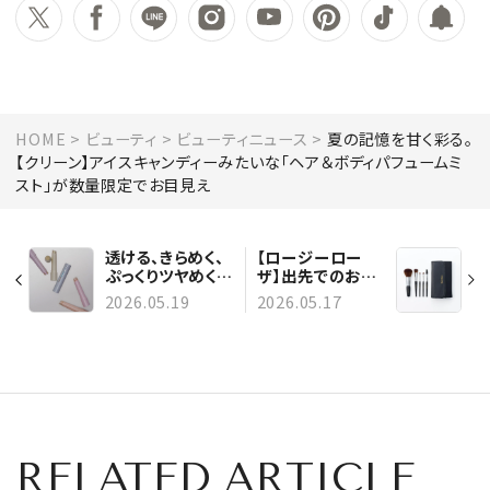
HOME
ビューティ
ビューティニュース
夏の記憶を甘く彩る。
【クリーン】アイスキャンディーみたいな「ヘア＆ボディパフュームミ
スト」が数量限定でお目見え
透ける、きらめく、
【ロージーロー
ぷっくりツヤめく。
ザ】出先でのお直
【M·A·C】プラン
しや旅行用は「ポ
2026.05.19
2026.05.17
プリップに夏モー
ータブルメイクブ
ドな新色登場
ラシセット〈5本入
り〉」が大正解！
RELATED ARTICLE