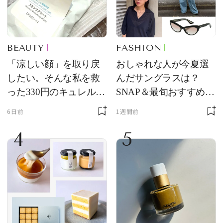
BEAUTY
FASHION
「涼しい顔」を取り戻
おしゃれな人が今夏選
したい。そんな私を救
んだサングラスは？
った330円のキュレル名
SNAP＆最旬おすすめサ
品
ングラス10選
6日前
1週間前
4
5