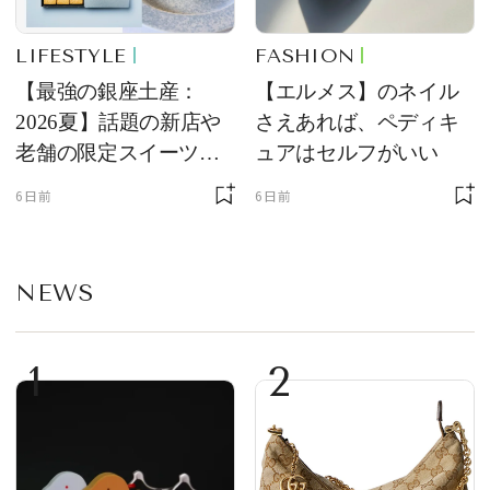
LIFESTYLE
FASHION
【最強の銀座土産：
【エルメス】のネイル
2026夏】話題の新店や
さえあれば、ペディキ
老舗の限定スイーツを
ュアはセルフがいい
ゲット【＃SPURおやつ
6日前
6日前
部トピックス】
NEWS
1
2