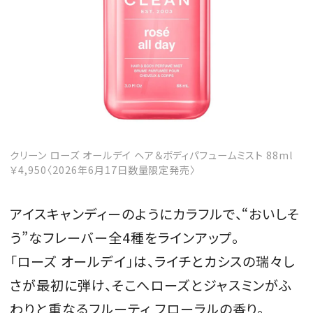
MAGAZINE
SPUR 2026 JULY
2026年9月号
クリーン ローズ オールデイ ヘア＆ボディパフュームミスト 88ml
2026-07-23発売
￥4,950〈2026年6月17日数量限定発売〉
アイスキャンディーのようにカラフルで、“おいしそ
最新号を試し読み
う”なフレーバー全4種をラインアップ。
「ローズ オールデイ」は、ライチとカシスの瑞々し
さが最初に弾け、そこへローズとジャスミンがふ
わりと重なるフルーティ フローラルの香り。