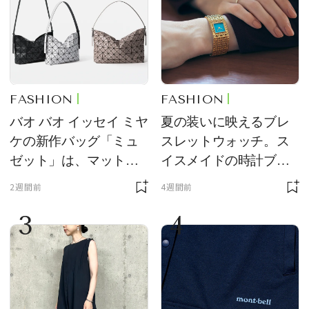
FASHION
FASHION
バオ バオ イッセイ ミヤ
夏の装いに映えるブレ
ケの新作バッグ「ミュ
スレットウォッチ。ス
ゼット」は、マットな
イスメイドの時計ブラ
質感が魅力！
ンド【フレデリック・
2週間前
4週間前
コンスタント】の新作
3
4
をレビュー。【それい
け！ 良品ハンター】