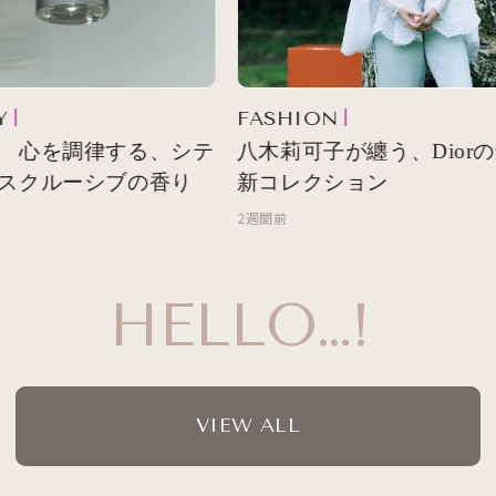
FASHION
 心を調律する、シテ
八木莉可子が纏う、Diorの
スクルーシブの香り
新コレクション
2週間前
HELLO…!
VIEW ALL