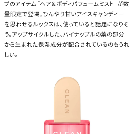
プのアイテム「ヘア＆ボディパフュームミスト」が数
会員登録
量限定で登場。ひんやり甘いアイスキャンディー
Log in or Sign up
を思わせるルックスは、使っていると話題になりそ
う。アップサイクルした、パイナップルの葉の部分
SPUR読者のためのメンバーシッププログラム
から生まれた保湿成分が配合されているのもうれ
「The SPUR Club」。
便利な機能と特典を無料で楽し
めます。
しい。
ログイン・新規会員登録
FOLLOW US