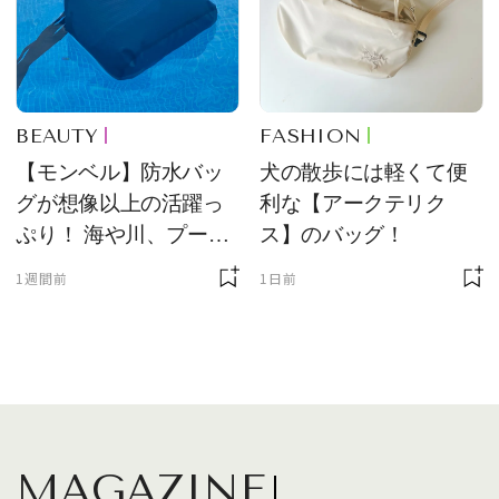
BEAUTY
FASHION
【モンベル】防水バッ
犬の散歩には軽くて便
グが想像以上の活躍っ
利な【アークテリク
ぷり！ 海や川、プール
ス】のバッグ！
に欠かせません
1週間前
1日前
MAGAZINE