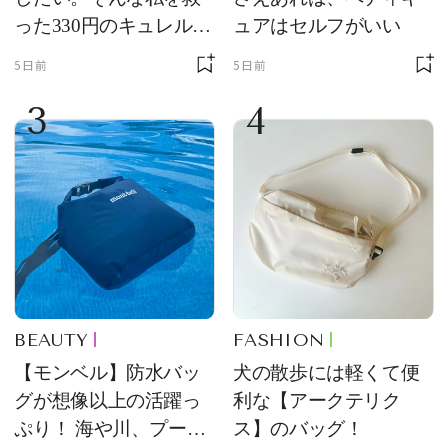
った330円のキュレル名
ュアはセルフがいい
品
5日前
5日前
3
4
BEAUTY
FASHION
【モンベル】防水バッ
犬の散歩には軽くて便
グが想像以上の活躍っ
利な【アークテリク
ぷり！ 海や川、プール
ス】のバッグ！