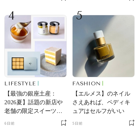
4
5
LIFESTYLE
FASHION
【最強の銀座土産：
【エルメス】のネイル
2026夏】話題の新店や
さえあれば、ペディキ
老舗の限定スイーツを
ュアはセルフがいい
ゲット【＃SPURおやつ
6日前
5日前
部トピックス】