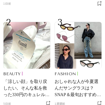
1日前
2
3
BEAUTY
FASHION
「涼しい顔」を取り戻
おしゃれな人が今夏選
したい。そんな私を救
んだサングラスは？
った330円のキュレル名
SNAP＆最旬おすすめサ
品
ングラス10選
5日前
1週間前