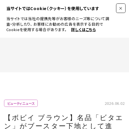
当サイトではCookie（クッキー）を使用しています
当サイトでは当社の提携先等がお客様のニーズ等について調
査・分析したり、
お客様にお勧めの広告を表示する目的で
Cookieを使用する場合があります。
詳しくはこちら
FASHION
BEAUTY
ログイン
JEWELRY & WATCH
2026.06.02
ビューティニュース
LIFESTYLE
【ボビイ ブラウン】名品「ビタエ
ン」がブースター下地として進