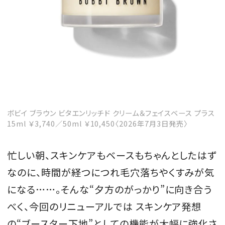
MAGAZINE
SPUR 2026 JULY
2026年9月号
2026-07-23発売
ボビイ ブラウン ビタエンリッチド クリーム＆フェイスベース プラス
15ml ￥3,740／50ml ￥10,450〈2026年7月3日発売〉
忙しい朝、スキンケアもベースもちゃんとしたはず
最新号を試し読み
なのに、時間が経つにつれ毛穴落ちやくすみが気
になる……。そんな“夕方のがっかり”に向き合う
べく、今回のリニューアルでは スキンケア発想
の“ブースター下地”としての機能が大幅に強化さ