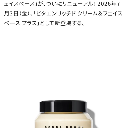
ェイスベース」が、ついにリニューアル！ 2026年7
会員登録
月3日（金）、「ビタエンリッチド クリーム＆フェイス
Log in or Sign up
ベース プラス」として新登場する。
SPUR読者のためのメンバーシッププログラム
「The SPUR Club」。
便利な機能と特典を無料で楽し
めます。
ログイン・新規会員登録
FOLLOW US