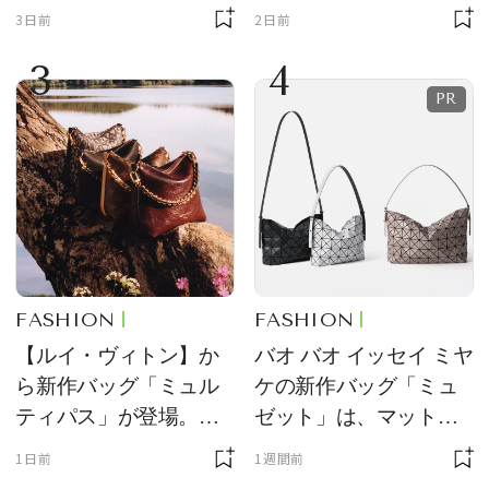
ーチ「はとっこ」を限
ーン型がスタイリング
3日前
2日前
定販売
のアクセントに
3
4
FASHION
FASHION
【ルイ・ヴィトン】か
バオ バオ イッセイ ミヤ
ら新作バッグ「ミュル
ケの新作バッグ「ミュ
ティパス」が登場。ミ
ゼット」は、マットな
ニサイズもラインナッ
質感が魅力！
1日前
1週間前
プ