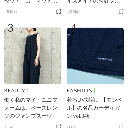
ゼット」は、マットな
イスメイドの時計ブラ
質感が魅力！
ンド【フレデリック・
1週間前
3週間前
コンスタント】の新作
3
4
をレビュー。【それい
け！ 良品ハンター】
BEAUTY
FASHION
働く私のマイ・ユニフ
着るUV対策。【モンベ
ォームは、ベースレン
ル】の名品カーディガ
ジのジャンプスーツ
ン vol.346
2日前
2日前