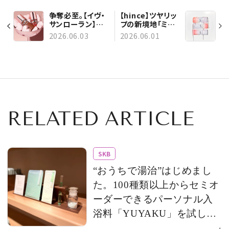
争奪必至。【イヴ・
【hince】ツヤリッ
サンローラン】大
プの新境地「ミラ
人気“ふわじゅ
ーデューグロス」。
2026.06.03
2026.06.01
わ”リップに、リキ
透明感も快適さも
ッドタイプが限定
未体験レベル！
登場
RELATED ARTICLE
SKB
“おうちで湯治”はじめまし
た。100種類以上からセミオ
ーダーできるパーソナル入
浴料「YUYAKU」を試して
みた！