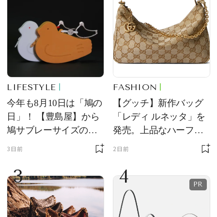
LIFESTYLE
FASHION
今年も8月10日は「鳩の
【グッチ】新作バッグ
日」！ 【豊島屋】から
「レディ ルネッタ」を
鳩サブレーサイズのポ
発売。上品なハーフム
ーチ「はとっこ」を限
ーン型がスタイリング
3日前
2日前
定販売
のアクセントに
3
4