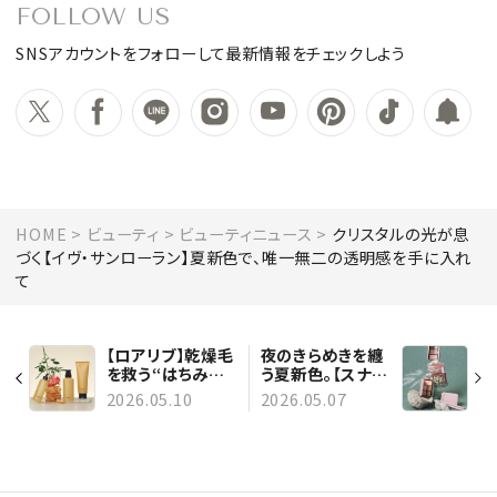
FOLLOW US
SNSアカウントをフォローして最新情報をチェックしよう
HOME
ビューティ
ビューティニュース
クリスタルの光が息
づく【イヴ・サンローラン】夏新色で、唯一無二の透明感を手に入れ
て
【ロアリブ】乾燥毛
夜のきらめきを纏
を救う“はちみつ
う夏新色。【スナイ
ケア”。毎日の3ス
デル ビューティ】
2026.05.10
2026.05.07
テップで圧巻の指
新作ティント＆涙
通り
袋ライナーがデビ
ュー。人気マルチ
パレットは待望の
定番化へ！