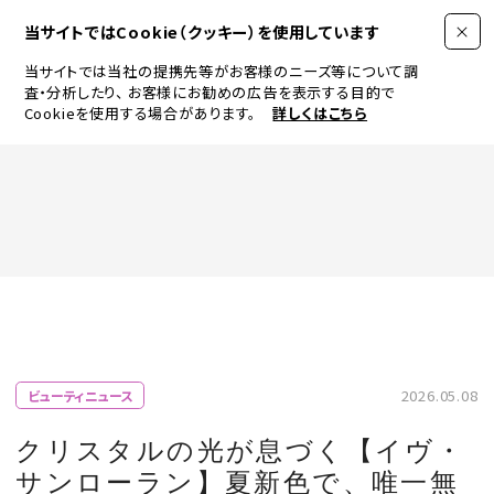
当サイトではCookie（クッキー）を使用しています
当サイトでは当社の提携先等がお客様のニーズ等について調
査・分析したり、
お客様にお勧めの広告を表示する目的で
Cookieを使用する場合があります。
詳しくはこちら
FASHION
BEAUTY
ログイン
JEWELRY & WATCH
2026.05.08
ビューティニュース
LIFESTYLE
クリスタルの光が息づく【イヴ・
サンローラン】夏新色で、唯一無