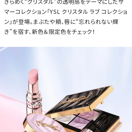
きらめく“クリスタル”の透明感をテーマにしたサ
会員登録
マーコレクション「YSL クリスタル ラブ コレクショ
Log in or Sign up
ン」が登場。まぶたや頬、唇に“忘れられない輝
き”を宿す、新色＆限定色をチェック！
SPUR読者のためのメンバーシッププログラム
「The SPUR Club」。
便利な機能と特典を無料で楽し
めます。
ログイン・新規会員登録
FOLLOW US