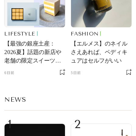
LIFESTYLE
FASHION
【最強の銀座土産：
【エルメス】のネイル
2026夏】話題の新店や
さえあれば、ペディキ
老舗の限定スイーツを
ュアはセルフがいい
ゲット【＃SPURおやつ
6日前
5日前
部トピックス】
NEWS
1
2