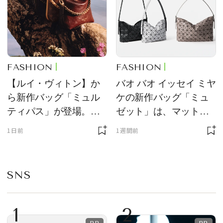
FASHION
FASHION
【ルイ・ヴィトン】か
バオ バオ イッセイ ミヤ
ら新作バッグ「ミュル
ケの新作バッグ「ミュ
ティパス」が登場。ミ
ゼット」は、マットな
ニサイズもラインナッ
質感が魅力！
1日前
1週間前
プ
SNS
1
2