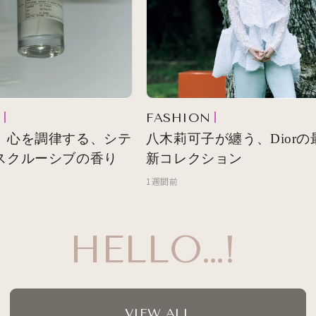
FASHION
 心を調律する、シテ
八木莉可子が纏う、Diorの最
スクルーシブの香り
新コレクション
1週間前
HELLO…!
VIEW ALL