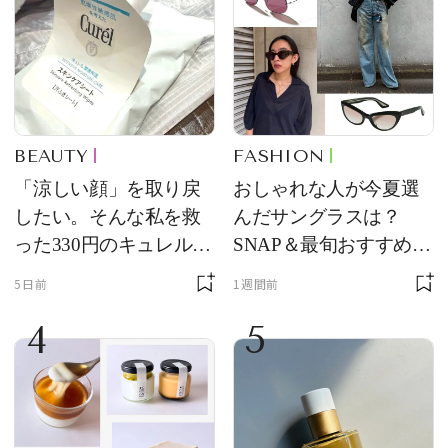
BEAUTY
FASHION
「涼しい顔」を取り戻
おしゃれな人が今夏選
したい。そんな私を救
んだサングラスは？
った330円のキュレル名
SNAP＆最旬おすすめサ
品
ングラス10選
5日前
1週間前
4
5